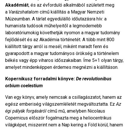
Akadémiát
, és az évforduló alkalmából született meg
a
Varázshatalom
című kiállítás a Magyar Nemzeti
Múzeumban. A tárlat egyedülálló időutazásra hív: a
humanista tudósok műhelyeitől a legmodernebb
laboratóriumokig követhetjük nyomon a magyar tudomány
fejlődését és az Akadémia történetét. A több mint 800
kiállított tárgy arról is mesél, miként maradt fenn és
gyarapodott a magyar tudományos örökség a történelem
békés vagy épp viharos időszakaiban. Íme 5+1 olyan tárgy,
amelyet mindenképpen érdemes megnézni a kiállításon.
Kopernikusz forradalmi könyve:
De revolutionibus
orbium coelestium
Van egy könyv, amely nemcsak a csillagászatot, hanem az
egész emberiség világszemléletét megváltoztatta. Ez
Az
égi pályák forgásáról
című mű, amelyben Nicolaus
Copernicus először fogalmazta meg a heliocentrikus
világképet, miszerint nem a Nap kering a Föld körül, hanem