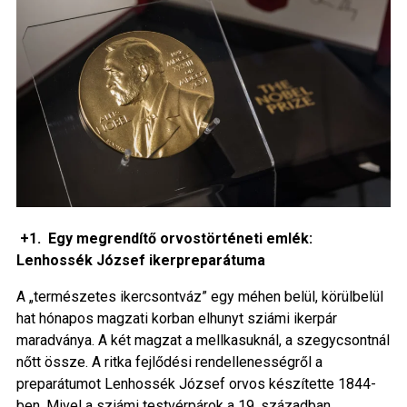
+1.
Egy megrendítő orvostörténeti emlék:
Lenhossék József ikerpreparátuma
A „természetes ikercsontváz” egy méhen belül, körülbelül
hat hónapos magzati korban elhunyt sziámi ikerpár
maradványa. A két magzat a mellkasuknál, a szegycsontnál
nőtt össze. A ritka fejlődési rendellenességről a
preparátumot Lenhossék József orvos készítette 1844-
ben. Mivel a sziámi testvérpárok a 19. században