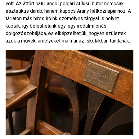
volt. Az áttört hátú, angol polgári stílusú bútor nemcsak
esztétikus darab, hanem kapocs Arany hétköznapjaihoz. A
tárlaton más híres íróink személyes tárgyai is helyet
kaptak, így beleshetünk egy-egy irodalmi óriás
dolgozószobájába, és elképzelhetjük, hogyan születtek
azok a művek, amelyeket ma már az iskolákban tanítanak.