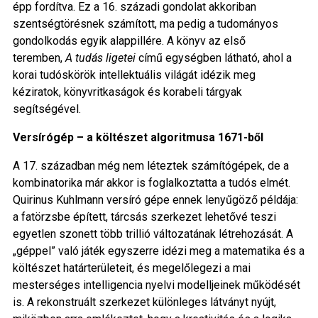
épp fordítva. Ez a 16. századi gondolat akkoriban
szentségtörésnek számított, ma pedig a tudományos
gondolkodás egyik alappillére. A könyv az első
teremben,
A tudás ligetei
című egységben látható, ahol a
korai tudóskörök intellektuális világát idézik meg
kéziratok, könyvritkaságok és korabeli tárgyak
segítségével.
Versírógép – a költészet algoritmusa 1671-ből
A 17. században még nem léteztek számítógépek, de a
kombinatorika már akkor is foglalkoztatta a tudós elmét.
Quirinus Kuhlmann versíró gépe ennek lenyűgöző példája:
a fatörzsbe épített, tárcsás szerkezet lehetővé teszi
egyetlen szonett több trillió változatának létrehozását. A
„géppel” való játék egyszerre idézi meg a matematika és a
költészet határterületeit, és megelőlegezi a mai
mesterséges intelligencia nyelvi modelljeinek működését
is. A rekonstruált szerkezet különleges látványt nyújt,