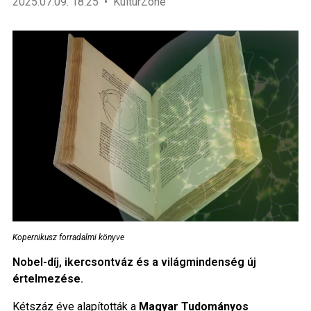
2025.07.09. 18:25
KultúrZone
Kopernikusz forradalmi könyve
Nobel-díj, ikercsontváz és a világmindenség új
értelmezése.
Kétszáz éve alapították a
Magyar Tudományos