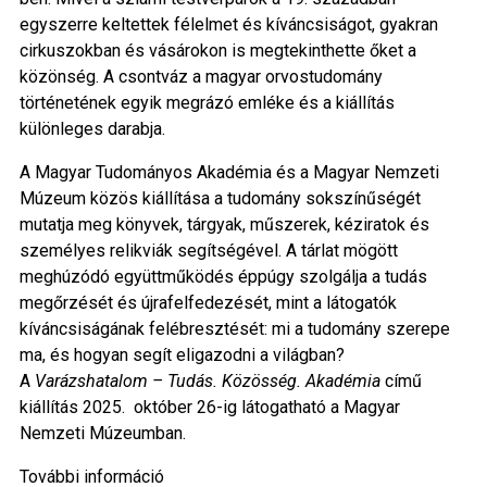
egyszerre keltettek félelmet és kíváncsiságot, gyakran
cirkuszokban és vásárokon is megtekinthette őket a
közönség. A csontváz a magyar orvostudomány
történetének egyik megrázó emléke és a kiállítás
különleges darabja.
A Magyar Tudományos Akadémia és a Magyar Nemzeti
Múzeum közös kiállítása a tudomány sokszínűségét
mutatja meg könyvek, tárgyak, műszerek, kéziratok és
személyes relikviák segítségével. A tárlat mögött
meghúzódó együttműködés éppúgy szolgálja a tudás
megőrzését és újrafelfedezését, mint a látogatók
kíváncsiságának felébresztését: mi a tudomány szerepe
ma, és hogyan segít eligazodni a világban?
A
Varázshatalom – Tudás. Közösség. Akadémia
című
kiállítás 2025. október 26-ig látogatható a Magyar
Nemzeti Múzeumban.
További információ