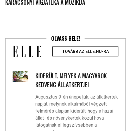
KARÁCSONYI VÍGJÁTÉKA A MOZIKBA
OLVASS BELE!
TOVÁBB AZ ELLE.HU-RA
KIDERÜLT, MELYEK A MAGYAROK
KEDVENC ÁLLATKERTJEI
Augusztus 9-én ünepeljük, az állatkertek
napját, melynek alkalmából végzett
felmérés alapján kiderült, hogy a hazai
állat- és növénykertek közül hova
látogatnak el legszívsebben a