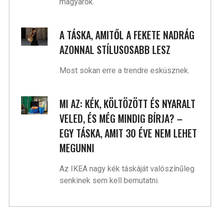
magyarok.
A TÁSKA, AMITŐL A FEKETE NADRÁG
AZONNAL STÍLUSOSABB LESZ
Most sokan erre a trendre esküsznek.
MI AZ: KÉK, KÖLTÖZÖTT ÉS NYARALT
VELED, ÉS MÉG MINDIG BÍRJA? –
EGY TÁSKA, AMIT 30 ÉVE NEM LEHET
MEGUNNI
Az IKEA nagy kék táskáját valószínűleg
senkinek sem kell bemutatni.