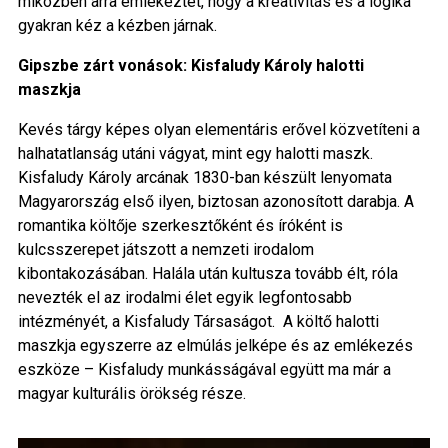
miközben arra emlékeztet, hogy a kreativitás és a logika
gyakran kéz a kézben járnak.
Gipszbe zárt vonások: Kisfaludy Károly halotti
maszkja
Kevés tárgy képes olyan elementáris erővel közvetíteni a
halhatatlanság utáni vágyat, mint egy halotti maszk.
Kisfaludy Károly arcának 1830-ban készült lenyomata
Magyarország első ilyen, biztosan azonosított darabja. A
romantika költője szerkesztőként és íróként is
kulcsszerepet játszott a nemzeti irodalom
kibontakozásában. Halála után kultusza tovább élt, róla
nevezték el az irodalmi élet egyik legfontosabb
intézményét, a Kisfaludy Társaságot. A költő halotti
maszkja egyszerre az elmúlás jelképe és az emlékezés
eszköze – Kisfaludy munkásságával együtt ma már a
magyar kulturális örökség része.