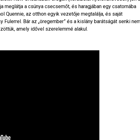
apja meglátja a csúnya csecsemőt, és haragjában egy csatornába
hol Quennie, az otthon egyik vezetője megtalálja, és saját
sy Fulerrel. Bár az „öregember” és a kislány barátságát senki ne
özöttük, amely idővel szerelemmé alakul.