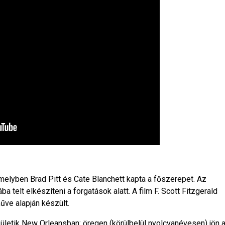
melyben Brad Pitt és Cate Blanchett kapta a főszerepet. Az
 telt elkészíteni a forgatások alatt. A film F. Scott Fitzgerald
ve alapján készült.
letik New Orleansban: öregen (körülbelül nyolcvanévesen) jön 