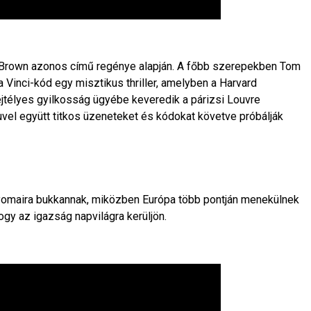
 Brown azonos című regénye alapján. A főbb szerepekben Tom
a Vinci-kód
egy misztikus thriller, amelyben a Harvard
jtélyes gyilkosság ügyébe keveredik a párizsi
Louvre
u
vel együtt titkos üzeneteket és kódokat követve próbálják
yomaira bukkannak, miközben Európa több pontján menekülnek
ogy az igazság napvilágra kerüljön.