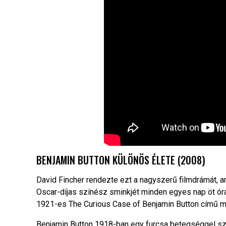
BENJAMIN BUTTON KÜLÖNÖS ÉLETE (2008)
David Fincher rendezte ezt a nagyszerű filmdrámát, a
Oscar-díjas színész sminkjét minden egyes nap öt órába
1921-es The Curious Case of Benjamin Button című mű
Benjamin Button 1918-ban egy furcsa betegséggel szü