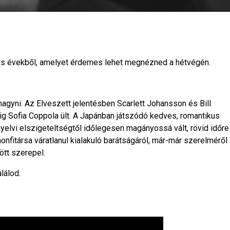
es évekből, amelyet érdemes lehet megnézned a hétvégén.
hagyni. Az Elveszett jelentésben Scarlett Johansson és Bill
ig Sofia Coppola ült. A Japánban játszódó kedves, romantikus
nyelvi elszigeteltségtől időlegesen magányossá vált, rövid időre
honfitársa váratlanul kialakuló barátságáról, már-már szerelméről
ött szerepel.
lálod.