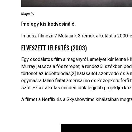
Magnific
Íme egy kis kedvcsináló.
Imádsz filmezni? Mutatunk 3 remek alkotást a 2000-
ELVESZETT JELENTÉS (2003)
Egy csodálatos film a magányról, amelyet kár lenne ki
Murray játssza a főszerepet, a rendezői székben ped
történet az időeltolódás[2] hatásaitól szenvedő és a 
egymásra találó fiatal amerikai nő és középkorú férfi 
szól. Ez az alkotás minden idők legjobb projektjei köz
A filmet a Netflix és a Skyshowtime kínálatában megta