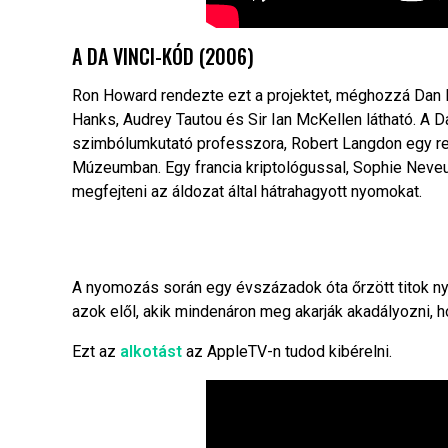
A DA VINCI-KÓD (2006)
Ron Howard rendezte ezt a projektet, méghozzá Dan
Hanks, Audrey Tautou és Sir Ian McKellen látható.
A D
szimbólumkutató professzora,
Robert Langdon
egy re
Múzeum
ban. Egy francia kriptológussal,
Sophie Neve
megfejteni az áldozat által hátrahagyott nyomokat.
A nyomozás során egy évszázadok óta őrzött titok n
azok elől, akik mindenáron meg akarják akadályozni, h
Ezt az
alkotást
az AppleTV-n tudod kibérelni.