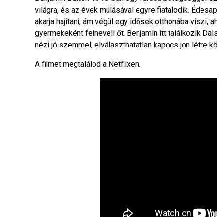
világra, és az évek múlásával egyre fiatalodik. Édes
akarja hajítani, ám végül egy idősek otthonába viszi, a
gyermekeként felneveli őt. Benjamin itt találkozik Dai
nézi jó szemmel, elválaszthatatlan kapocs jön létre k
A filmet megtalálod a Netflixen.