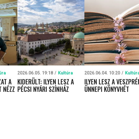
úra
2026.06.05. 19:18
Kultúra
2026.06.04. 10:20
Kultúr
AT A
KIDERÜLT: ILYEN LESZ A
ILYEN LESZ A VESZPRÉ
T NÉZZ
PÉCSI NYÁRI SZÍNHÁZ
ÜNNEPI KÖNYVHÉT