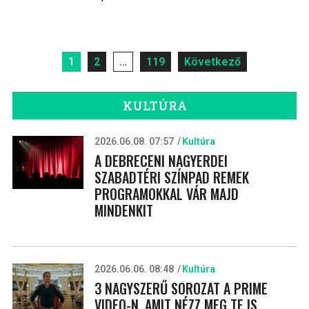
Bejegyzések
1
2
…
119
Következő
lapozása
KULTÚRA
2026.06.08. 07:57
Kultúra
A DEBRECENI NAGYERDEI
SZABADTÉRI SZÍNPAD REMEK
PROGRAMOKKAL VÁR MAJD
MINDENKIT
2026.06.06. 08:48
Kultúra
3 NAGYSZERŰ SOROZAT A PRIME
VIDEO-N, AMIT NÉZZ MEG TE IS