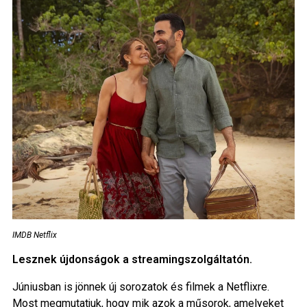
IMDB Netflix
Lesznek újdonságok a streamingszolgáltatón.
Júniusban is jönnek új sorozatok és filmek a Netflixre.
Most megmutatjuk, hogy mik azok a műsorok, amelyeket