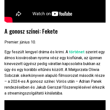
A gonosz színei: Fekete
Premier: június 10.
Egy feszült lengyel dráma és krimi. A
történet
szerint egy
álmos kisvárosban nyoma vész egy kisfiúnak, az újonnan
kinevezett ügyész pedig váratlan kapcsolatra bukkan az
ügy és egy korábbi eltűnés között. A Małgorzata Oliwia
Sobczak sikerkönyvein alapuló filmsorozat második része
– a 2024-es A gonosz színei: Vörös után – Adrian Panek
rendezésében és Jakub Gierszał főszereplésével érkezik
a streamingszolgáltató kínálatába.