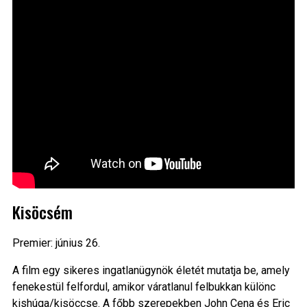
Kisöcsém
Premier: június 26.
A film egy sikeres ingatlanügynök életét mutatja be, amely
fenekestül felfordul, amikor váratlanul felbukkan különc
kishúga/kisöccse. A főbb szerepekben John Cena és Eric