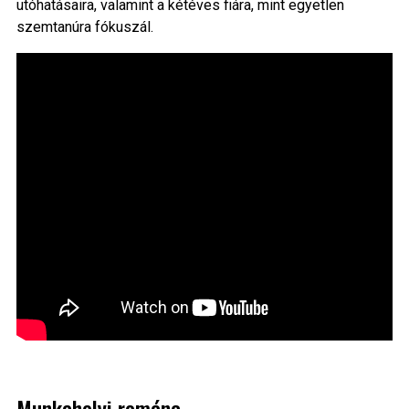
utóhatásaira, valamint a kétéves fiára, mint egyetlen
szemtanúra fókuszál.
Munkahelyi románc