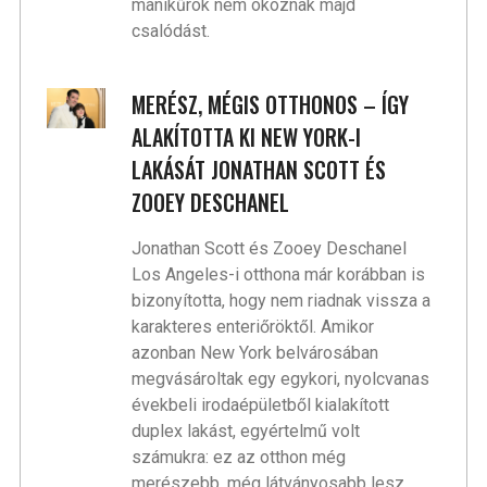
manikűrök nem okoznak majd
csalódást.
MERÉSZ, MÉGIS OTTHONOS – ÍGY
ALAKÍTOTTA KI NEW YORK-I
LAKÁSÁT JONATHAN SCOTT ÉS
ZOOEY DESCHANEL
Jonathan Scott és Zooey Deschanel
Los Angeles-i otthona már korábban is
bizonyította, hogy nem riadnak vissza a
karakteres enteriőröktől. Amikor
azonban New York belvárosában
megvásároltak egy egykori, nyolcvanas
évekbeli irodaépületből kialakított
duplex lakást, egyértelmű volt
számukra: ez az otthon még
merészebb, még látványosabb lesz.