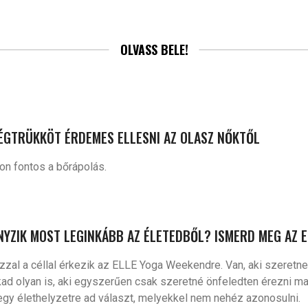
OLVASS BELE!
SÉGTRÜKKÖT ÉRDEMES ELLESNI AZ OLASZ NŐKTŐL
n fontos a bőrápolás.
NYZIK MOST LEGINKÁBB AZ ÉLETEDBŐL? ISMERD MEG AZ 
al a céllal érkezik az ELLE Yoga Weekendre. Van, aki szeretne a
kad olyan is, aki egyszerűen csak szeretné önfeledten érezni m
gy élethelyzetre ad választ, melyekkel nem nehéz azonosulni.