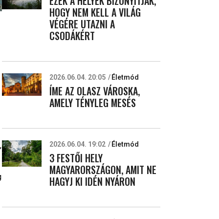
EZEK A HELYEK BIZONYÍTJÁK,
HOGY NEM KELL A VILÁG
VÉGÉRE UTAZNI A
CSODÁKÉRT
2026.06.04. 20:05
Életmód
ÍME AZ OLASZ VÁROSKA,
AMELY TÉNYLEG MESÉS
2026.06.04. 19:02
Életmód
,
3 FESTŐI HELY
MAGYARORSZÁGON, AMIT NE
g
HAGYJ KI IDÉN NYÁRON