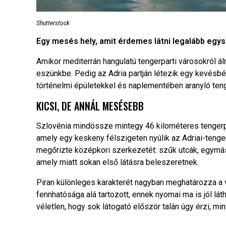
Shutterstock
Egy mesés hely, amit érdemes látni legalább egys
Amikor mediterrán hangulatú tengerparti városokról 
eszünkbe. Pedig az Adria partján létezik egy kevésbé
történelmi épületekkel és naplementében aranyló tenger
KICSI, DE ANNÁL MESÉSEBB
Szlovénia mindössze mintegy 46 kilométeres tengerpa
amely egy keskeny félszigeten nyúlik az Adriai-tenge
megőrizte középkori szerkezetét: szűk utcák, egymás
amely miatt sokan első látásra beleszeretnek.
Piran különleges karakterét nagyban meghatározza a 
fennhatósága alá tartozott, ennek nyomai ma is jól lá
véletlen, hogy sok látogató először talán úgy érzi, m