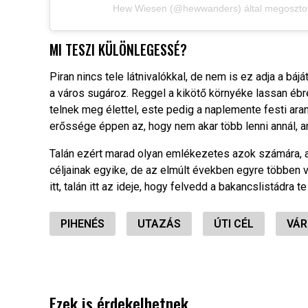
Hew Wiesen (@hewwanders) által megosztot
MI TESZI KÜLÖNLEGESSÉ?
Piran nincs tele látnivalókkal, de nem is ez adja a bá
a város sugároz. Reggel a kikötő környéke lassan ébr
telnek meg élettel, este pedig a naplemente festi ara
erőssége éppen az, hogy nem akar több lenni annál, a
Talán ezért marad olyan emlékezetes azok számára, a
céljainak egyike, de az elmúlt években egyre többen 
itt, talán itt az ideje, hogy felvedd a bakancslistádra te
PIHENÉS
UTAZÁS
ÚTI CÉL
VÁR
Ezek is érdekelhetnek