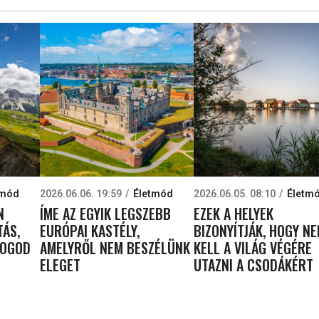
tmód
2026.06.06. 19:59
Életmód
2026.06.05. 08:10
Életm
N
ÍME AZ EGYIK LEGSZEBB
EZEK A HELYEK
TÁS,
EURÓPAI KASTÉLY,
BIZONYÍTJÁK, HOGY N
FOGOD
AMELYRŐL NEM BESZÉLÜNK
KELL A VILÁG VÉGÉRE
ELEGET
UTAZNI A CSODÁKÉRT