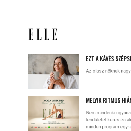
EZT A KÁVÉS SZÉP
Az olasz nőknek nagyo
MELYIK RITMUS HIÁ
Nem mindenki ugyanazz
lendületet keres és a
minden program egy-e