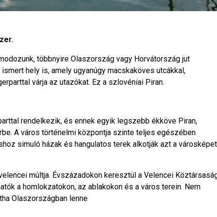
zer.
álmodozunk, többnyire Olaszország vagy Horvátország jut
 ismert hely is, amely ugyanúgy macskaköves utcákkal,
parttal várja az utazókat. Ez a szlovéniai Piran.
rttal rendelkezik, és ennek egyik legszebb ékköve Piran,
rbe. A város történelmi központja szinte teljes egészében
hoz simuló házak és hangulatos terek alkotják azt a városképet
velencei múltja. Évszázadokon keresztül a Velencei Köztársasá
thatók a homlokzatokon, az ablakokon és a város terein. Nem
intha Olaszországban lenne