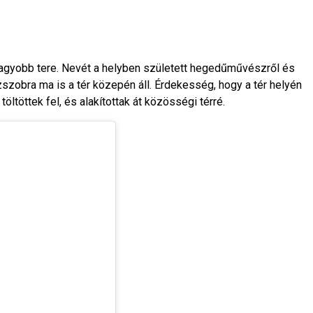
egnagyobb tere. Nevét a helyben született hegedűművészről és
zszobra ma is a tér közepén áll. Érdekesség, hogy a tér helyén
ltöttek fel, és alakítottak át közösségi térré.