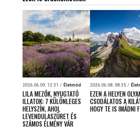
2026.06.09. 12:31
Életmód
2026.06.08. 08:35
Éle
LILA MEZŐK, NYUGTATÓ
EZEN A HELYEN OLYA
ILLATOK: 7 KÜLÖNLEGES
CSODÁLATOS A KILÁ
HELYSZÍN, AHOL
HOGY TE IS IMÁDNI 
LEVENDULASZÜRET ÉS
SZÁMOS ÉLMÉNY VÁR