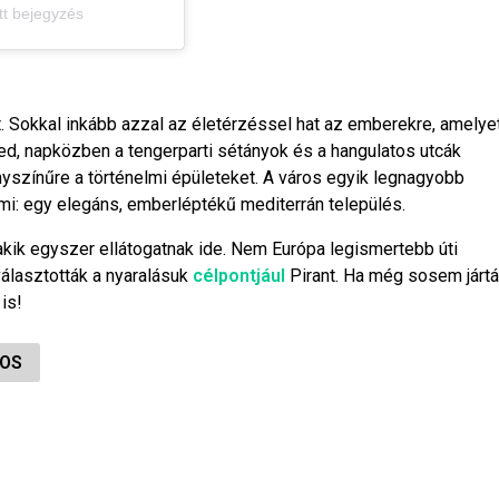
t bejegyzés
ját. Sokkal inkább azzal az életérzéssel hat az emberekre, amelye
ed, napközben a tengerparti sétányok és a hangulatos utcák
nyszínűre a történelmi épületeket. A város egyik legnagyobb
mi: egy elegáns, emberléptékű mediterrán település.
kik egyszer ellátogatnak ide. Nem Európa legismertebb úti
választották a nyaralásuk
célpontjául
Pirant. Ha még sosem jártá
 is!
OS