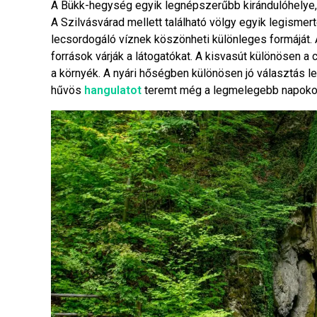
A Bükk-hegység egyik legnépszerűbb kirándulóhelye, 
A Szilvásvárad mellett található völgy egyik legisme
lecsordogáló víznek köszönheti különleges formáját. 
források várják a látogatókat. A kisvasút különösen 
a környék. A nyári hőségben különösen jó választás l
hűvös
hangulatot
teremt még a legmelegebb napokon is