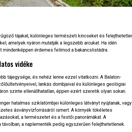
űgöző tájakat, különleges természeti kincseket és felejthetetle
kel, amelyek nyáron mutatják a legszebb arcukat. Ha idén
célt mindenképpen érdemes felírnod a bakancslistádra.
latos vidéke
b tájegysége, és nehéz lenne ezzel vitatkozni. A Balaton-
zőlőültetvényeivel, lankás dombjaival és különleges geológiai
n szinte ellenállhatatlan, éppen ezért szeretik olyan sokan.
enger hatalmas sziklatömbjei különleges látványt nyújtanak, vagy
zetes ásványvízforrásáról ismert. A környék tökéletes
tazásokat, a természetet és a festői panorámákat. A
a távolban, a naplementék pedig egyszerűen felejthetetlenek.