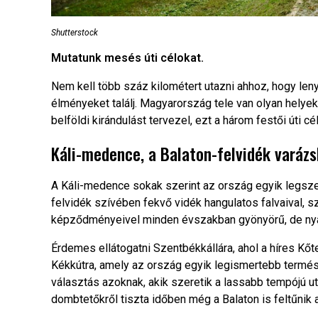
Shutterstock
Mutatunk mesés úti célokat.
Nem kell több száz kilométert utazni ahhoz, hogy leny
élményeket találj. Magyarország tele van olyan helyek
belföldi kirándulást tervezel, ezt a három festői úti 
Káli-medence, a Balaton-felvidék varázs
A Káli-medence sokak szerint az ország egyik legszeb
felvidék szívében fekvő vidék hangulatos falvaival, s
képződményeivel minden évszakban gyönyörű, de nyáro
Érdemes ellátogatni Szentbékkállára, ahol a híres Kőt
Kékkútra, amely az ország egyik legismertebb termés
választás azoknak, akik szeretik a lassabb tempójú u
dombtetőkről tiszta időben még a Balaton is feltűnik 