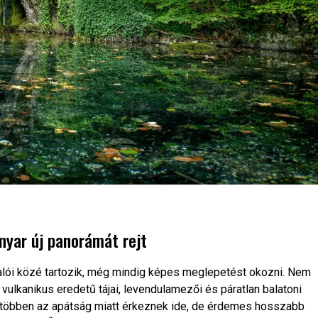
anyar új panorámát rejt
valói közé tartozik, még mindig képes meglepetést okozni. Nem
 vulkanikus eredetű tájai, levendulamezői és páratlan balatoni
legtöbben az apátság miatt érkeznek ide, de érdemes hosszabb