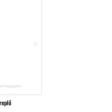
ott bejegyzés
replő