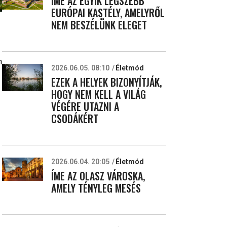
ÍME AZ EGYIK LEGSZEBB
EURÓPAI KASTÉLY, AMELYRŐL
NEM BESZÉLÜNK ELEGET
n
2026.06.05. 08:10
Életmód
EZEK A HELYEK BIZONYÍTJÁK,
HOGY NEM KELL A VILÁG
VÉGÉRE UTAZNI A
CSODÁKÉRT
2026.06.04. 20:05
Életmód
ÍME AZ OLASZ VÁROSKA,
AMELY TÉNYLEG MESÉS