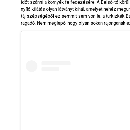
időt szánni a környék felfedezésére. A Belső-tó körüli
nyíló kilátás olyan látványt kínál, amelyet nehéz megu
táj szépségéből ez semmit sem von le: a türkizkék Ba
ragadó. Nem meglepő, hogy olyan sokan rajonganak e