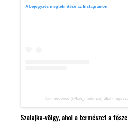
A bejegyzés megtekintése az Instagramon
Káli-medence (@kali_medence) által megoszt
Szalajka-völgy, ahol a természet a fősze