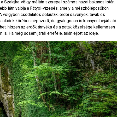
a Szalajka-völgy méltán szerepel számos hazai bakancslistán.
rtebb látnivalója a Fátyol-vízesés, amely a mészkőlépcsőkön
A völgyben csodálatos sétautak, erdei ösvények, tavak és
a családok körében népszerű, de gyalogosan is könnyen bejárható
ehet, hiszen az erdők árnyéka és a patak közelsége kellemesen
. Ha még sosem jártál errefele, talán eljött az ideje.