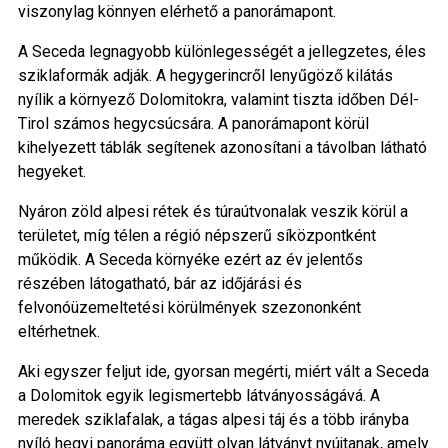
viszonylag könnyen elérhető a panorámapont.
A Seceda legnagyobb különlegességét a jellegzetes, éles
sziklaformák adják. A hegygerincről lenyűgöző kilátás
nyílik a környező Dolomitokra, valamint tiszta időben Dél-
Tirol számos hegycsúcsára. A panorámapont körül
kihelyezett táblák segítenek azonosítani a távolban látható
hegyeket.
Nyáron zöld alpesi rétek és túraútvonalak veszik körül a
területet, míg télen a régió népszerű síközpontként
működik. A Seceda környéke ezért az év jelentős
részében látogatható, bár az időjárási és
felvonóüzemeltetési körülmények szezononként
eltérhetnek.
Aki egyszer feljut ide, gyorsan megérti, miért vált a Seceda
a Dolomitok egyik legismertebb látványosságává. A
meredek sziklafalak, a tágas alpesi táj és a több irányba
nyíló hegyi panoráma együtt olyan látványt nyújtanak, amely