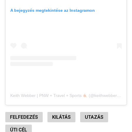
A bejegyzés megtekintése az Instagramon
Keith Webber | PNW + Travel + Sports
(@keithwebberphoto) által megosztott bejegyzés
FELFEDEZÉS
KILÁTÁS
UTAZÁS
ÚTI CÉL