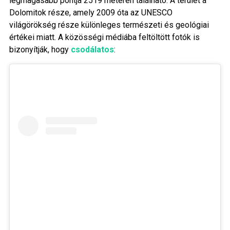
legmagasabb pontja 2519 méteren található. A terület a
Dolomitok része, amely 2009 óta az UNESCO
világörökség része különleges természeti és geológiai
értékei miatt. A közösségi médiába feltöltött fotók is
bizonyítják, hogy
csodálatos
: