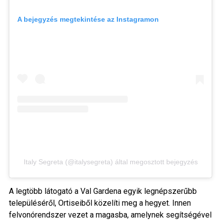
A bejegyzés megtekintése az Instagramon
Italy Segreta (@italysegreta) által megosztott bejegyzés
A legtöbb látogató a Val Gardena egyik legnépszerűbb
településéről, Ortiseiből közelíti meg a hegyet. Innen
felvonórendszer vezet a magasba, amelynek segítségével