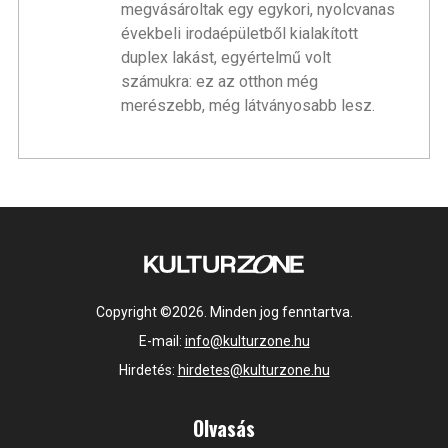
megvásároltak egy egykori, nyolcvanas
évekbeli irodaépületből kialakított
duplex lakást, egyértelmű volt
számukra: ez az otthon még
merészebb, még látványosabb lesz.
Copyright ©2026. Minden jog fenntartva.
E-mail:
info@kulturzone.hu
Hirdetés:
hirdetes@kulturzone.hu
Olvasás