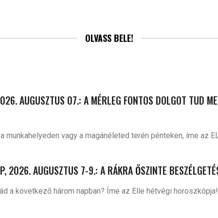
OLVASS BELE!
026. AUGUSZTUS 07.: A MÉRLEG FONTOS DOLGOT TUD ME
d a munkahelyeden vagy a magánéleted terén pénteken, íme az E
, 2026. AUGUSZTUS 7-9.: A RÁKRA ŐSZINTE BESZÉLGETÉ
 rád a következő három napban? Íme az Elle hétvégi horoszkópja!