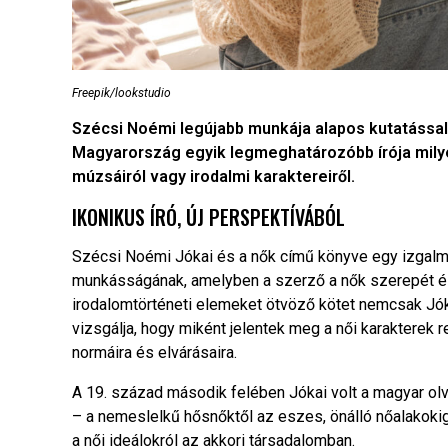
Freepik/lookstudio
Szécsi Noémi legújabb munkája alapos kutatással
Magyarország egyik legmeghatározóbb írója milyen
múzsáiról vagy irodalmi karaktereiről.
IKONIKUS ÍRÓ, ÚJ PERSPEKTÍVÁBÓL
Szécsi Noémi Jókai és a nők című könyve egy izgalma
munkásságának, amelyben a szerző a nők szerepét és á
irodalomtörténeti elemeket ötvöző kötet nemcsak Jók
vizsgálja, hogy miként jelentek meg a női karakterek 
normáira és elvárásaira.
A 19. század második felében Jókai volt a magyar ol
– a nemeslelkű hősnőktől az eszes, önálló nőalakokig 
a női ideálokról az akkori társadalomban.