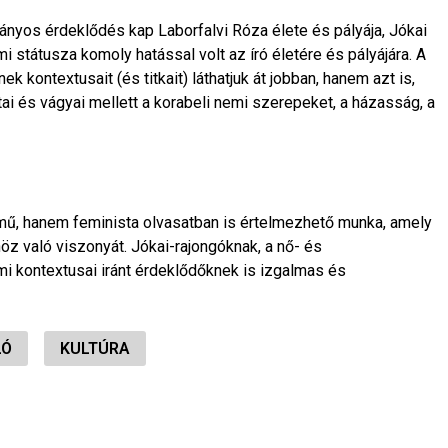
yos érdeklődés kap Laborfalvi Róza élete és pályája, Jókai
 státusza komoly hatással volt az író életére és pályájára. A
ontextusait (és titkait) láthatjuk át jobban, hanem azt is,
tai és vágyai mellett a korabeli nemi szerepeket, a házasság, a
 mű, hanem feminista olvasatban is értelmezhető munka, amely
höz való viszonyát. Jókai-rajongóknak, a nő- és
mi kontextusai iránt érdeklődőknek is izgalmas és
LÓ
KULTÚRA