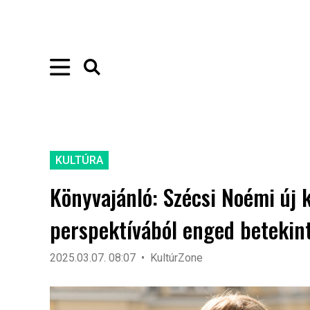
KULTÚRA
Könyvajánló: Szécsi Noémi új 
perspektívából enged betekint
2025.03.07. 08:07
KultúrZone