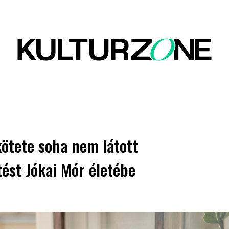
kötete soha nem látott
ést Jókai Mór életébe