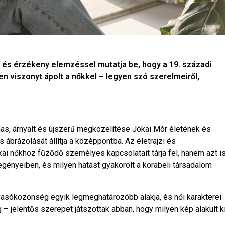
 és érzékeny elemzéssel mutatja be, hogy a 19. századi
 viszonyt ápolt a nőkkel – legyen szó szerelmeiről,
s, árnyalt és újszerű megközelítése Jókai Mór életének és
brázolását állítja a középpontba. Az életrajzi és
ai nőkhöz fűződő személyes kapcsolatait tárja fel, hanem azt i
regényeiben, és milyen hatást gyakorolt a korabeli társadalom
vasóközönség egyik legmeghatározóbb alakja, és női karakterei
– jelentős szerepet játszottak abban, hogy milyen kép alakult k