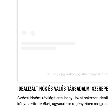
Líra Könyv (@lirakonyv) által megosztott
IDEALIZÁLT NŐK ÉS VALÓS TÁRSADALMI SZEREP
Szécsi Noémi rávilágít arra, hogy Jókai sokszor ideal
kényszerítette őket, ugyanakkor regényeiben megjelen