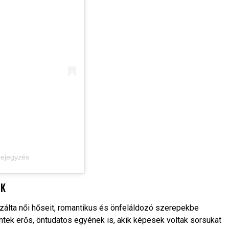
 bejegyzés
EK
izálta női hőseit, romantikus és önfeláldozó szerepekbe
tek erős, öntudatos egyének is, akik képesek voltak sorsukat