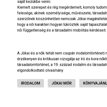
saját kezükbe venni.
Kiemelt szerepet és rég megérdemelt, komoly tudomán
felesége, akinek személyisége, művészete, társadalmi
szerzőnek köszönhetően nemcsak Jókai magánéletének k
hogy a női karakteri hogyan tükrözték saját tapasztala
női függetlenség és a társadalmi mobilitás kérdéseit.
A Jókai és a nők tehát nem csupán irodalomtörténeti
érzékenyen és kritikusan vizsgálja az író és kora nők
társadalomtörténet, a 19. század irodalmi és társadal
elgondolkodtató olvasmány.
IRODALOM
JÓKAI MÓR
KÖNYVAJÁN