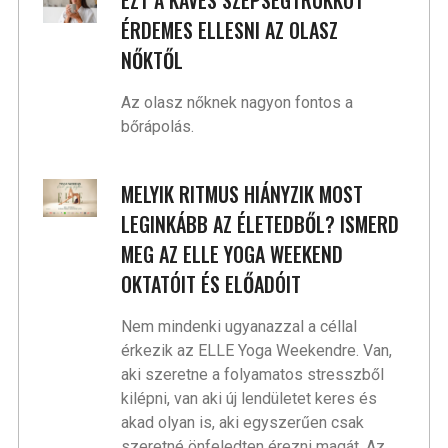
EZT A KÁVÉS SZÉPSÉGTRÜKKÖT
ÉRDEMES ELLESNI AZ OLASZ
NŐKTŐL
Az olasz nőknek nagyon fontos a
bőrápolás.
MELYIK RITMUS HIÁNYZIK MOST
LEGINKÁBB AZ ÉLETEDBŐL? ISMERD
MEG AZ ELLE YOGA WEEKEND
OKTATÓIT ÉS ELŐADÓIT
Nem mindenki ugyanazzal a céllal
érkezik az ELLE Yoga Weekendre. Van,
aki szeretne a folyamatos stresszből
kilépni, van aki új lendületet keres és
akad olyan is, aki egyszerűen csak
szeretné önfeledten érezni magát. Az