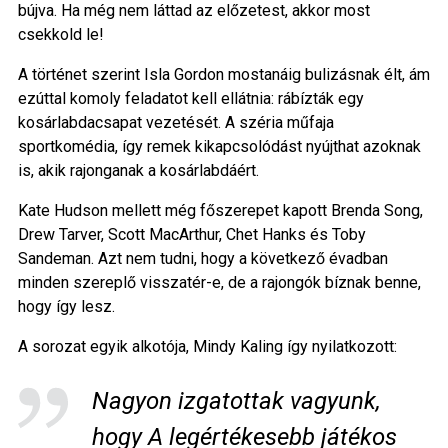
bújva. Ha még nem láttad az előzetest, akkor most
csekkold le!
A történet szerint Isla Gordon mostanáig bulizásnak élt, ám
ezúttal komoly feladatot kell ellátnia: rábízták egy
kosárlabdacsapat vezetését. A széria műfaja
sportkomédia, így remek kikapcsolódást nyújthat azoknak
is, akik rajonganak a kosárlabdáért.
Kate Hudson mellett még főszerepet kapott Brenda Song,
Drew Tarver, Scott MacArthur, Chet Hanks és Toby
Sandeman. Azt nem tudni, hogy a következő évadban
minden szereplő visszatér-e, de a rajongók bíznak benne,
hogy így lesz.
A sorozat egyik alkotója, Mindy Kaling így nyilatkozott:
Nagyon izgatottak vagyunk,
hogy A legértékesebb játékos