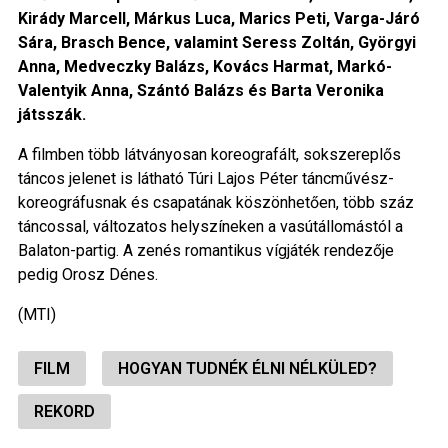
Kirády Marcell, Márkus Luca, Marics Peti, Varga-Járó
Sára, Brasch Bence, valamint Seress Zoltán, Györgyi
Anna, Medveczky Balázs, Kovács Harmat, Markó-
Valentyik Anna, Szántó Balázs és Barta Veronika
játsszák.
A filmben több látványosan koreografált, sokszereplős
táncos jelenet is látható Túri Lajos Péter táncművész-
koreográfusnak és csapatának köszönhetően, több száz
táncossal, változatos helyszíneken a vasútállomástól a
Balaton-partig. A zenés romantikus vígjáték rendezője
pedig Orosz Dénes.
(MTI)
FILM
HOGYAN TUDNÉK ÉLNI NÉLKÜLED?
REKORD