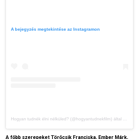
A bejegyzés megtekintése az Instagramon
Hogyan tudnék élni nélküled? (@hogyantudnekfilm) által megosztott bejegyzés
A főbb szerepeket Törőcsik Franciska, Ember Márk,