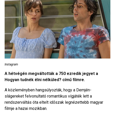
Instagram
A hétvégén megváltották a 750 ezredik jegyet a
Hogyan tudnék élni nélküled? című filmre.
A közleményben hangsúlyozták, hogy a Demjén-
slágereket felvonultató romantikus vígjáték lett a
rendszerváltás óta eltelt időszak legnézettebb magyar
filmje a hazai mozikban.