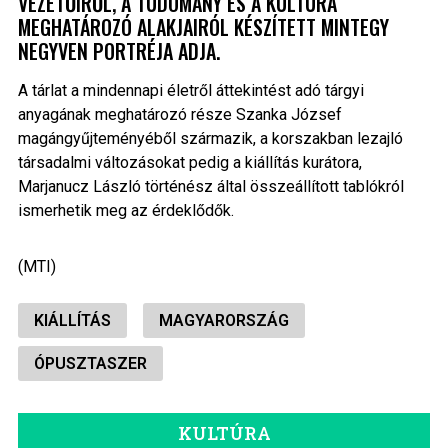
VEZETŐIRŐL, A TUDOMÁNY ÉS A KULTÚRA
MEGHATÁROZÓ ALAKJAIRÓL KÉSZÍTETT MINTEGY
NEGYVEN PORTRÉJA ADJA.
A tárlat a mindennapi életről áttekintést adó tárgyi
anyagának meghatározó része Szanka József
magángyűjteményéből származik, a korszakban lezajló
társadalmi változásokat pedig a kiállítás kurátora,
Marjanucz László történész által összeállított tablókról
ismerhetik meg az érdeklődők.
(MTI)
KIÁLLÍTÁS
MAGYARORSZÁG
ÓPUSZTASZER
KULTÚRA