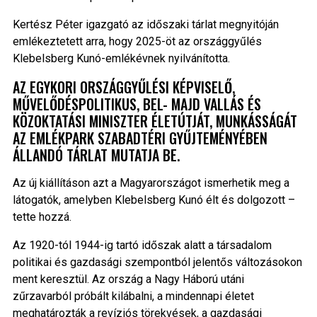
Kertész Péter igazgató az időszaki tárlat megnyitóján
emlékeztetett arra, hogy 2025-öt az országgyűlés
Klebelsberg Kunó-emlékévnek nyilvánította.
AZ EGYKORI ORSZÁGGYŰLÉSI KÉPVISELŐ,
MŰVELŐDÉSPOLITIKUS, BEL- MAJD VALLÁS ÉS
KÖZOKTATÁSI MINISZTER ÉLETÚTJÁT, MUNKÁSSÁGÁT
AZ EMLÉKPARK SZABADTÉRI GYŰJTEMÉNYÉBEN
ÁLLANDÓ TÁRLAT MUTATJA BE.
Az új kiállításon azt a Magyarországot ismerhetik meg a
látogatók, amelyben Klebelsberg Kunó élt és dolgozott –
tette hozzá.
Az 1920-tól 1944-ig tartó időszak alatt a társadalom
politikai és gazdasági szempontból jelentős változásokon
ment keresztül. Az ország a Nagy Háború utáni
zűrzavarból próbált kilábalni, a mindennapi életet
meghatározták a revíziós törekvések, a gazdasági