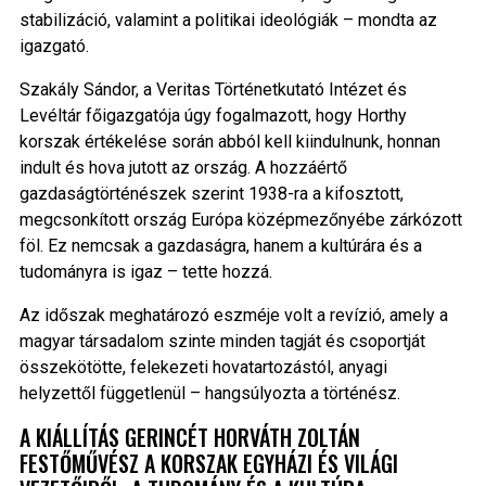
stabilizáció, valamint a politikai ideológiák – mondta az
igazgató.
Szakály Sándor, a Veritas Történetkutató Intézet és
Levéltár főigazgatója úgy fogalmazott, hogy Horthy
korszak értékelése során abból kell kiindulnunk, honnan
indult és hova jutott az ország. A hozzáértő
gazdaságtörténészek szerint 1938-ra a kifosztott,
megcsonkított ország Európa középmezőnyébe zárkózott
föl. Ez nemcsak a gazdaságra, hanem a kultúrára és a
tudományra is igaz – tette hozzá.
Az időszak meghatározó eszméje volt a revízió, amely a
magyar társadalom szinte minden tagját és csoportját
összekötötte, felekezeti hovatartozástól, anyagi
helyzettől függetlenül – hangsúlyozta a történész.
A KIÁLLÍTÁS GERINCÉT HORVÁTH ZOLTÁN
FESTŐMŰVÉSZ A KORSZAK EGYHÁZI ÉS VILÁGI