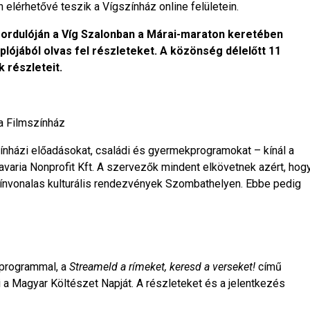
 elérhetővé teszik a Vígszínház online felületein.
vfordulóján a Víg Szalonban a Márai-maraton keretében
lójából olvas fel részleteket. A közönség délelőtt 11
 részleteit.
ia Filmszínház
ínházi előadásokat, családi és gyermekprogramokat – kínál a
ria Nonprofit Kft. A szervezők mindent elkövetnek azért, hog
ínvonalas kulturális rendezvények Szombathelyen. Ebbe pedig
 programmal, a
Streameld a rímeket, keresd a verseket!
című
li a Magyar Költészet Napját. A részleteket és a jelentkezés