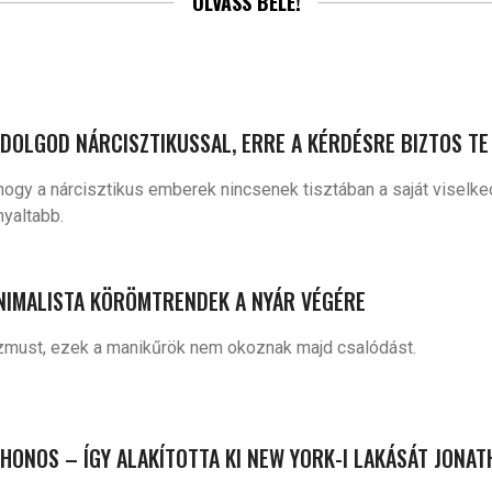
OLVASS BELE!
 DOLGOD NÁRCISZTIKUSSAL, ERRE A KÉRDÉSRE BIZTOS TE 
hogy a nárcisztikus emberek nincsenek tisztában a saját viselk
nyaltabb.
INIMALISTA KÖRÖMTRENDEK A NYÁR VÉGÉRE
zmust, ezek a manikűrök nem okoznak majd csalódást.
HONOS – ÍGY ALAKÍTOTTA KI NEW YORK-I LAKÁSÁT JONA