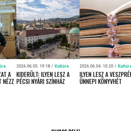
úra
2026.06.05. 19:18
Kultúra
2026.06.04. 10:20
Kultúr
AT A
KIDERÜLT: ILYEN LESZ A
ILYEN LESZ A VESZPRÉ
T NÉZZ
PÉCSI NYÁRI SZÍNHÁZ
ÜNNEPI KÖNYVHÉT