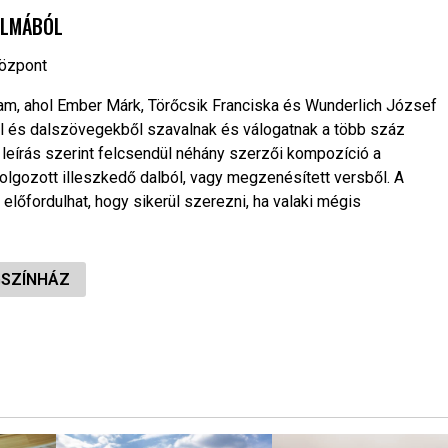
ALMÁBÓL
Központ
m, ahol Ember Márk, Törőcsik Franciska és Wunderlich József
ból és dalszövegekből szavalnak és válogatnak a több száz
leírás szerint felcsendül néhány szerzői kompozíció a
ldolgozott illeszkedő dalból, vagy megzenésített versből. A
lőfordulhat, hogy sikerül szerezni, ha valaki mégis
GSZÍNHÁZ