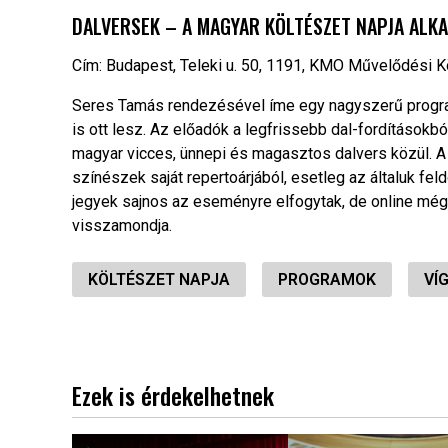
DALVERSEK – A MAGYAR KÖLTÉSZET NAPJA ALK
Cím: Budapest, Teleki u. 50, 1191, KMO Művelődési 
Seres Tamás rendezésével íme egy nagyszerű progra
is ott lesz. Az előadók a legfrissebb dal-fordítások
magyar vicces, ünnepi és magasztos dalvers közül. A 
színészek saját repertoárjából, esetleg az általuk fe
jegyek sajnos az eseményre elfogytak, de online még e
visszamondja.
KÖLTÉSZET NAPJA
PROGRAMOK
VÍ
Ezek is érdekelhetnek