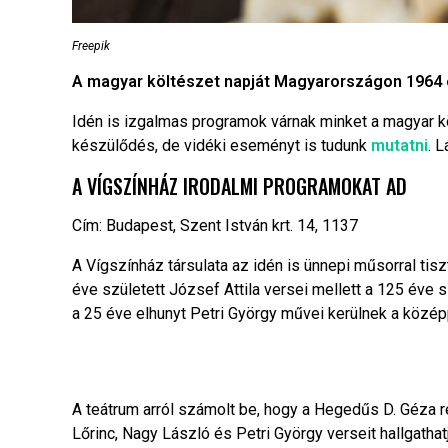
Freepik
A magyar költészet napját Magyarországon 1964 ót
Idén is izgalmas programok várnak minket a magyar k
készülődés, de vidéki eseményt is tudunk
mutatni
. 
A VÍGSZÍNHÁZ IRODALMI PROGRAMOKAT AD
Cím: Budapest, Szent István krt. 14, 1137
A Vígszínház társulata az idén is ünnepi műsorral tisz
éve született József Attila versei mellett a 125 éve 
a 25 éve elhunyt Petri György művei kerülnek a közép
A teátrum arról számolt be, hogy a Hegedűs D. Géza r
Lőrinc, Nagy László és Petri György verseit hallgath