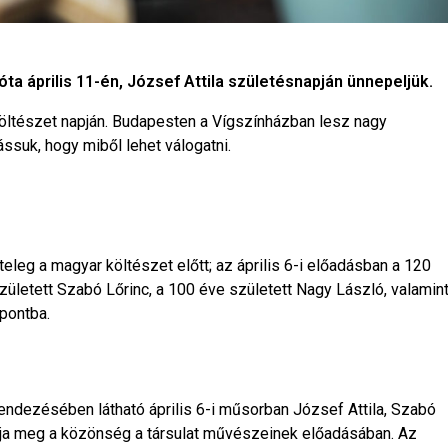
a április 11-én, József Attila születésnapján ünnepeljük.
öltészet napján. Budapesten a Vígszínházban lesz nagy
Lássuk, hogy miből lehet válogatni.
teleg a magyar költészet előtt; az április 6-i előadásban a 120
született Szabó Lőrinc, a 100 éve született Nagy László, valamin
pontba.
endezésében látható április 6-i műsorban József Attila, Szabó
atja meg a közönség a társulat művészeinek előadásában. Az