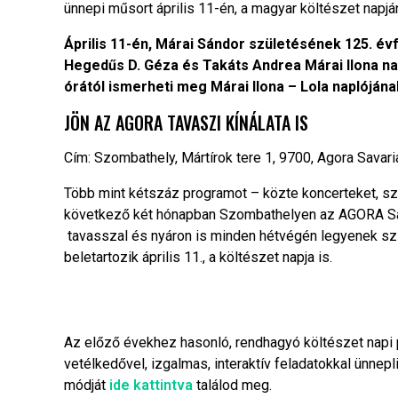
ünnepi műsort április 11-én, a magyar költészet napján
Április 11-én, Márai Sándor születésének 125. é
Hegedűs D. Géza és Takáts Andrea Márai Ilona nap
órától ismerheti meg Márai Ilona – Lola naplójának
JÖN AZ AGORA TAVASZI KÍNÁLATA IS
Cím: Szombathely, Mártírok tere 1, 9700, Agora Savar
Több mint kétszáz programot – közte koncerteket, sz
következő két hónapban Szombathelyen az AGORA Sava
tavasszal és nyáron is minden hétvégén legyenek sz
beletartozik április 11., a költészet napja is.
Az előző évekhez hasonló, rendhagyó költészet napi
vetélkedővel, izgalmas, interaktív feladatokkal ünnep
módját
ide kattintva
találod meg.