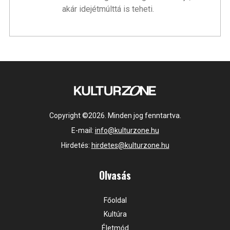
akár idejétmúlttá is teheti.
Copyright ©2026. Minden jog fenntartva.
E-mail:
info@kulturzone.hu
Hirdetés:
hirdetes@kulturzone.hu
Olvasás
Főoldal
Kultúra
Életmód