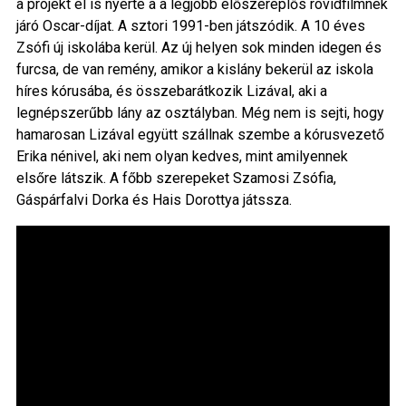
a projekt el is nyerte a a legjobb élőszereplős rövidfilmnek
járó Oscar-díjat. A sztori 1991-ben játszódik. A 10 éves
Zsófi új iskolába kerül. Az új helyen sok minden idegen és
furcsa, de van remény, amikor a kislány bekerül az iskola
híres kórusába, és összebarátkozik Lizával, aki a
legnépszerűbb lány az osztályban. Még nem is sejti, hogy
hamarosan Lizával együtt szállnak szembe a kórusvezető
Erika nénivel, aki nem olyan kedves, mint amilyennek
elsőre látszik. A főbb szerepeket Szamosi Zsófia,
Gáspárfalvi Dorka és Hais Dorottya játssza.