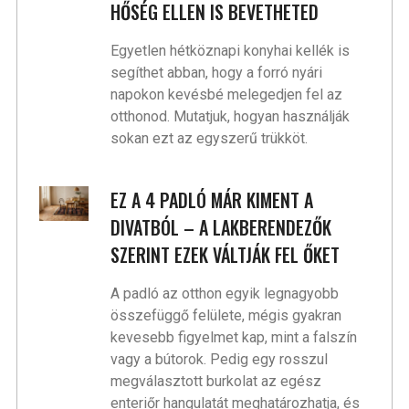
HŐSÉG ELLEN IS BEVETHETED
Egyetlen hétköznapi konyhai kellék is
segíthet abban, hogy a forró nyári
napokon kevésbé melegedjen fel az
otthonod. Mutatjuk, hogyan használják
sokan ezt az egyszerű trükköt.
EZ A 4 PADLÓ MÁR KIMENT A
DIVATBÓL – A LAKBERENDEZŐK
SZERINT EZEK VÁLTJÁK FEL ŐKET
A padló az otthon egyik legnagyobb
összefüggő felülete, mégis gyakran
kevesebb figyelmet kap, mint a falszín
vagy a bútorok. Pedig egy rosszul
megválasztott burkolat az egész
enteriőr hangulatát meghatározhatja, és