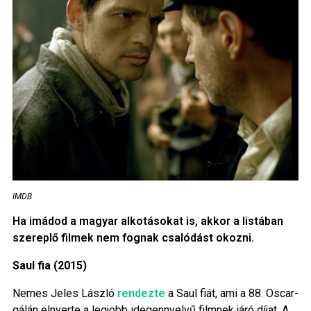
IMDB
Ha imádod a magyar alkotásokat is, akkor a listában
szereplő filmek nem fognak csalódást okozni.
Saul fia (2015)
Nemes Jeles László
rendezte
a Saul fiát, ami a 88. Oscar-
gálán elnyerte a legjobb idegennyelvű filmnek járó díjat. A