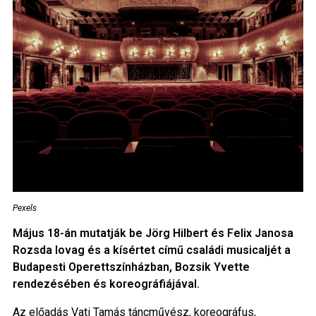
Pexels
Május 18-án mutatják be Jörg Hilbert és Felix Janosa
Rozsda lovag és a kísértet című családi musicaljét a
Budapesti Operettszínházban, Bozsik Yvette
rendezésében és koreográfiájával.
Az előadás Vati Tamás táncművész, koreográfus,