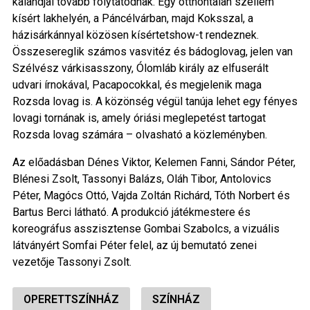
kalandjai tovább folytatódnak. Egy otthontalan szellem
kísért lakhelyén, a Páncélvárban, majd Koksszal, a
házisárkánnyal közösen kísértetshow-t rendeznek.
Összesereglik számos vasvitéz és bádoglovag, jelen van
Szélvész várkisasszony, Ólomláb király az elfuserált
udvari írnokával, Pacapocokkal, és megjelenik maga
Rozsda lovag is. A közönség végül tanúja lehet egy fényes
lovagi tornának is, amely óriási meglepetést tartogat
Rozsda lovag számára – olvasható a közleményben.
Az előadásban Dénes Viktor, Kelemen Fanni, Sándor Péter,
Blénesi Zsolt, Tassonyi Balázs, Oláh Tibor, Antolovics
Péter, Magócs Ottó, Vajda Zoltán Richárd, Tóth Norbert és
Bartus Berci látható. A produkció játékmestere és
koreográfus asszisztense Gombai Szabolcs, a vizuális
látványért Somfai Péter felel, az új bemutató zenei
vezetője Tassonyi Zsolt.
OPERETTSZÍNHÁZ
SZÍNHÁZ