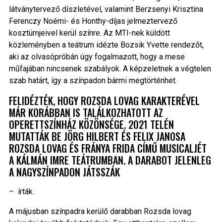
látványtervező díszletével, valamint Berzsenyi Krisztina
Ferenczy Noémi- és Honthy-díjas jelmeztervező
kosztümjeivel kerül színre. Az MTI-nek küldött
közleményben a teátrum idézte Bozsik Yvette rendezőt,
aki az olvasópróbán úgy fogalmazott, hogy a mese
műfajában nincsenek szabályok. A képzeletnek a végtelen
szab határt, így a színpadon bármi megtörténhet.
FELIDÉZTÉK, HOGY ROZSDA LOVAG KARAKTERÉVEL
MÁR KORÁBBAN IS TALÁLKOZHATOTT AZ
OPERETTSZÍNHÁZ KÖZÖNSÉGE. 2021 TELÉN
MUTATTÁK BE JÖRG HILBERT ÉS FELIX JANOSA
ROZSDA LOVAG ÉS FRÁNYA FRIDA CÍMŰ MUSICALJÉT
A KÁLMÁN IMRE TEÁTRUMBAN. A DARABOT JELENLEG
A NAGYSZÍNPADON JÁTSSZÁK
– írták.
A májusban színpadra kerülő darabban Rozsda lovag