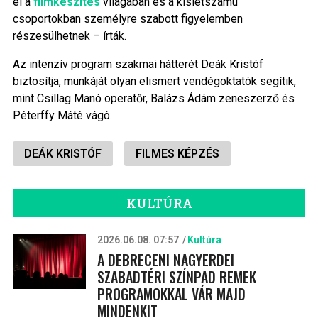
el a
filmkészítés
világában és a kislétszámú
csoportokban személyre szabott figyelemben
részesülhetnek – írták.
Az intenzív program szakmai hátterét Deák Kristóf
biztosítja, munkáját olyan elismert vendégoktatók segítik,
mint Csillag Manó operatőr, Balázs Ádám zeneszerző és
Péterffy Máté vágó.
DEÁK KRISTÓF
FILMES KÉPZÉS
KULTÚRA
2026.06.08. 07:57
Kultúra
A DEBRECENI NAGYERDEI
SZABADTÉRI SZÍNPAD REMEK
PROGRAMOKKAL VÁR MAJD
MINDENKIT