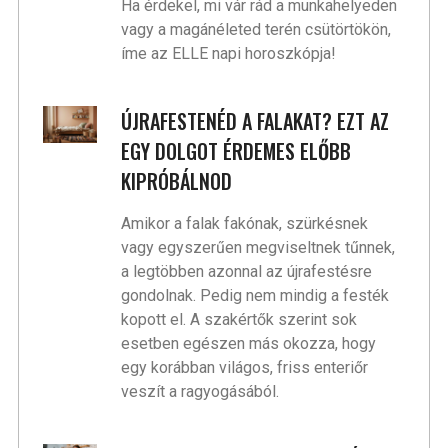
Ha érdekel, mi vár rád a munkahelyeden
vagy a magánéleted terén csütörtökön,
íme az ELLE napi horoszkópja!
ÚJRAFESTENÉD A FALAKAT? EZT AZ
EGY DOLGOT ÉRDEMES ELŐBB
KIPRÓBÁLNOD
Amikor a falak fakónak, szürkésnek
vagy egyszerűen megviseltnek tűnnek,
a legtöbben azonnal az újrafestésre
gondolnak. Pedig nem mindig a festék
kopott el. A szakértők szerint sok
esetben egészen más okozza, hogy
egy korábban világos, friss enteriőr
veszít a ragyogásából.