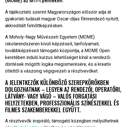
(MOME) az MTI-t pénteken.
A tájékoztató szerint Magyarországon először adja át
gyakorlati tudását magyar Oscar-díjas filmrendező nyitott,
akkreditált felnőttképzésben.
A Moholy-Nagy Művészeti Egyetem (MOME)
iskolarendszeren kívüli képzéseit, tanfolyamait,
továbbképzéseit támogató központja, a MOME Open
keretében induló kurzus lehetőséget kínál a rendezői
döntések mögötti logika megismerésére, és a kreatív
ötlettől a vászonig végigvezeti a résztvevőket.
A JELENTKEZŐK KÜLÖNBÖZŐ SZEREPKÖRÖKBEN
DOLGOZHATNAK – LEGYEN AZ RENDEZŐI, OPERATŐRI,
LÁTVÁNY- VAGY VÁGÓ – VALÓS FORGATÁSI
HELYZETEKBEN, PROFESSZIONÁLIS SZÍNÉSZEKKEL ÉS
FILMES SZAKEMBEREKKEL EGYÜTT.
A résztvevők inspiráló, támogató közegben mélyülhetnek