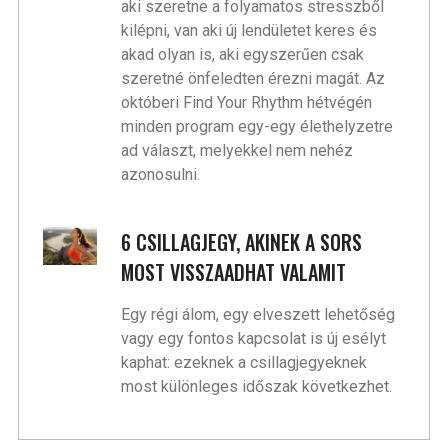
aki szeretne a folyamatos stresszből
kilépni, van aki új lendületet keres és
akad olyan is, aki egyszerűen csak
szeretné önfeledten érezni magát. Az
októberi Find Your Rhythm hétvégén
minden program egy-egy élethelyzetre
ad választ, melyekkel nem nehéz
azonosulni.
6 CSILLAGJEGY, AKINEK A SORS
MOST VISSZAADHAT VALAMIT
Egy régi álom, egy elveszett lehetőség
vagy egy fontos kapcsolat is új esélyt
kaphat: ezeknek a csillagjegyeknek
most különleges időszak következhet.