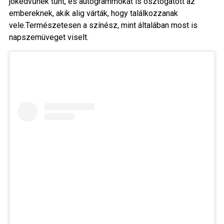
jókedvűnek tűnt, és autogrammokat is osztogatott az
embereknek, akik alig várták, hogy találkozzanak
vele.Természetesen a színész, mint általában most is
napszemüveget viselt.