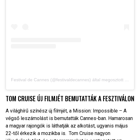
Festival de Cannes (@festivaldecannes) által megosztott bejegyzés
TOM CRUISE ÚJ FILMJÉT BEMUTATTÁK A FESZTIVÁLON
A világhírű színész új filmjét, a Mission: Impossible – A
végső leszámolást is bemutatták Cannes-ban. Hamarosan
a magyar rajongók is láthatják az alkotást, ugyanis május
22-től érkezik a mozikba is. Tom Cruise nagyon