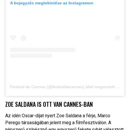
A bejegyzés megtekintése az Instagramon
Festival de Cannes (@festivaldecannes) által megosztott bejegyzés
ZOE SALDANA IS OTT VAN CANNES-BAN
Az idén Oscar-díjat nyert Zoe Saldana a férje, Marco
Perego társaságában jelent meg a filmfesztiválon. A
népszerű színésznő egy egyszerű fekete ruhát választott,