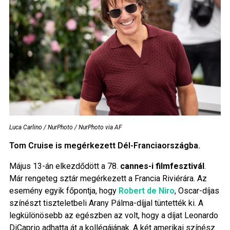
Luca Carlino / NurPhoto / NurPhoto via AF
Tom Cruise is megérkezett Dél-Franciaországba.
Május 13-án elkezdődött a 78.
cannes-i filmfesztivál
.
Már rengeteg sztár megérkezett a Francia Riviérára. Az
esemény egyik főpontja, hogy
Robert de Niro
, Oscar-díjas
színészt tiszteletbeli Arany Pálma-díjjal tüntették ki. A
legkülönösebb az egészben az volt, hogy a díjat Leonardo
DiCaprio adhatta át a kollégájának. A két amerikai színész