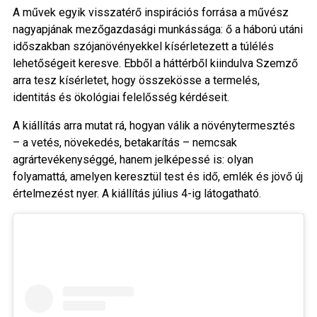
A művek egyik visszatérő inspirációs forrása a művész
nagyapjának mezőgazdasági munkássága: ő a háború utáni
időszakban szójanövényekkel kísérletezett a túlélés
lehetőségeit keresve. Ebből a háttérből kiindulva Szemző
arra tesz kísérletet, hogy összekösse a termelés,
identitás és ökológiai felelősség kérdéseit.
A kiállítás arra mutat rá, hogyan válik a növénytermesztés
– a vetés, növekedés, betakarítás – nemcsak
agrártevékenységgé, hanem jelképessé is: olyan
folyamattá, amelyen keresztül test és idő, emlék és jövő új
értelmezést nyer. A kiállítás július 4-ig látogatható.