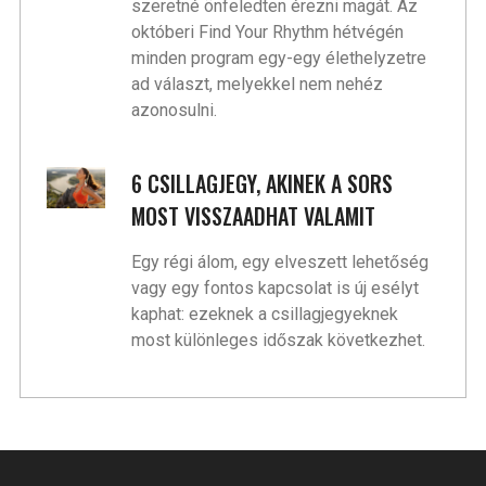
szeretné önfeledten érezni magát. Az
októberi Find Your Rhythm hétvégén
minden program egy-egy élethelyzetre
ad választ, melyekkel nem nehéz
azonosulni.
6 CSILLAGJEGY, AKINEK A SORS
MOST VISSZAADHAT VALAMIT
Egy régi álom, egy elveszett lehetőség
vagy egy fontos kapcsolat is új esélyt
kaphat: ezeknek a csillagjegyeknek
most különleges időszak következhet.