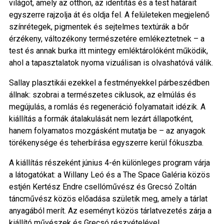
világot, amely az otthon, az identitás és a test határait
egyszerre rajzolja át és oldja fel. A felületeken megjelenő
színrétegek, pigmentek és sejtelmes textúrák a bőr
érzékeny, változékony természetére emlékeztetnek – a
test és annak burka itt mintegy emléktárolóként működik,
ahol a tapasztalatok nyoma vizuálisan is olvashatóvá válik.
Sallay plasztikái ezekkel a festményekkel párbeszédben
állnak: szobrai a természetes ciklusok, az elmúlás és
megújulás, a romlás és regeneráció folyamatait idézik. A
kiállítás a formák átalakulását nem lezárt állapotként,
hanem folyamatos mozgásként mutatja be – az anyagok
törékenysége és teherbírása egyszerre kerül fókuszba.
A kiállítás részeként június 4-én különleges program várja
a látogatókat: a Willany Leó és a The Space Galéria közös
estjén Kertész Endre csellóművész és Grecsó Zoltán
táncművész közös előadása születik meg, amely a tárlat
anyagából merít. Az eseményt közös tárlatvezetés zárja a
kiállító művészek és Grecsó részvételével.