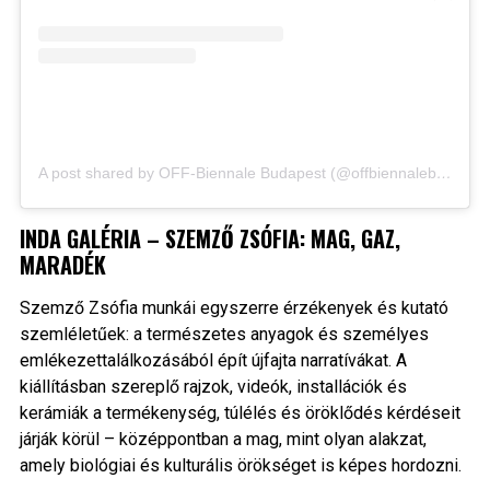
A post shared by OFF-Biennale Budapest (@offbiennalebudapest)
INDA GALÉRIA – SZEMZŐ ZSÓFIA: MAG, GAZ,
MARADÉK
Szemző Zsófia munkái egyszerre érzékenyek és kutató
szemléletűek: a természetes anyagok és személyes
emlékezettalálkozásából épít újfajta narratívákat. A
kiállításban szereplő rajzok, videók, installációk és
kerámiák a termékenység, túlélés és öröklődés kérdéseit
járják körül – középpontban a mag, mint olyan alakzat,
amely biológiai és kulturális örökséget is képes hordozni.