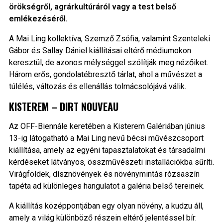
örökségről, agrárkultúráról vagy a test belső
emlékezéséről.
A Mai Ling kollektíva, Szemző Zsófia, valamint Szenteleki
Gábor és Sallay Dániel kiállításai eltérő médiumokon
keresztül, de azonos mélységgel szólítják meg nézőiket.
Három erős, gondolatébresztő tárlat, ahol a művészet a
túlélés, változás és ellenállás tolmácsolójává válik.
KISTEREM – DIRT NOUVEAU
Az OFF-Biennále keretében a Kisterem Galériában június
13-ig látogatható a Mai Ling nevű bécsi művészcsoport
kiállítása, amely az egyéni tapasztalatokat és társadalmi
kérdéseket látványos, összművészeti installációkba sűríti.
Virágföldek, dísznövények és növénymintás rózsaszín
tapéta ad különleges hangulatot a galéria belső tereinek.
A kiállítás középpontjában egy olyan növény, a kudzu áll,
amely a világ különböző részein eltérő jelentéssel bír: