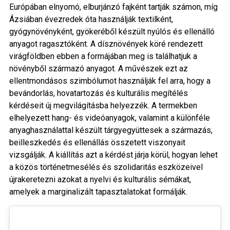
Európában elnyomó, elburjánzó fajként tartják számon, míg
Ázsiában évezredek óta használják textilként,
gyógynövényként, gyökeréből készült nyúlós és ellenálló
anyagot ragasztóként. A dísznövények köré rendezett
virágföldben ebben a formájában meg is találhatjuk a
növényből származó anyagot. A művészek ezt az
ellentmondásos szimbólumot használják fel arra, hogy a
bevándorlás, hovatartozás és kulturális megítélés
kérdéseit új megvilágításba helyezzék. A termekben
elhelyezett hang- és videóanyagok, valamint a különféle
anyaghasználattal készült tárgyegyüttesek a származás,
beilleszkedés és ellenállás összetett viszonyait
vizsgálják. A kiállítás azt a kérdést járja körül, hogyan lehet
a közös történetmesélés és szolidaritás eszközeivel
újrakeretezni azokat a nyelvi és kulturális sémákat,
amelyek a marginalizált tapasztalatokat formálják.