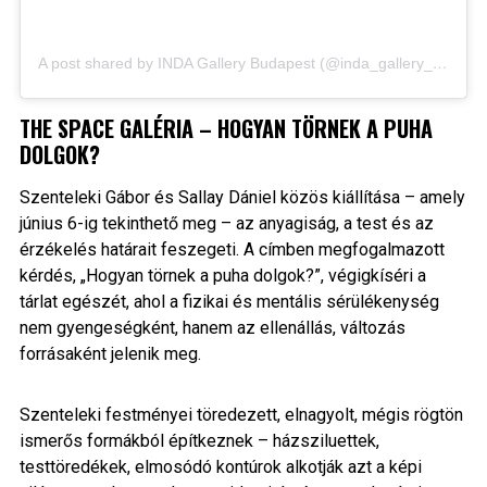
A post shared by INDA Gallery Budapest (@inda_gallery_budapest)
THE SPACE GALÉRIA – HOGYAN TÖRNEK A PUHA
DOLGOK?
Szenteleki Gábor és Sallay Dániel közös kiállítása – amely
június 6-ig tekinthető meg – az anyagiság, a test és az
érzékelés határait feszegeti. A címben megfogalmazott
kérdés, „Hogyan törnek a puha dolgok?”, végigkíséri a
tárlat egészét, ahol a fizikai és mentális sérülékenység
nem gyengeségként, hanem az ellenállás, változás
forrásaként jelenik meg.
Szenteleki festményei töredezett, elnagyolt, mégis rögtön
ismerős formákból építkeznek – házsziluettek,
testtöredékek, elmosódó kontúrok alkotják azt a képi