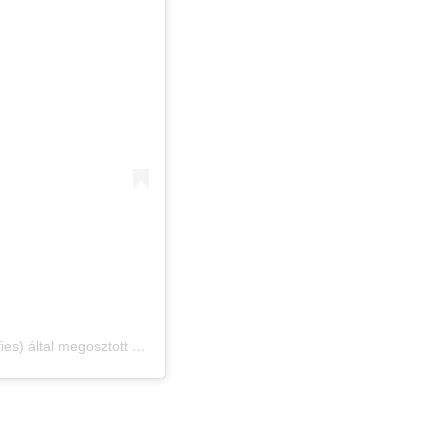
Museum of Sweets & Selfies (@museumofsweetsandselfies) által megosztott bejegyzés