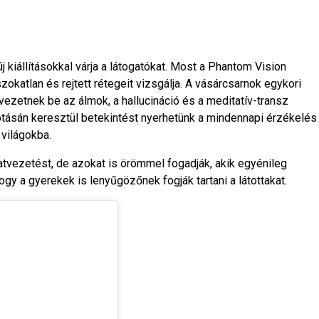
 kiállításokkal várja a látogatókat. Most a Phantom Vision
szokatlan és rejtett rétegeit vizsgálja. A vásárcsarnok egykori
 vezetnek be az álmok, a hallucináció és a meditatív-transz
otásán keresztül betekintést nyerhetünk a mindennapi érzékelés
 világokba.
tvezetést, de azokat is örömmel fogadják, akik egyénileg
ogy a gyerekek is lenyűgözőnek fogják tartani a látottakat.