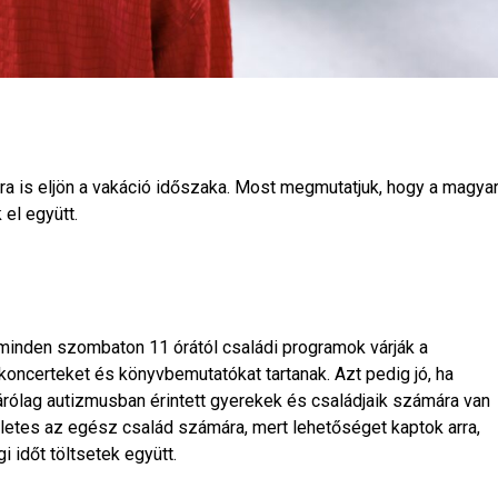
a is eljön a vakáció időszaka. Most megmutatjuk, hogy a magya
 el együtt.
 minden szombaton 11 órától családi programok várják a
koncerteket és könyvbemutatókat tartanak. Azt pedig jó, ha
rólag autizmusban érintett gyerekek és családjaik számára van
életes az egész család számára, mert lehetőséget kaptok arra,
időt töltsetek együtt.