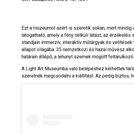
Ezt a múzeumot azért is szeretik sokan, mert mindig új
látogatható, amely a fény nélküli látást, az érzékelés 
standjain immerzív, interaktív műtárgyak és vetítések
állapot világába. 35 nemzetközi és hazai művész alk
határain átlépő, a lehunyt szemek mögött feltárulkozó
A Light Art Museumba való belépéshez kérhettek tárla
szeretnék megcsodálni a kiállítást. Az pedig biztos, h