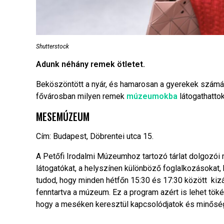
Shutterstock
Adunk néhány remek ötletet.
Beköszöntött a nyár, és hamarosan a gyerekek számár
fővárosban milyen remek
múzeumokba
látogathattok
MESEMÚZEUM
Cím: Budapest, Döbrentei utca 15.
A Petőfi Irodalmi Múzeumhoz tartozó tárlat dolgozói
látogatókat, a helyszínen különböző foglalkozásokat, 
tudod, hogy minden hétfőn 15:30 és 17:30 között kizá
fenntartva a múzeum. Ez a program azért is lehet tök
hogy a meséken keresztül kapcsolódjatok és minőségi 