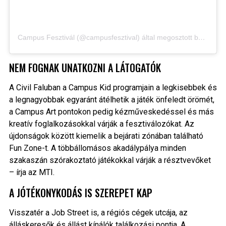
Campus Fesztivál (@campusfesztival) által megosztott bejegyzés
NEM FOGNAK UNATKOZNI A LÁTOGATÓK
A Civil Faluban a Campus Kid programjain a legkisebbek és
a legnagyobbak egyaránt átélhetik a játék önfeledt örömét,
a Campus Art pontokon pedig kézműveskedéssel és más
kreatív foglalkozásokkal várják a fesztiválozókat. Az
újdonságok között kiemelik a bejárati zónában található
Fun Zone-t. A többállomásos akadálypálya minden
szakaszán szórakoztató játékokkal várják a résztvevőket
– írja az MTI.
A JÓTÉKONYKODÁS IS SZEREPET KAP
Visszatér a Job Street is, a régiós cégek utcája, az
álláskeresők és állást kínálók találkozási pontja. A