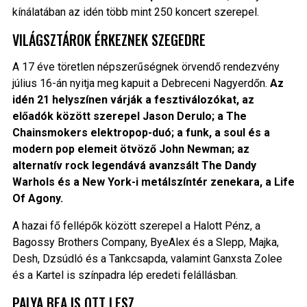
kínálatában az idén több mint 250 koncert szerepel.
VILÁGSZTÁROK ÉRKEZNEK SZEGEDRE
A 17 éve töretlen népszerűségnek örvendő rendezvény
július 16-án nyitja meg kapuit a Debreceni Nagyerdőn.
Az
idén 21 helyszínen várják a fesztiválozókat, az
előadók között szerepel Jason Derulo; a The
Chainsmokers elektropop-duó; a funk, a soul és a
modern pop elemeit ötvöző John Newman; az
alternatív rock legendává avanzsált The Dandy
Warhols és a New York-i metálszíntér zenekara, a Life
Of Agony.
A hazai fő fellépők között szerepel a Halott Pénz, a
Bagossy Brothers Company, ByeAlex és a Slepp, Majka,
Desh, Dzsúdló és a Tankcsapda, valamint Ganxsta Zolee
és a Kartel is színpadra lép eredeti felállásban.
PALYA BEA IS OTT LESZ