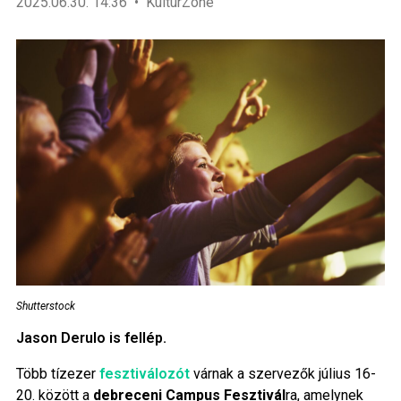
2025.06.30. 14:36
KultúrZone
Shutterstock
Jason Derulo is fellép.
Több tízezer
fesztiválozót
várnak a szervezők július 16-
20. között a
debreceni Campus Fesztivál
ra, amelynek