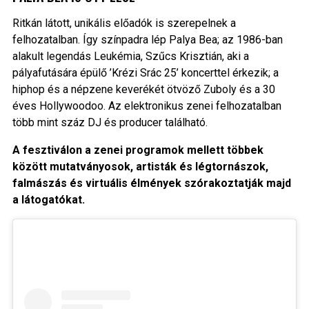
Ritkán látott, unikális előadók is szerepelnek a
felhozatalban. Így színpadra lép Palya Bea; az 1986-ban
alakult legendás Leukémia, Szűcs Krisztián, aki a
pályafutására épülő ’Krézi Srác 25’ koncerttel érkezik; a
hiphop és a népzene keverékét ötvöző Zuboly és a 30
éves Hollywoodoo. Az elektronikus zenei felhozatalban
több mint száz DJ és producer található.
A fesztiválon a zenei programok mellett többek
között mutatványosok, artisták és légtornászok,
falmászás és virtuális élmények szórakoztatják majd
a látogatókat.