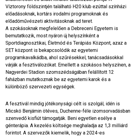
Víztorony földszintjén található H20 klub ezúttal színházi
előadásoknak, kortárs irodalmi programoknak és
előadóművészeti aktivitásoknak ad teret.
A szokásoknak megfelelően a Debreceni Egyetem is
bemutatkozik, most nyáron új helyszínként a
Sportdiagnosztikai, Életmód és Terápiás Központ, azaz a
SET központ is bekapcsolódik az egyetemi
programkavalkádba, ahol szűrésekkel, tanácsadásokkal
várják a fesztiválozókat. Emellett a szokásos helyszínen, a
Nagyerdei Stadion szomszédságában felállított 12
faházban mutatkoznak be az egyetemi karok és a
különböző szervezeti egységek.
A fesztivál mindig jótékonysági célt is szolgál, idén is
Micskó Benjámin ötéves, Duchenne-féle izomsorvadásban
szenvedő kisfiút támogatják. Beni egyetlen esélye a
génterápia. A kezelés költsége meghaladja az 1,3 milliárd
forintot. A szervezők kiemelik, hogy a 2024-es