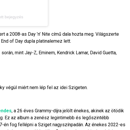
ott bejegyzés
rt a 2008-as Day ’n’ Nite című dala hozta meg. Világszerte
 End of Day dupla platinalemez lett.
e során, mint Jay-Z, Eminem, Kendrick Lamar, David Guetta,
y végül miért nem lép fel az idei Szigeten.
endes
, a 26 éves Grammy-díjra jelölt énekes, akinek az ötödik
meg. Ez az album a zenész legintimebb és legőszintébb
-én fog fellépni a Sziget nagyszínpadán. Az énekes 2022-es