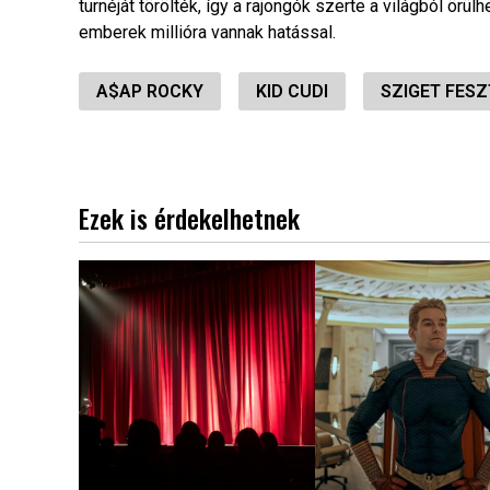
turnéját törölték, így a rajongók szerte a világból örülh
emberek millióra vannak hatással.
A$AP ROCKY
KID CUDI
SZIGET FESZ
Ezek is érdekelhetnek