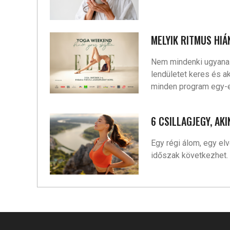
MELYIK RITMUS HIÁ
Nem mindenki ugyanazz
lendületet keres és a
minden program egy-e
6 CSILLAGJEGY, AK
Egy régi álom, egy el
időszak következhet.