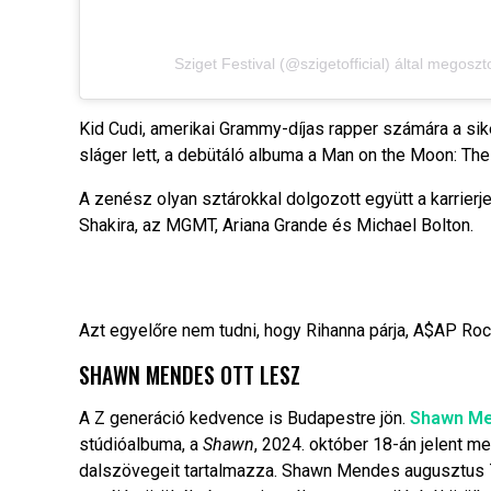
Sziget Festival (@szigetofficial) által megoszt
Kid Cudi, amerikai Grammy-díjas rapper számára a sike
sláger lett, a debütáló albuma a Man on the Moon: The
A zenész olyan sztárokkal dolgozott együtt a karrierj
Shakira, az MGMT, Ariana Grande és Michael Bolton.
Azt egyelőre nem tudni, hogy Rihanna párja, A$AP Rock
SHAWN MENDES OTT LESZ
A Z generáció kedvence is Budapestre jön.
Shawn M
stúdióalbuma, a
Shawn
, 2024. október 18-án jelent 
dalszövegeit tartalmazza. Shawn Mendes augusztus 7