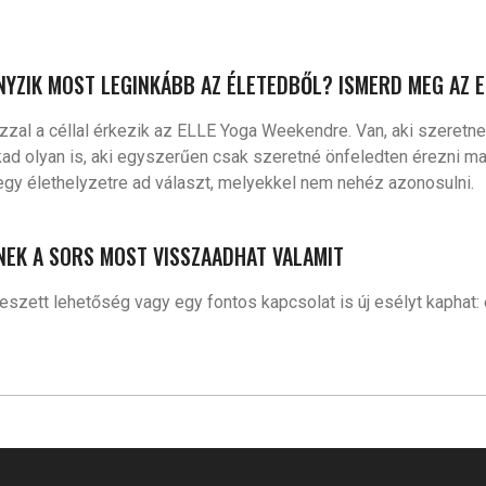
NYZIK MOST LEGINKÁBB AZ ÉLETEDBŐL? ISMERD MEG AZ 
al a céllal érkezik az ELLE Yoga Weekendre. Van, aki szeretne a
kad olyan is, aki egyszerűen csak szeretné önfeledten érezni m
gy élethelyzetre ad választ, melyekkel nem nehéz azonosulni.
INEK A SORS MOST VISSZAADHAT VALAMIT
veszett lehetőség vagy egy fontos kapcsolat is új esélyt kaphat