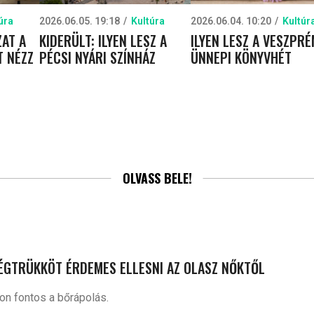
úra
2026.06.05. 19:18
Kultúra
2026.06.04. 10:20
Kultúr
AT A
KIDERÜLT: ILYEN LESZ A
ILYEN LESZ A VESZPRÉ
T NÉZZ
PÉCSI NYÁRI SZÍNHÁZ
ÜNNEPI KÖNYVHÉT
OLVASS BELE!
SÉGTRÜKKÖT ÉRDEMES ELLESNI AZ OLASZ NŐKTŐL
n fontos a bőrápolás.