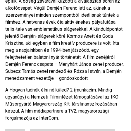
építik. A bőség zavarával küzdött a kiválasztás során az
alkotócsapat. Végül Demjén Ferenc lett az, akinek a
szerzeményei minden szempontból ideálisnak tűntek a
filmhez. A hatvanas évek óta aktív énekes pályafutása
telis-tele van emblematikus slágerekkel. A kiindulópontot
jelentő Demjén-slágerek köré Kormos Anett és Goda
Krisztina, aki egyben a film kreatív producere is volt, írta
meg a napjainkban és 1994-ben játszódó, egy
felejthetetlen balatoni nyár történetét. A film zenéjéről
Demjén Ferenc csapata – Menyhárt János zenei producer,
Subecz Tamás zenei rendező és Rózsa István, a Demjén
menedzsment vezetője – gondoskodott.
A Hogyan tudnék élni nélküled? 2 (munkacím: Mindig
ugyanúgy) a Nemzeti Filmintézet támogatásával az IKO
Műsorgyártó Magyarország Kft. társfinanszírozásában
készül. A film médiapartnere a TV2, magyarországi
forgalmazója az InterCom.