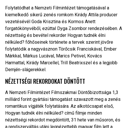
Folytatódhat a Nemzeti Filmintézet támogatásával a
kiemelkedő sikerű zenés romkom Kirády Attila producer
vezetésévél Goda Krisztina és Kormos Anett
forgatókönyvéből, ezúttal Dyga Zsombor rendezésében. A
nézettség és bevétel rekorder Hogyan tudnék élni
nélküled? főhőseinek története a tervek szerint jövőre
folytatódik a nagyvásznon Törőcsik Franciskával, Ember
Márkkal, Márkus Lucával, Marics Petivel, Kovács
Harmattal, Kirády Marcellel, Trill Beatrixszel és a legjobb
Demjén-slágerekkel.
NÉZETTSÉGI REKORDOKAT DÖNTÖTT
A Nemzeti Filmintézet Filmszakmai Döntőbizottsága 1,3
milliárd forint gyártási támogatást szavazott meg a zenés
romantikus vígjáték folytatására. Az alkotócsapat első,
Hogyan tudnék élni nélküled? című filmje minden
nézettségi rekordot megdöntött, 31 hete van műsoron, és
a rendszerváltás utáni legnézettebb magyar film lett a