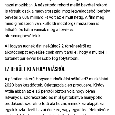
hazai mozikban. A nézettség rekord mellé bevétel rekord
is társult: csak a magyarországi mozijegyeladásból befolyt
bevétel 2,036 milliárd Ft volt az elmúlt hétig. A film még
mindig műsoron van, külföldi moziforgalmazásban is
látható, és hátra vannak még a tévé- és
streamingbevételek.
A Hogyan tudnék élni nélküled? 2 történetéről az
alkotócsapat egyelőre csak annyit árul el, hogy a múltbéli
történet pár évvel később fog folytatódni.
EZ DERÜLT KI A FOLYTATÁSRÓL
A páratlan sikerű Hogyan tudnék élni nélküled? munkálatai
2020-ban kezdődtek. Ötletgazdája és producere, Kirády
Attila abban az első perctől biztos volt, hogy olyan
látványos, szórakoztató és műfaját tekintve hiánypótló
produkciót szeretne tető alá hozni, aminek az alapját az
egyik közkedvelt hazai énekes, vagy együttes életművére