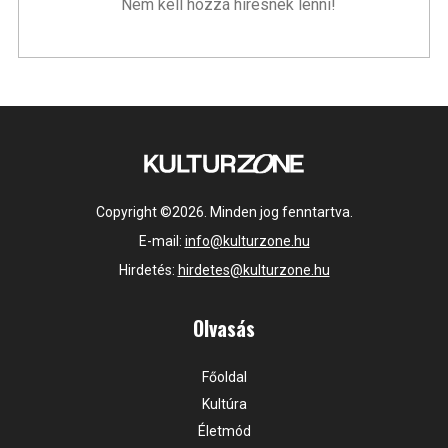
Nem kell hozzá híresnek lenni!
Copyright ©2026. Minden jog fenntartva.
E-mail:
info@kulturzone.hu
Hirdetés:
hirdetes@kulturzone.hu
Olvasás
Főoldal
Kultúra
Életmód