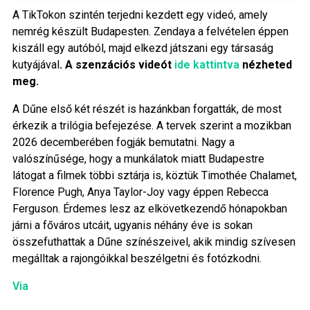
A TikTokon szintén terjedni kezdett egy videó, amely
nemrég készült Budapesten. Zendaya a felvételen éppen
kiszáll egy autóból, majd elkezd játszani egy társaság
kutyájával
. A szenzációs videót
ide kattintva
nézheted
meg.
A Dűne első két részét is hazánkban forgatták, de most
érkezik a trilógia befejezése. A tervek szerint a mozikban
2026 decemberében fogják bemutatni. Nagy a
valószínűsége, hogy a munkálatok miatt Budapestre
látogat a filmek többi sztárja is, köztük Timothée Chalamet,
Florence Pugh, Anya Taylor-Joy vagy éppen Rebecca
Ferguson. Érdemes lesz az elkövetkezendő hónapokban
járni a főváros utcáit, ugyanis néhány éve is sokan
összefuthattak a Dűne színészeivel, akik mindig szívesen
megálltak a rajongóikkal beszélgetni és fotózkodni.
Via