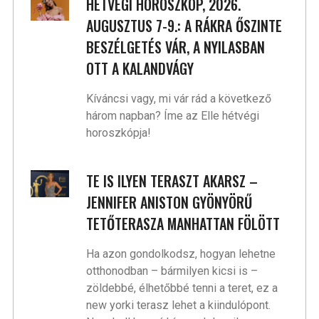
HÉTVÉGI HOROSZKÓP, 2026.
AUGUSZTUS 7-9.: A RÁKRA ŐSZINTE
BESZÉLGETÉS VÁR, A NYILASBAN
OTT A KALANDVÁGY
Kíváncsi vagy, mi vár rád a következő
három napban? Íme az Elle hétvégi
horoszkópja!
TE IS ILYEN TERASZT AKARSZ –
JENNIFER ANISTON GYÖNYÖRŰ
TETŐTERASZA MANHATTAN FÖLÖTT
Ha azon gondolkodsz, hogyan lehetne
otthonodban – bármilyen kicsi is –
zöldebbé, élhetőbbé tenni a teret, ez a
new yorki terasz lehet a kiindulópont.