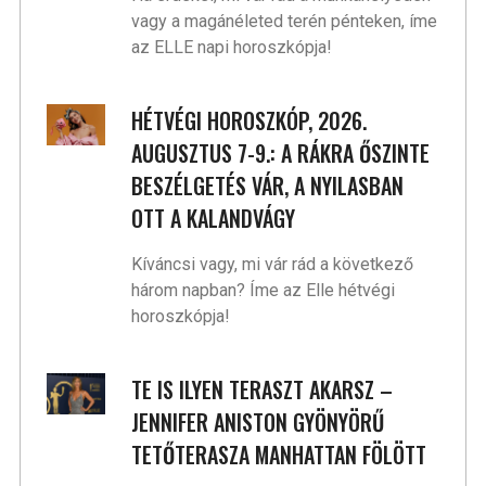
vagy a magánéleted terén pénteken, íme
az ELLE napi horoszkópja!
HÉTVÉGI HOROSZKÓP, 2026.
AUGUSZTUS 7-9.: A RÁKRA ŐSZINTE
BESZÉLGETÉS VÁR, A NYILASBAN
OTT A KALANDVÁGY
Kíváncsi vagy, mi vár rád a következő
három napban? Íme az Elle hétvégi
horoszkópja!
TE IS ILYEN TERASZT AKARSZ –
JENNIFER ANISTON GYÖNYÖRŰ
TETŐTERASZA MANHATTAN FÖLÖTT