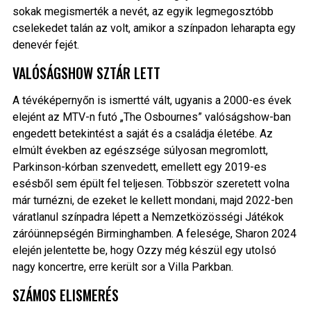
sokak megismerték a nevét, az egyik legmegosztóbb
cselekedet talán az volt, amikor a színpadon leharapta egy
denevér fejét.
VALÓSÁGSHOW SZTÁR LETT
A tévéképernyőn is ismertté vált, ugyanis a 2000-es évek
elejént az MTV-n futó „The Osbournes” valóságshow-ban
engedett betekintést a saját és a családja életébe. Az
elmúlt években az egészsége súlyosan megromlott,
Parkinson-kórban szenvedett, emellett egy 2019-es
esésből sem épült fel teljesen. Többször szeretett volna
már turnézni, de ezeket le kellett mondani, majd 2022-ben
váratlanul színpadra lépett a Nemzetközösségi Játékok
záróünnepségén Birminghamben. A felesége, Sharon 2024
elején jelentette be, hogy Ozzy még készül egy utolsó
nagy koncertre, erre került sor a Villa Parkban.
SZÁMOS ELISMERÉS