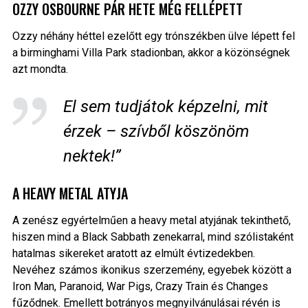
OZZY OSBOURNE PÁR HETE MÉG FELLÉPETT
Ozzy néhány héttel ezelőtt egy trónszékben ülve lépett fel
a birminghami Villa Park stadionban, akkor a közönségnek
azt mondta.
El sem tudjátok képzelni, mit
érzek – szívből köszönöm
nektek!”
A HEAVY METAL ATYJA
A zenész egyértelműen a heavy metal atyjának tekinthető,
hiszen mind a Black Sabbath zenekarral, mind szólistaként
hatalmas sikereket aratott az elmúlt évtizedekben.
Nevéhez számos ikonikus szerzemény, egyebek között a
Iron Man, Paranoid, War Pigs, Crazy Train és Changes
fűződnek. Emellett botrányos megnyilvánulásai révén is