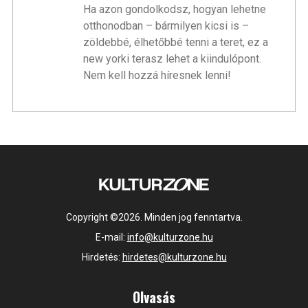
Ha azon gondolkodsz, hogyan lehetne
otthonodban – bármilyen kicsi is –
zöldebbé, élhetőbbé tenni a teret, ez a
new yorki terasz lehet a kiindulópont.
Nem kell hozzá híresnek lenni!
Copyright ©2026. Minden jog fenntartva.
E-mail:
info@kulturzone.hu
Hirdetés:
hirdetes@kulturzone.hu
Olvasás