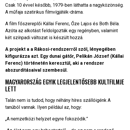
Csak 10 évvel később, 1979-ben láthatta a nagyközönség.
A műfaja szatirikus filmvígjáték-dráma.
A film főszereplői Kállai Ferenc, Őze Lajos és Both Béla.
Azóta az alkotást feldolgozták egy regényben, valamint
két színpadi változat is készült hozzá.
A projekt a a Rákosi-rendszerről szól, lényegében
kifigurázza azt. Egy dunai gátőr, Pelikán József (Kállai
Ferenc) történetén keresztül, aki a rendszer
abszurditásaival szembesül.
MAGYARORSZÁG EGYIK LEGJELENTŐSEBB KULTFILMJE
LETT
Talán nem is tudod, hogy néhány híres szállóigénk A
tanúból vannak. Ilyen például az, hogy:
„A nemzetközi helyzet egyre fokozódik.”