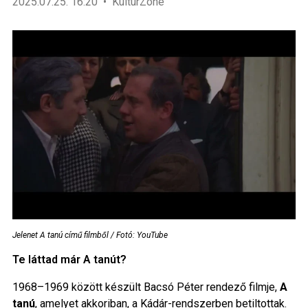
2025.07.25. 16:20
KultúrZone
Jelenet A tanú című filmből / Fotó: YouTube
Te láttad már A tanút?
1968–1969 között készült Bacsó Péter rendező filmje,
A
tanú
, amelyet akkoriban, a Kádár-rendszerben betiltottak.