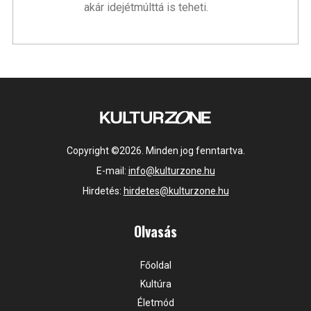
akár idejétmúlttá is teheti.
Copyright ©2026. Minden jog fenntartva.
E-mail:
info@kulturzone.hu
Hirdetés:
hirdetes@kulturzone.hu
Olvasás
Főoldal
Kultúra
Életmód