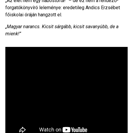
„Az élet nem egy habostorta!” – de ez nem a rendező-
forgatókönyvíró leleménye: eredetileg Andics Erzsébet
főiskolai óráján hangzott el.
„Magyar narancs. Kicsit sárgább, kicsit savanyúbb, de a
mienk!”