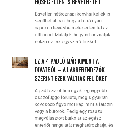
HŐSÉG ELLEN IS BEVETHETED
Egyetlen hétköznapi konyhai kellék is
segíthet abban, hogy a forró nyári
napokon kevésbé melegedjen fel az
otthonod. Mutatjuk, hogyan használják
sokan ezt az egyszerű trükköt.
EZ A 4 PADLÓ MÁR KIMENT A
DIVATBÓL – A LAKBERENDEZŐK
SZERINT EZEK VÁLTJÁK FEL ŐKET
A padló az otthon egyik legnagyobb
összefüggő felülete, mégis gyakran
kevesebb figyelmet kap, mint a falszín
vagy a bútorok. Pedig egy rosszul
megválasztott burkolat az egész
enteriőr hangulatát meghatározhatja, és