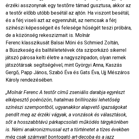
érzéki asszonynak egy testőrre támad gusztusa, akkor az
a testőr előbb utóbb besétál az ajtón. Ha viszont besétál,
és a férj viseli azt az egyenruhát, az nemcsak a férj
színészi képességeit és felesége hűségét teszi próbára,
de a közönség rekeszizmait is. Molnár
Ferenc klasszikusát
Balsai Móni
és
Schmied Zoltán
,
a
Büszkeség és balítéletet
évek óta sziporkázó sikerrel
játszó párosa kelti életre a nagyszínpadon, olyan remek
játszótársak segítségével, mint Györgyi Anna, Kaszás
Gergő, Papp János, Szabó Éva és Gats Éva,
Ujj Mészáros
Károly
rendezésében.
„Molnár Ferenc A testőr című zseniális darabja egyrészt
elképesztő poénözön, hatalmas brillírozási lehetőség
színészi szempontból, ugyanakkor alapvető igazságokat
pendít meg az érzéki vágyak, a vonzások és választások,
sőt a hosszabbtávú párkapcsolati működés tárgykörében
is. Némi anakronizmussal ezt a történetet a tízes években
még csak szárnyait bontogató art-decoba és a jazz