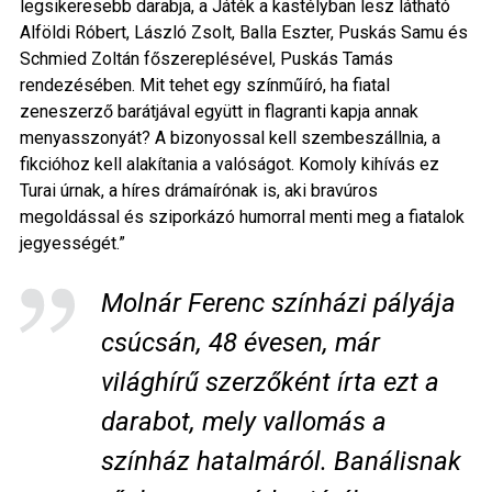
legsikeresebb darabja, a
Játék a kastélyban
lesz látható
Alföldi Róbert, László Zsolt, Balla Eszter, Puskás Samu és
Schmied Zoltán főszereplésével, Puskás Tamás
rendezésében.
Mit tehet egy színműíró, ha fiatal
zeneszerző barátjával együtt in flagranti kapja annak
menyasszonyát? A bizonyossal kell szembeszállnia, a
fikcióhoz kell alakítania a valóságot. Komoly kihívás ez
Turai úrnak, a híres drámaírónak is, aki bravúros
megoldással és sziporkázó humorral menti meg a fiatalok
jegyességét.”
Molnár Ferenc színházi pályája
csúcsán, 48 évesen, már
világhírű szerzőként írta ezt a
darabot, mely vallomás a
színház hatalmáról. Banálisnak