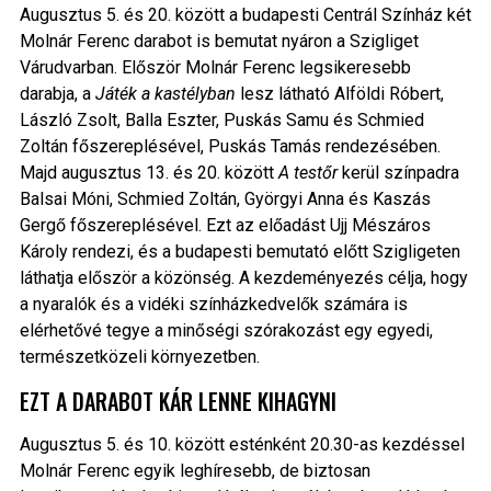
Augusztus 5. és 20. között a budapesti Centrál Színház két
Molnár Ferenc darabot is bemutat nyáron a Szigliget
Várudvarban. Először Molnár Ferenc legsikeresebb
darabja, a
Játék a kastélyban
lesz látható Alföldi Róbert,
László Zsolt, Balla Eszter, Puskás Samu és Schmied
Zoltán főszereplésével, Puskás Tamás rendezésében.
Majd augusztus 13. és 20. között
A testőr
kerül színpadra
Balsai Móni, Schmied Zoltán, Györgyi Anna és Kaszás
Gergő főszereplésével. Ezt az előadást Ujj Mészáros
Károly rendezi, és a budapesti bemutató előtt Szigligeten
láthatja először a közönség. A kezdeményezés célja, hogy
a nyaralók és a vidéki színházkedvelők számára is
elérhetővé tegye a minőségi szórakozást egy egyedi,
természetközeli környezetben.
EZT A DARABOT KÁR LENNE KIHAGYNI
Augusztus 5. és 10.
között esténként 20.30-as kezdéssel
Molnár Ferenc egyik leghíresebb, de biztosan