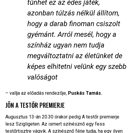
tűnhet ez az édes játék,
azonban túlzás nélkül állítom,
hogy a darab finoman csiszolt
gyémánt. Arról mesél, hogy a
színház ugyan nem tudja
megváltoztatni az életünket de
képes elhitetni velünk egy szebb
valóságot
– vallja az előadás rendezője,
Puskás Tamás.
JÖN A TESTŐR PREMIERJE
Augusztus 13-án
20.30 órakor pedig
A testőr premierje
lesz Szigligeten. Az ismert színésznő egy fess
testőrtisztre vágyik. A színésznő férje tudja, ha egy ilyen