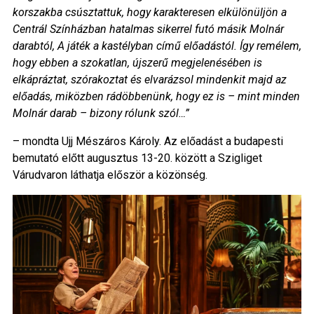
korszakba csúsztattuk, hogy karakteresen elkülönüljön a
Centrál Színházban hatalmas sikerrel futó másik Molnár
darabtól, A játék a kastélyban című előadástól. Így remélem,
hogy ebben a szokatlan, újszerű megjelenésében is
elkápráztat, szórakoztat és elvarázsol mindenkit majd az
előadás, miközben rádöbbenünk, hogy ez is – mint minden
Molnár darab – bizony rólunk szól…”
– mondta Ujj Mészáros Károly. Az előadást a budapesti
bemutató előtt augusztus 13-20. között a Szigliget
Várudvaron láthatja először a közönség.