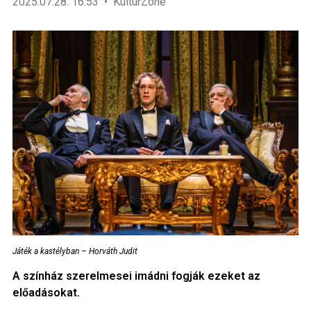
2025.07.28. 16:53
KultúrZone
Játék a kastélyban – Horváth Judit
A színház szerelmesei imádni fogják ezeket az
előadásokat.