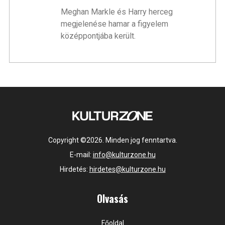
Meghan Markle és Harry herceg
megjelenése hamar a figyelem
középpontjába került.
Copyright ©2026. Minden jog fenntartva.
E-mail:
info@kulturzone.hu
Hirdetés:
hirdetes@kulturzone.hu
Olvasás
Főoldal