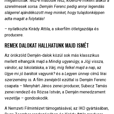
megállítottak: lesz-e második rész, kiderül-e miként alakul a
szerelmesek sorsa. Demjén Ferenc pedig annyi legendás
slágerrel ajándékozott meg minket, hogy tulajdonképpen
adta magát a folytatás!
– nyilatkozta Kirády Attila, a sikerfilm ötletgazdája és
producere.
REMEK DALOKAT HALLHATUNK MAJD ISMÉT
Az örökzöld Demjén-dalok közül sok más klasszikus
mellett elhangzik majd a
Mindig ugyanúgy
, a
Jöjj vissza,
vándor
, az
Iskolatáska
, a
Várj, míg felkel majd a nap
, az
Ugye mi jó barátok vagyunk?
és a
Legyen ünnep
című lírai
szerzemény is. A film zenéjéről ezúttal is Demjén Ferenc
csapata – Menyhárt János zenei producer, Subecz Tamás
zenei rendező és Rózsa István, a Demjén menedzsment
vezetője – gondoskodik.
A Nemzeti Filmintézet támogatásával, az IKO gyártásában,