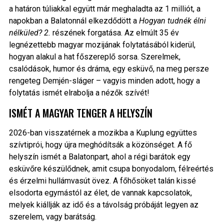
a határon túliakkal együtt már meghaladta az 1 milliót, a
napokban a Balatonnál elkezdődött a
Hogyan tudnék élni
nélküled? 2.
részének forgatása. Az elmúlt 35 év
legnézettebb magyar mozijának folytatásából kiderül,
hogyan alakul a hat főszereplő sorsa. Szerelmek,
csalódások, humor és dráma, egy esküvő, na meg persze
rengeteg Demjén-sláger – vagyis minden adott, hogy a
folytatás ismét elrabolja a nézők szívét!
ISMÉT A MAGYAR TENGER A HELYSZÍN
2026-ban visszatérnek a mozikba a Kuplung együttes
szívtiprói, hogy újra meghódítsák a közönséget. A fő
helyszín ismét a Balatonpart, ahol a régi barátok egy
esküvőre készülődnek, amit csupa bonyodalom, félreértés
és érzelmi hullámvasút övez. A főhősöket talán kissé
elsodorta egymástól az élet, de vannak kapcsolatok,
melyek kiállják az idő és a távolság próbáját legyen az
szerelem, vagy barátság.