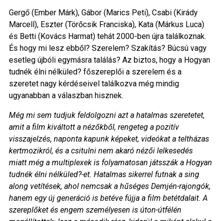
Gergő (Ember Márk), Gábor (Marics Peti), Csabi (Kirády
Marcell), Eszter (Törőcsik Franciska), Kata (Márkus Luca)
és Betti (Kovács Harmat) tehát 2000-ben újra találkoznak.
És hogy mi lesz ebből? Szerelem? Szakítás? Búcsú vagy
esetleg újbóli egymásra találás? Az biztos, hogy a Hogyan
tudnék élni nélküled? főszereplői a szerelem és a
szeretet nagy kérdéseivel találkozva még mindig
ugyanabban a válaszban hisznek.
Még mi sem tudjuk feldolgozni azt a hatalmas szeretetet,
amit a film kiváltott a nézőkből, rengeteg a pozitív
visszajelzés, naponta kapunk képeket, videókat a teltházas
kertmozikról, és a csitulni nem akaró nézői lelkesedés
miatt még a multiplexek is folyamatosan játsszák a Hogyan
tudnék élni nélküled?-et. Hatalmas sikerrel futnak a sing
along vetítések, ahol nemcsak a hűséges Demjén-rajongók,
hanem egy új generáció is betéve fújja a film betétdalait. A
szereplőket és engem személyesen is úton-útfélén