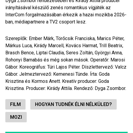
Dyga Zsombor rendezésében és Kirády Attila producer
irányításával készülő zenés romantikus vígjáték az
InterCom forgalmazásában érkezik a hazai mozikba 2026-
ban, médiapartnere a TV2 csoport lesz.
Szereplők: Ember Márk, Törőcsik Franciska, Marics Péter,
Márkus Luca, Kirády Marcell, Kovács Harmat, Trill Beatrix,
Brasch Bence, Liptai Claudia, Seres Zoltán, Györgyi Anna,
Rohonyi Barnabás és még sokan mások. Operatőr: Marosi
Gábor. Koreográfus: Túri Lajos Péter. Díszlettervező: Valcz
Gábor. Jelmeztervező: Kemenesi Tünde. Írta: Goda
Krisztina és Kormos Anett. Kreatív producer: Goda
Krisztina. Producer: Kirády Attila. Rendező: Dyga Zsombor.
FILM
HOGYAN TUDNÉK ÉLNI NÉLKÜLED?
MOZI