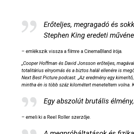
Erőteljes, megragadó és sokk
Stephen King eredeti művének
– emlékszik vissza a filmre a CinemaBland írója.
„Cooper Hoffman és David Jonsson erőteljes, magával 
totalitárius elnyomás és a biztos halál ellenére is megő
Next Best Picture podcast. „Az eredmény egy kimerítő, 
mintha én is több száz kilométert meneteltem volna. 
Egy abszolút brutális élmény
– emeli ki a Reel Roller szerzője.
A megpróbáltatások és fizik