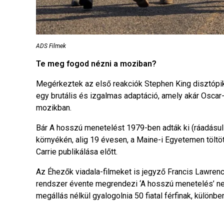
ADS Filmek
Te meg fogod nézni a moziban?
Megérkeztek az első reakciók Stephen King disztópiku
egy brutális és izgalmas adaptáció, amely akár Oscar-j
mozikban.
Bár A hosszú menetelést 1979-ben adták ki (ráadásul 
környékén, alig 19 évesen, a Maine-i Egyetemen töltött
Carrie publikálása előtt.
Az Éhezők viadala-filmeket is jegyző Francis Lawrence
rendszer évente megrendezi ‘A hosszú menetelés’ n
megállás nélkül gyalogolnia 50 fiatal férfinak, különb