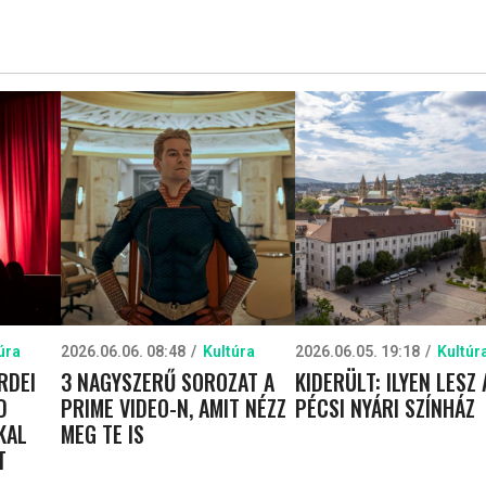
úra
2026.06.06. 08:48
Kultúra
2026.06.05. 19:18
Kultúr
RDEI
3 NAGYSZERŰ SOROZAT A
KIDERÜLT: ILYEN LESZ 
D
PRIME VIDEO-N, AMIT NÉZZ
PÉCSI NYÁRI SZÍNHÁZ
KAL
MEG TE IS
T