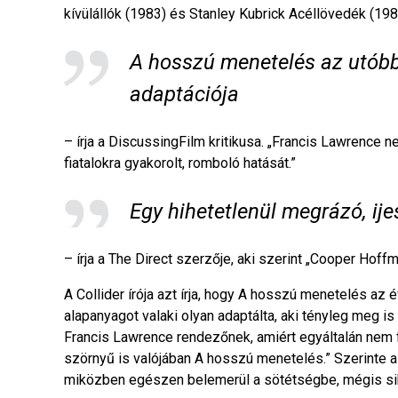
kívülállók (1983) és Stanley Kubrick Acéllövedék (1987)
A hosszú menetelés az utóbb
adaptációja
– írja a DiscussingFilm kritikusa. „Francis Lawrence 
fiatalokra gyakorolt, romboló hatását.”
Egy hihetetlenül megrázó, ije
– írja a The Direct szerzője, aki szerint „Cooper Hoff
A Collider írója azt írja, hogy A hosszú menetelés az 
alapanyagot valaki olyan adaptálta, aki tényleg meg is
Francis Lawrence rendezőnek, amiért egyáltalán nem
szörnyű is valójában A hosszú menetelés.” Szerinte a
miközben egészen belemerül a sötétségbe, mégis sik