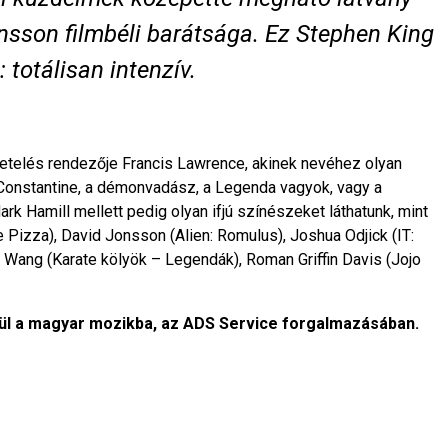
sson filmbéli barátsága. Ez Stephen King
 totálisan intenzív.
etelés rendezője Francis Lawrence, akinek nevéhez olyan
 Constantine, a démonvadász, a Legenda vagyok, vagy a
k Hamill mellett pedig olyan ifjú színészeket láthatunk, mint
 Pizza), David Jonsson (Alien: Romulus), Joshua Odjick (IT:
 Wang (Karate kölyök – Legendák), Roman Griffin Davis (Jojo
ül a magyar mozikba, az ADS Service forgalmazásában.