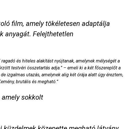
oló film, amely tökéletesen adaptálja
 anyagát. Felejthetetlen
ragadó és hiteles alakítást nyújtanak, amelynek mélységét a
rzött testvéri összetartás adja.” – emeli ki a két főszereplőt a
de izgalmas utazás, amelynek alig két órája alatt úgy éreztem,
Kemény, brutális és megható.”
, amely sokkolt
ai küzdelmek közepette megható látvány