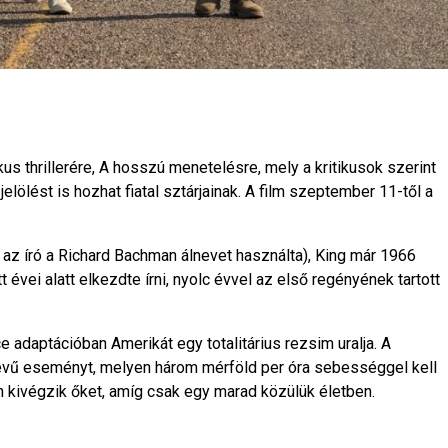
s thrillerére, A hosszú menetelésre, mely a kritikusok szerint
elölést is hozhat fiatal sztárjainak. A film szeptember 11-től a
az író a Richard Bachman álnevet használta), King már 1966
 évei alatt elkezdte írni, nyolc évvel az első regényének tartott
 adaptációban Amerikát egy totalitárius rezsim uralja. A
evű eseményt, melyen három mérföld per óra sebességgel kell
en kivégzik őket, amíg csak egy marad közülük életben.