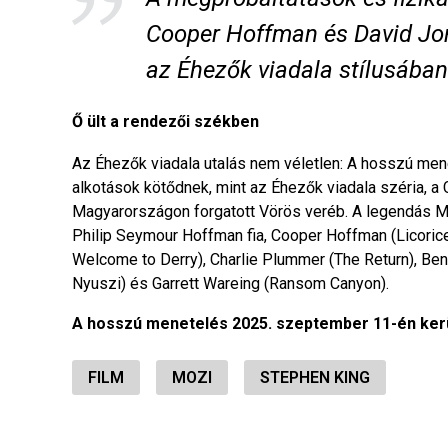
Cooper Hoffman és David Jon
az Éhezők viadala stílusában:
Ő ült a rendezői székben
Az Éhezők viadala utalás nem véletlen: A hosszú men
alkotások kötődnek, mint az Éhezők viadala széria, a
Magyarországon forgatott Vörös veréb. A legendás Mar
Philip Seymour Hoffman fia, Cooper Hoffman (Licorice
Welcome to Derry), Charlie Plummer (The Return), Ben
Nyuszi) és Garrett Wareing (Ransom Canyon).
A hosszú menetelés 2025. szeptember 11-én ker
FILM
MOZI
STEPHEN KING