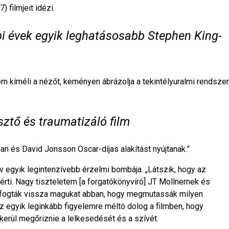
 filmjeit idézi.
i évek egyik leghatásosabb Stephen King-
nem kíméli a nézőt, keményen ábrázolja a tekintélyuralmi rendszer
sztő és traumatizáló film
man és David Jonsson Oscar-díjas alakítást nyújtanak.”
év egyik legintenzívebb érzelmi bombája. „Látszik, hogy az
 érti. Nagy tiszteletem [a forgatókönyvíró] JT Mollnernek és
 fogták vissza magukat abban, hogy megmutassák milyen
z egyik leginkább figyelemre méltó dolog a filmben, hogy
erül megőriznie a lelkesedését és a szívét.