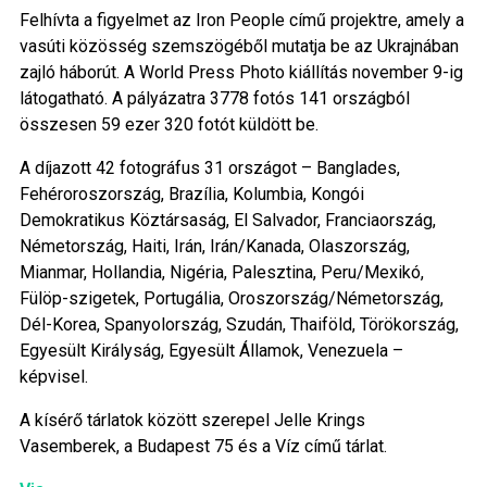
Felhívta a figyelmet az Iron People című projektre, amely a
vasúti közösség szemszögéből mutatja be az Ukrajnában
zajló háborút. A World Press Photo kiállítás november 9-ig
látogatható. A pályázatra 3778 fotós 141 országból
összesen 59 ezer 320 fotót küldött be.
A díjazott 42 fotográfus 31 országot – Banglades,
Fehéroroszország, Brazília, Kolumbia, Kongói
Demokratikus Köztársaság, El Salvador, Franciaország,
Németország, Haiti, Irán, Irán/Kanada, Olaszország,
Mianmar, Hollandia, Nigéria, Palesztina, Peru/Mexikó,
Fülöp-szigetek, Portugália, Oroszország/Németország,
Dél-Korea, Spanyolország, Szudán, Thaiföld, Törökország,
Egyesült Királyság, Egyesült Államok, Venezuela –
képvisel.
A kísérő tárlatok között szerepel Jelle Krings
Vasemberek, a Budapest 75 és a Víz című tárlat.