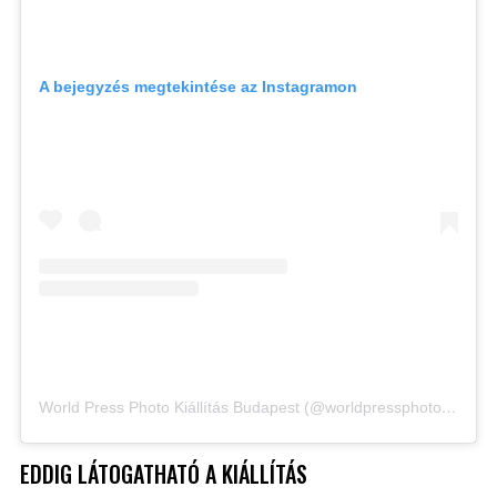
A bejegyzés megtekintése az Instagramon
World Press Photo Kiállítás Budapest (@worldpressphoto_budapest) által megosztott bejegyzés
EDDIG LÁTOGATHATÓ A KIÁLLÍTÁS