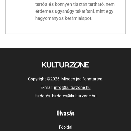
tartós és könnyen tisztán tartható, nem
érdemes ugyanúgy takarítani, mint egy
hagyományos kerámialapot.
Copyright ©2026. Minden jog fenntartva.
E-mail:
info@kulturzone.hu
Hirdetés:
hirdetes@kulturzone.hu
Olvasás
Főoldal