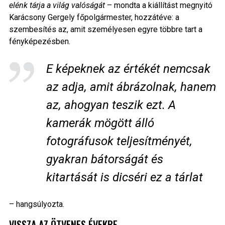
elénk tárja a világ valóságát
– mondta a kiállítást megnyitó
Karácsony Gergely főpolgármester, hozzátéve: a
szembesítés az, amit személyesen egyre többre tart a
fényképezésben.
E képeknek az értékét nemcsak
az adja, amit ábrázolnak, hanem
az, ahogyan teszik ezt. A
kamerák mögött álló
fotográfusok teljesítményét,
gyakran bátorságát és
kitartását is dicséri ez a tárlat
– hangsúlyozta.
VISSZA AZ ÖTVENES ÉVEKBE