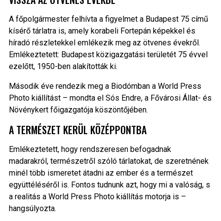
A főpolgármester felhívta a figyelmet a Budapest 75 című
kísérő tárlatra is, amely korabeli Fortepán képekkel és
híradó részletekkel emlékezik meg az ötvenes évekről.
Emlékeztetett: Budapest közigazgatási területét 75 évvel
ezelőtt, 1950-ben alakították ki.
Második éve rendezik meg a Biodómban a World Press
Photo kiállítást – mondta el Sós Endre, a Fővárosi Állat- és
Növénykert főigazgatója köszöntőjében.
A TERMÉSZET KERÜL KÖZÉPPONTBA
Emlékeztetett, hogy rendszeresen befogadnak
madarakról, természetről szóló tárlatokat, de szeretnének
minél több ismeretet átadni az ember és a természet
együttéléséről is. Fontos tudnunk azt, hogy mi a valóság, s
a realitás a World Press Photo kiállítás motorja is –
hangsúlyozta.