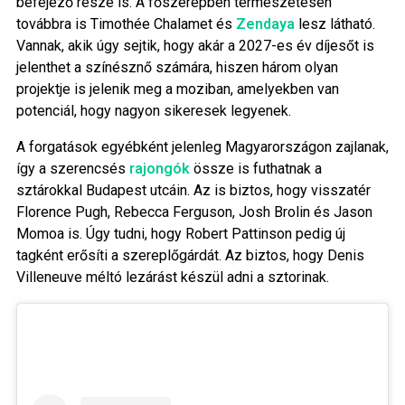
befejező része is. A főszerepben természetesen
továbbra is Timothée Chalamet és
Zendaya
lesz látható.
Vannak, akik úgy sejtik, hogy akár a 2027-es év díjesőt is
jelenthet a színésznő számára, hiszen három olyan
projektje is jelenik meg a moziban, amelyekben van
potenciál, hogy nagyon sikeresek legyenek.
A forgatások egyébként jelenleg Magyarországon zajlanak,
így a szerencsés
rajongók
össze is futhatnak a
sztárokkal Budapest utcáin. Az is biztos, hogy visszatér
Florence Pugh, Rebecca Ferguson, Josh Brolin és Jason
Momoa is. Úgy tudni, hogy Robert Pattinson pedig új
tagként erősíti a szereplőgárdát. Az biztos, hogy Denis
Villeneuve méltó lezárást készül adni a sztorinak.