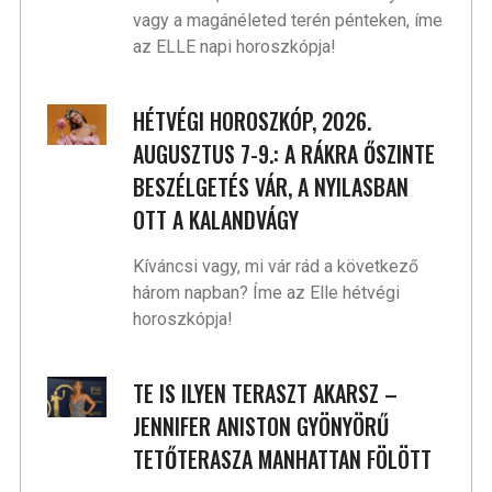
vagy a magánéleted terén pénteken, íme
az ELLE napi horoszkópja!
HÉTVÉGI HOROSZKÓP, 2026.
AUGUSZTUS 7-9.: A RÁKRA ŐSZINTE
BESZÉLGETÉS VÁR, A NYILASBAN
OTT A KALANDVÁGY
Kíváncsi vagy, mi vár rád a következő
három napban? Íme az Elle hétvégi
horoszkópja!
TE IS ILYEN TERASZT AKARSZ –
JENNIFER ANISTON GYÖNYÖRŰ
TETŐTERASZA MANHATTAN FÖLÖTT