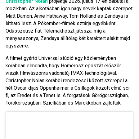
Christopher Nolan
projektje 2026. július 17-én debütál a
mozikban. Az alkotásban igen nagy nevek kaptak szerepet:
Matt Damon, Anne Hathaway, Tom Holland és Zendaya is
látható lesz. A Pókember-filmek sztárja egyébként
Odüsszeusz fiát, Télemakhoszt játssza, míg a
menyasszonya, Zendaya állítólag két karaktert alakít majd
egyszerre.
A filmet gyártó Universal stúdió egy közleményben
korábban elmondta, hogy Homérosz eposzát először
viszik filmvászonra vadonatúj IMAX-technológiával.
Christopher Nolan korábbi rendezései között szerepel a
hét Oscar-díjas Oppenheimer, a Csillagok között című sci-
fi, az Eredet és a Tenet is. A forgatások Görögországban,
Törökországban, Szicíliában és Marokkóban zajlottak.