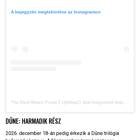
A bejegyzés megtekintése az Instagramon
The Devil Wears Prada 2 (@tdwp2) által megosztott bejegyzés
DŰNE: HARMADIK RÉSZ
2026. december 18-án pedig érkezik a Dűne trilógia