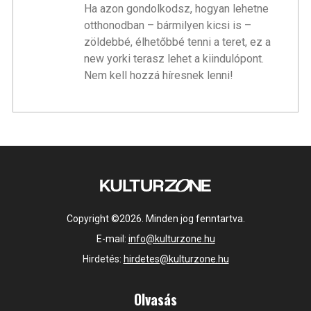
Ha azon gondolkodsz, hogyan lehetne
otthonodban – bármilyen kicsi is –
zöldebbé, élhetőbbé tenni a teret, ez a
new yorki terasz lehet a kiindulópont.
Nem kell hozzá híresnek lenni!
Copyright ©2026. Minden jog fenntartva.
E-mail:
info@kulturzone.hu
Hirdetés:
hirdetes@kulturzone.hu
Olvasás