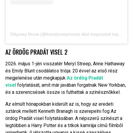
Odyssey Movie (@theodysseymovie) által megosztott bejegyzés
AZ ÖRDÖG PRADÁT VISEL 2
2026. május 1-jén visszatér Meryl Streep, Anne Hathaway
és Emily Blunt csodálatos triója. 20 évvel az első rész
megjelenése után megkapjuk
Az ördög Pradát
visel
folytatását, amit már javában forgatnak New Yorkban,
és a szerencsések össze is futhattak a színésznőkkel.
Az elmúlt hónapokban kiderült az is, hogy az eredeti
sztárok mellett Kenneth Branagh is szerepelni fog Az
ördög Pradát visel folytatásában. A népszerű színészt a
legtöbben a Harry Potter és a titkok kamrája című filmből
ismerhetik, ő játszotta ugyanis a kissé szeszélyes