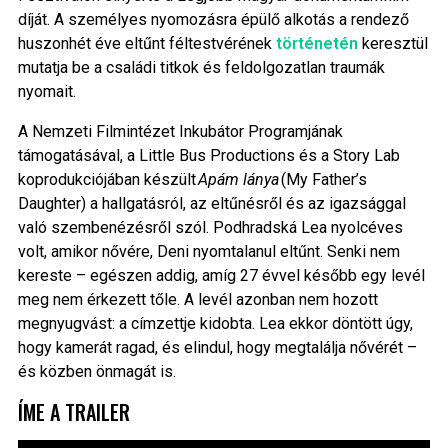
díját. A személyes nyomozásra épülő alkotás a rendező
huszonhét éve eltűnt féltestvérének
történetén
keresztül
mutatja be a családi titkok és feldolgozatlan traumák
nyomait.
A Nemzeti Filmintézet Inkubátor Programjának
támogatásával, a Little Bus Productions és a Story Lab
koprodukciójában készült
Apám lánya
(My Father’s
Daughter) a hallgatásról, az eltűnésről és az igazsággal
való szembenézésről szól. Podhradská Lea nyolcéves
volt, amikor nővére, Deni nyomtalanul eltűnt. Senki nem
kereste – egészen addig, amíg 27 évvel később egy levél
meg nem érkezett tőle. A levél azonban nem hozott
megnyugvást: a címzettje kidobta. Lea ekkor döntött úgy,
hogy kamerát ragad, és elindul, hogy megtalálja nővérét –
és közben önmagát is.
ÍME A TRAILER