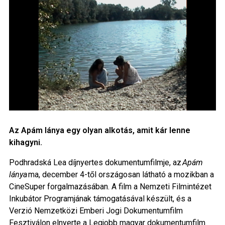
Az Apám lánya egy olyan alkotás, amit kár lenne
kihagyni.
Podhradská Lea díjnyertes dokumentumfilmje, az
Apám
lánya
ma, december 4-től országosan látható a mozikban a
CineSuper forgalmazásában. A film a Nemzeti Filmintézet
Inkubátor Programjának támogatásával készült, és a
Verzió Nemzetközi Emberi Jogi Dokumentumfilm
Fesztiválon elnyerte a Legjobb magyar dokumentumfilm