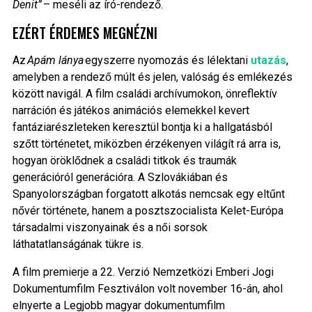
Denit”
– meséli az író-rendező.
EZÉRT ÉRDEMES MEGNÉZNI
Az
Apám lánya
egyszerre nyomozás és lélektani
utazás
,
amelyben a rendező múlt és jelen, valóság és emlékezés
között navigál. A film családi archívumokon, önreflektív
narráción és játékos animációs elemekkel kevert
fantáziarészleteken keresztül bontja ki a hallgatásból
szőtt történetet, miközben érzékenyen világít rá arra is,
hogyan öröklődnek a családi titkok és traumák
generációról generációra. A Szlovákiában és
Spanyolországban forgatott alkotás nemcsak egy eltűnt
nővér története, hanem a posztszocialista Kelet-Európa
társadalmi viszonyainak és a női sorsok
láthatatlanságának tükre is.
A film premierje a 22. Verzió Nemzetközi Emberi Jogi
Dokumentumfilm Fesztiválon volt november 16-án, ahol
elnyerte a Legjobb magyar dokumentumfilm