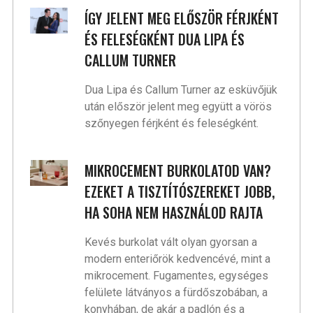
ÍGY JELENT MEG ELŐSZÖR FÉRJKÉNT
ÉS FELESÉGKÉNT DUA LIPA ÉS
CALLUM TURNER
Dua Lipa és Callum Turner az esküvőjük
után először jelent meg együtt a vörös
szőnyegen férjként és feleségként.
MIKROCEMENT BURKOLATOD VAN?
EZEKET A TISZTÍTÓSZEREKET JOBB,
HA SOHA NEM HASZNÁLOD RAJTA
Kevés burkolat vált olyan gyorsan a
modern enteriőrök kedvencévé, mint a
mikrocement. Fugamentes, egységes
felülete látványos a fürdőszobában, a
konyhában, de akár a padlón és a