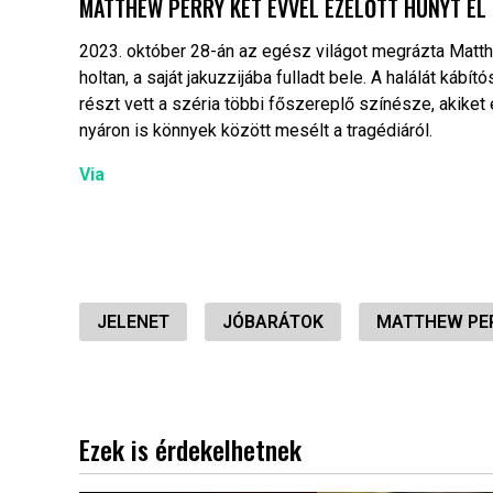
MATTHEW PERRY KÉT ÉVVEL EZELŐTT HUNYT EL
2023. október 28-án az egész világot megrázta Matth
holtan, a saját jakuzzijába fulladt bele. A halálát ká
részt vett a széria többi főszereplő színésze, akiket 
nyáron is könnyek között mesélt a tragédiáról.
Via
JELENET
JÓBARÁTOK
MATTHEW PE
Ezek is érdekelhetnek