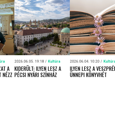
úra
2026.06.05. 19:18
Kultúra
2026.06.04. 10:20
Kultúr
AT A
KIDERÜLT: ILYEN LESZ A
ILYEN LESZ A VESZPRÉ
T NÉZZ
PÉCSI NYÁRI SZÍNHÁZ
ÜNNEPI KÖNYVHÉT