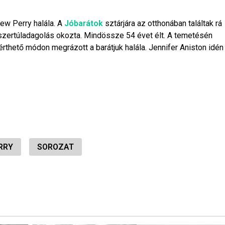
ew Perry halála. A
Jóbarátok
sztárjára az otthonában találtak rá
bítószertúladagolás okozta. Mindössze 54 évet élt. A temetésén
érthető módon megrázott a barátjuk halála. Jennifer Aniston idén
RRY
SOROZAT