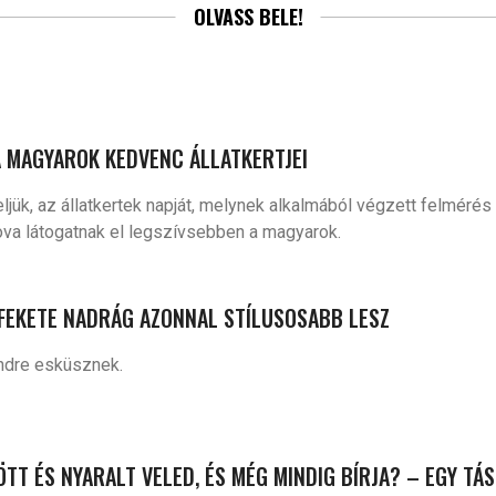
OLVASS BELE!
A MAGYAROK KEDVENC ÁLLATKERTJEI
ük, az állatkertek napját, melynek alkalmából végzett felmérés al
va látogatnak el legszívsebben a magyarok.
 FEKETE NADRÁG AZONNAL STÍLUSOSABB LESZ
endre esküsznek.
ZÖTT ÉS NYARALT VELED, ÉS MÉG MINDIG BÍRJA? – EGY TÁ