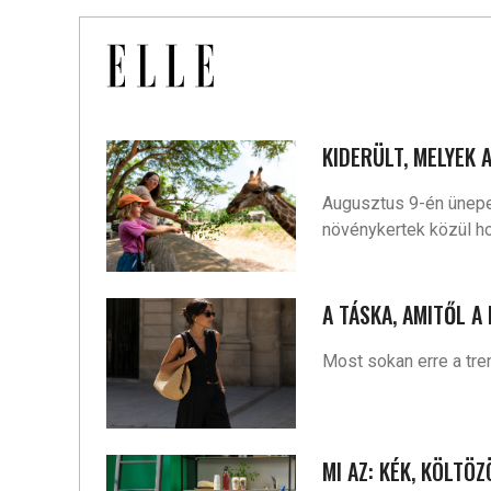
KIDERÜLT, MELYEK 
Augusztus 9-én ünepelj
növénykertek közül ho
A TÁSKA, AMITŐL A
Most sokan erre a tr
MI AZ: KÉK, KÖLTÖ