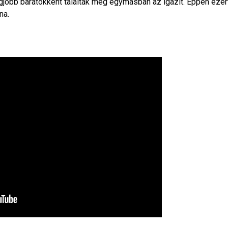
egjobb barátokként találták meg egymásban az igazit. Éppen ezér
na.