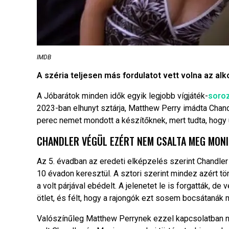
IMDB
A széria teljesen más fordulatot vett volna az al
A Jóbarátok minden idők egyik legjobb vígjáték-
soro
2023-ban elhunyt sztárja, Matthew Perry imádta Chandle
perec nemet mondott a készítőknek, mert tudta, hogy u
CHANDLER VÉGÜL EZÉRT NEM CSALTA MEG MON
Az 5. évadban az eredeti elképzelés szerint Chandler
10 évadon keresztül. A sztori szerint mindez azért tö
a volt párjával ebédelt. A jelenetet le is forgatták, d
ötlet, és félt, hogy a rajongók ezt sosem bocsátanák 
Valószínűleg Matthew Perrynek ezzel kapcsolatban na