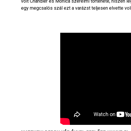
volt Chandler és Monica szerelmi története, hiszen l
egy megcsalós szál ezt a varázst teljesen elvette vol