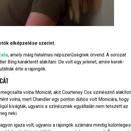
kotók elképzelése szerint.
zata
, amely máig hatalmas népszerűségnek örvend. A sorozat
r Bing karakterét alakítani. De volt egy jelenet, amire kerek-
tálnák érte a rajongók.
ICÁT
 megcsalta volna Monicát, akit Courteney Cox színésznő alakítot
rtént volna, mert Chandler egy ponton dühös volt Monicára, hogy
e végül kivágták, ugyanis a színésznek egyáltalán nem tetszett az
meg neki.
gyon igaza volt, ugyanis a rajongók számára mindig különleges