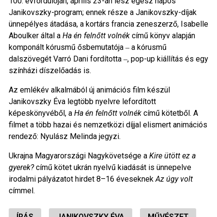
100. évfordulóján, április 23-án lesz egész napos
Janikovszky-program; ennek része a Janikovszky-díjak
ünnepélyes átadása, a kortárs francia zeneszerző, Isabelle
Aboulker által a
Ha én felnőtt volnék
című könyv alapján
komponált kórusmű ősbemutatója ‒ a kórusmű
dalszövegét Varró Dani fordította ‒, pop-up kiállítás és egy
színházi díszelőadás is.
Az emlékév alkalmából új animációs film készül
Janikovszky Éva legtöbb nyelvre lefordított
képeskönyvéből, a
Ha én felnőtt volnék
című kötetből. A
filmet a több hazai és nemzetközi díjjal elismert animációs
rendező: Nyulász Melinda jegyzi.
Ukrajna Magyarországi Nagykövetsége a
Kire ütött ez a
gyerek?
című kötet ukrán nyelvű kiadását is ünnepelve
irodalmi pályázatot hirdet 8–16 éveseknek
Az úgy volt
címmel.
ÍRÁS
JANIKOVSZKY ÉVA
MŰVÉSZET