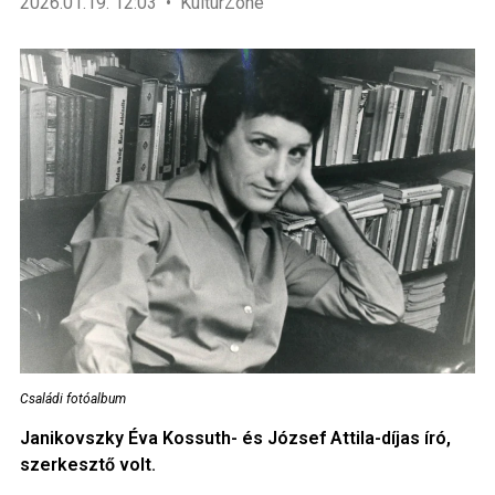
2026.01.19. 12:03
KultúrZone
Családi fotóalbum
Janikovszky Éva Kossuth- és József Attila-díjas író,
szerkesztő volt.