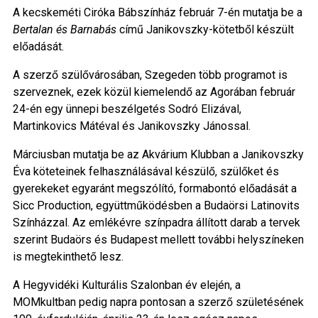
A kecskeméti Ciróka Bábszínház február 7-én mutatja be a
Bertalan és Barnabás
című Janikovszky-kötetből készült
előadását.
A szerző szülővárosában, Szegeden több programot is
szerveznek, ezek közül kiemelendő az Agorában február
24-én egy ünnepi beszélgetés Sodró Elizával,
Martinkovics Mátéval és Janikovszky Jánossal.
Márciusban mutatja be az Akvárium Klubban a Janikovszky
Éva köteteinek felhasználásával készülő, szülőket és
gyerekeket egyaránt megszólító, formabontó előadását a
Sicc Production, együttműködésben a Budaörsi Latinovits
Színházzal. Az emlékévre színpadra állított darab a tervek
szerint Budaörs és Budapest mellett további helyszíneken
is megtekinthető lesz.
A Hegyvidéki Kulturális Szalonban év elején, a
MOMkultban pedig napra pontosan a szerző születésének