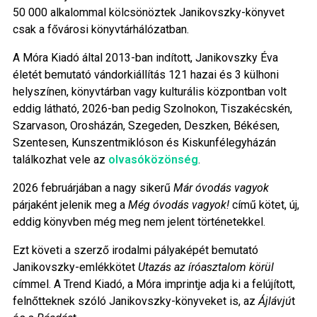
50 000 alkalommal kölcsönöztek Janikovszky-könyvet
csak a fővárosi könyvtárhálózatban.
A Móra Kiadó által 2013-ban indított, Janikovszky Éva
életét bemutató vándorkiállítás 121 hazai és 3 külhoni
helyszínen, könyvtárban vagy kulturális központban volt
eddig látható, 2026-ban pedig Szolnokon, Tiszakécskén,
Szarvason, Orosházán, Szegeden, Deszken, Békésen,
Szentesen, Kunszentmiklóson és Kiskunfélegyházán
találkozhat vele az
olvasóközönség
.
2026 februárjában a nagy sikerű
Már óvodás vagyok
párjaként jelenik meg a
Még óvodás vagyok!
című kötet, új,
eddig könyvben még meg nem jelent történetekkel.
Ezt követi a szerző irodalmi pályaképét bemutató
Janikovszky-emlékkötet
Utazás az íróasztalom körül
címmel. A Trend Kiadó, a Móra imprintje adja ki a felújított,
felnőtteknek szóló Janikovszky-könyveket is, az
Ájlávjú
t