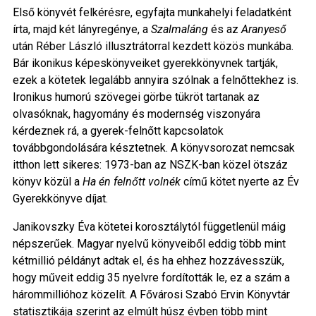
Első könyvét felkérésre, egyfajta munkahelyi feladatként
írta, majd két lányregénye, a
Szalmaláng
és az
Aranyeső
után Réber László illusztrátorral kezdett közös munkába.
Bár ikonikus képeskönyveiket gyerekkönyvnek tartják,
ezek a kötetek legalább annyira szólnak a felnőttekhez is.
Ironikus humorú szövegei görbe tükröt tartanak az
olvasóknak, hagyomány és modernség viszonyára
kérdeznek rá, a gyerek-felnőtt kapcsolatok
továbbgondolására késztetnek. A könyvsorozat nemcsak
itthon lett sikeres: 1973-ban az NSZK-ban közel ötszáz
könyv közül a
Ha én felnőtt volnék
című kötet nyerte az Év
Gyerekkönyve díjat.
Janikovszky Éva kötetei korosztálytól függetlenül máig
népszerűek. Magyar nyelvű könyveiből eddig több mint
kétmillió példányt adtak el, és ha ehhez hozzávesszük,
hogy műveit eddig 35 nyelvre fordították le, ez a szám a
hárommillióhoz közelít. A Fővárosi Szabó Ervin Könyvtár
statisztikája szerint az elmúlt húsz évben több mint