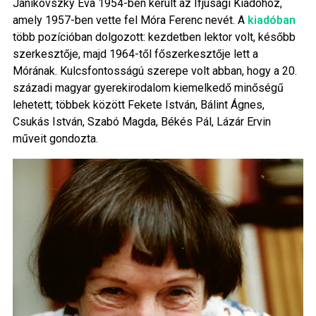
Janikovszky Éva 1954-ben került az Ifjúsági Kiadóhoz,
amely 1957-ben vette fel Móra Ferenc nevét. A
kiadóban
több pozícióban dolgozott: kezdetben lektor volt, később
szerkesztője, majd 1964-től főszerkesztője lett a
Mórának. Kulcsfontosságú szerepe volt abban, hogy a 20.
századi magyar gyerekirodalom kiemelkedő minőségű
lehetett; többek között Fekete István, Bálint Ágnes,
Csukás István, Szabó Magda, Békés Pál, Lázár Ervin
műveit gondozta.