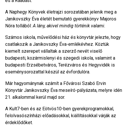
és a
Ráadás
t.
A Naphegy Könyvek életrajzi sorozatában jelenik meg a
Janikovszky Éva életét bemutató gyerekkönyv Majoros
Nóra tollából:
A lány, akivel mindig történik valami.
Számos iskola, művelődési ház és könyvtár jelezte, hogy
csatlakozik a Janikovszky Éva-emlékévhez. Köztük
kiemelt szerepet vállaltak a szerző nevét viselő
budapesti, kozármislenyi és szegedi iskola, valamint a
budapesti Erzsébetváros, Terézváros és Hegyvidék is
eseménysorozattal készül az évfordulóra.
Már hagyománynak számít a Fővárosi Szabó Ervin
Könyvtár Janikovszky Éva meseíró-pályázata, melyre idén
21. alkalommal kerül majd sor.
A Kult7-ben és az Eötvös10-ben gyerekprogramokkal,
felolvasószínházi előadásokkal, kiállításokkal várják az
érdeklődőket.