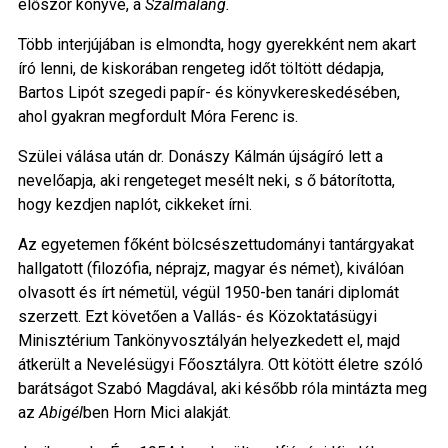
először könyve, a
Szalmaláng.
Több interjújában is elmondta, hogy gyerekként nem akart
író lenni, de kiskorában rengeteg időt töltött dédapja,
Bartos Lipót szegedi papír- és könyvkereskedésében,
ahol gyakran megfordult Móra Ferenc is.
Szülei válása után dr. Donászy Kálmán újságíró lett a
nevelőapja, aki rengeteget mesélt neki, s ő bátorította,
hogy kezdjen naplót, cikkeket írni.
Az egyetemen főként bölcsészettudományi tantárgyakat
hallgatott (filozófia, néprajz, magyar és német), kiválóan
olvasott és írt németül, végül 1950-ben tanári diplomát
szerzett. Ezt követően a Vallás- és Közoktatásügyi
Minisztérium Tankönyvosztályán helyezkedett el, majd
átkerült a Nevelésügyi Főosztályra. Ott kötött életre szóló
barátságot Szabó Magdával, aki később róla mintázta meg
az
Abigél
ben Horn Mici alakját.