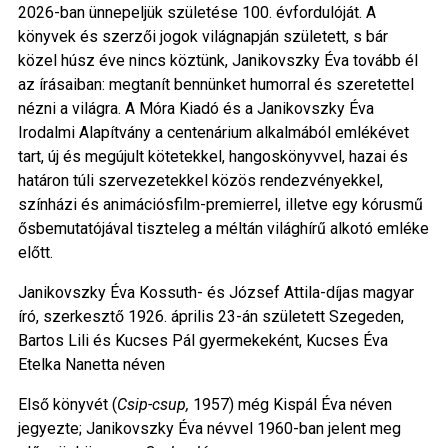
2026-ban ünnepeljük születése 100. évfordulóját. A
könyvek és szerzői jogok világnapján született, s bár
közel húsz éve nincs köztünk, Janikovszky Éva tovább él
az írásaiban: megtanít bennünket humorral és szeretettel
nézni a világra. A Móra Kiadó és a Janikovszky Éva
Irodalmi Alapítvány a centenárium alkalmából emlékévet
tart, új és megújult kötetekkel, hangoskönyvvel, hazai és
határon túli szervezetekkel közös rendezvényekkel,
színházi és animációsfilm-premierrel, illetve egy kórusmű
ősbemutatójával tiszteleg a méltán világhírű alkotó emléke
előtt.
Janikovszky Éva Kossuth- és József Attila-díjas magyar
író, szerkesztő 1926. április 23-án született Szegeden,
Bartos Lili és Kucses Pál gyermekeként, Kucses Éva
Etelka Nanetta néven
Első könyvét (
Csip-csup,
1957) még Kispál Éva néven
jegyezte; Janikovszky Éva névvel 1960-ban jelent meg