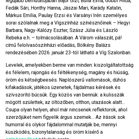
legújabb bemutatójában Bajor Gizi, Bulla Elma, Gobbi Hilda,
Fedák Sári, Honthy Hanna, Jászai Mari, Karády Katalin,
Márkus Emília, Paulay Erzsi és Varsányi Irén személyes
sorai szólalnak meg a Vígszínház színésznőinek – Hegyi
Barbara, Nagy-Kálózy Eszter, Szász Júlia és László
Rebeka e.h. – tolmácsolásában. A Várom válaszát, pá!
című felolvasószínházi előadás, Bölkény Balázs
rendezésében 2026. január 23-tól látható a Víg Szalonban.
Levelek, amelyekben benne van minden: kiszolgáltatottság
és félelem, rajongás és féltékenység, magány és hiúság,
öröm és kétségbeesés. Naplószerű vallomások, dühös
kifakadások, játékos üzenetek, fájdalmas kérések és
szívszorító búcsúk. Egy közös van bennük: a kulisszák
mögött születtek, az öltözőben, otthon, utazások alatt…
Csupa olyan helyen, ahol már nincsenek reflektorok, ahol
szerzőjüket nem figyelik árgus szemek… Az írások sok
humorral és olykor fájdalommal mutatják be, mennyi
küszködés, bizonytalanság és öröm kísérő a