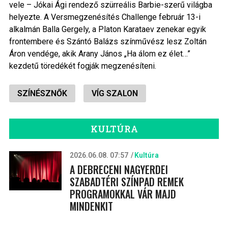
vele – Jókai Ági rendező szürreális Barbie-szerű világba
helyezte. A Versmegzenésítés Challenge február 13-i
alkalmán Balla Gergely, a Platon Karataev zenekar egyik
frontembere és Szántó Balázs színművész lesz Zoltán
Áron vendége, akik Arany János „Ha álom ez élet…”
kezdetű töredékét fogják megzenésíteni.
SZÍNÉSZNŐK
VÍG SZALON
KULTÚRA
2026.06.08. 07:57
Kultúra
A DEBRECENI NAGYERDEI
SZABADTÉRI SZÍNPAD REMEK
PROGRAMOKKAL VÁR MAJD
MINDENKIT