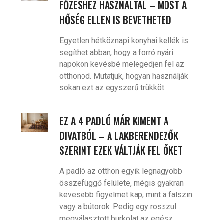
FŐZÉSHEZ HASZNÁLTÁL – MOST A
HŐSÉG ELLEN IS BEVETHETED
Egyetlen hétköznapi konyhai kellék is
segíthet abban, hogy a forró nyári
napokon kevésbé melegedjen fel az
otthonod. Mutatjuk, hogyan használják
sokan ezt az egyszerű trükköt.
EZ A 4 PADLÓ MÁR KIMENT A
DIVATBÓL – A LAKBERENDEZŐK
SZERINT EZEK VÁLTJÁK FEL ŐKET
A padló az otthon egyik legnagyobb
összefüggő felülete, mégis gyakran
kevesebb figyelmet kap, mint a falszín
vagy a bútorok. Pedig egy rosszul
megválasztott burkolat az egész