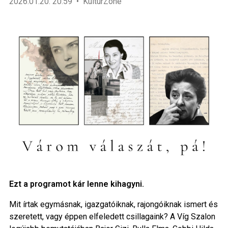
2026.01.20. 20:59
KultúrZone
Ezt a programot kár lenne kihagyni.
Mit írtak egymásnak, igazgatóiknak, rajongóiknak ismert és
szeretett, vagy éppen elfeledett csillagaink? A Víg Szalon