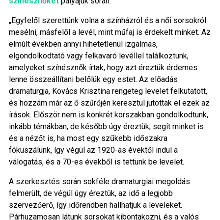
színésznőket
pályájuk során.
„Egyfelől szerettünk volna a színházról és a női sorsokról
mesélni, másfelől a levél, mint műfaj is érdekelt minket. Az
elmúlt években annyi hihetetlenül izgalmas,
elgondolkodtató vagy felkavaró levéllel találkoztunk,
amelyeket színésznők írtak, hogy azt éreztük érdemes
lenne összeállítani belőlük egy estet. Az előadás
dramaturgja, Kovács Krisztina rengeteg levelet felkutatott,
és hozzám már az ő szűrőjén keresztül jutottak el ezek az
írások. Először nem is konkrét korszakban gondolkodtunk,
inkább témákban, de később úgy éreztük, segít minket is
és a nézőt is, ha most egy szűkebb időszakra
fókuszálunk, így végül az 1920-as évektől indul a
válogatás, és a 70-es évekből is tettünk be levelet.
A szerkesztés során sokféle dramaturgiai megoldás
felmerült, de végül úgy éreztük, az idő a legjobb
szervezőerő, így időrendben hallhatjuk a leveleket.
Párhuzamosan látunk sorsokat kibontakozni, és a valós