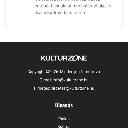
enteriőr hangulatát meghatározhatja, és
akár idejétmúlttá is teheti.
Copyright ©2026. Minden jog fenntartva.
E-mail:
info@kulturzone.hu
Hirdetés:
hirdetes@kulturzone.hu
Olvasás
Főoldal
Kultúra