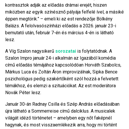
kontrasztok adják az előadás drámai erejét, hiszen
miközben az egyik színésznő pályája felfelé ível, a másiké
éppen megtörik.” – emeli ki az est rendezője Bölkény
Balázs. A felolvasószínházi előadás a 2026. január 23-i
bemutató után, február 7-én és március 4-én is látható
lesz.
A Víg Szalon nagysikerű
sorozatai
is folytatódnak. A
Szalon Impro január 24-i alkalmán az Igazából komédia
című előadás témájához kapcsolódóan Horváth Szabolcs,
Márkus Luca és Zoltán Áron improvizálnak, Sipka Bence
pszichológus pedig szakértőként szól hozzá a felvetett
témákhoz, és elemzi a szituációkat. Az est moderátora
Novák Péter lesz.
Január 30-án Radnay Csilla és Szép András előadásában
újra látható a Sommerreise című dalciklus. A musicalek
világát idéző történetet – amelyben egy nőt faképnél
hagynak, és most visszaemlékezik arra, hogy mi történt