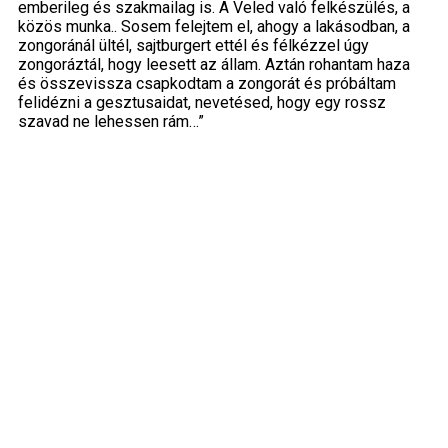
emberileg és szakmailag is. A Veled való felkészülés, a
közös munka.. Sosem felejtem el, ahogy a lakásodban, a
zongoránál ültél, sajtburgert ettél és félkézzel úgy
zongoráztál, hogy leesett az állam. Aztán rohantam haza
és összevissza csapkodtam a zongorát és próbáltam
felidézni a gesztusaidat, nevetésed, hogy egy rossz
szavad ne lehessen rám…”