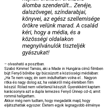
álomba szenderült… Zenéje,
dalszövegei, színdarabjai,
könyvei, az egész szellemisége
örökre velünk marad. A család
kéri, hogy a média, és a
közösségi oldalakon
megnyilvánulók tiszteljék
gyászukat!
– olvasható a posztban.
Szabó Kimmel Tamás, aki a Made in Hungária című filmben
bújt Fenyő bőrébe így búcsúzott a közösségi médiában:
„Ha Te nem vagy, én sem indulhattam volna el… Nagyon
ritka és nagy dolog az, ha valakiről még életében film
készül. Rólad nem véletlenül készült. Gyerekként kaptam
karácsonyra azt a dupla lemezes Fenyő Ünnep cd-d, amit
rommá hallgattam..
Akkor még nem tudtam, hogy megadatik majd, hogy
eljátszhatlak egyszer. Életem egyik legnagyobb élménye