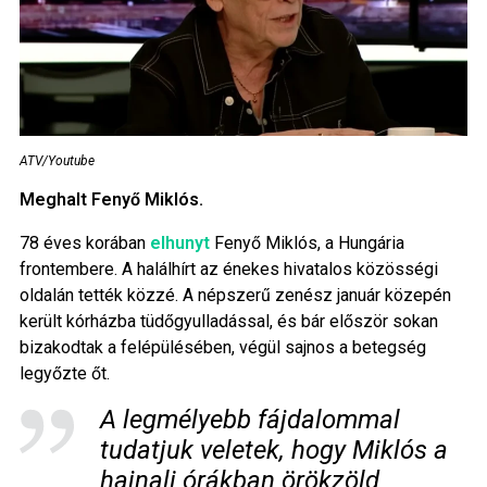
ATV/Youtube
Meghalt Fenyő Miklós.
78 éves korában
elhunyt
Fenyő Miklós, a Hungária
frontembere. A halálhírt az énekes hivatalos közösségi
oldalán tették közzé. A népszerű zenész január közepén
került kórházba tüdőgyulladással, és bár először sokan
bizakodtak a felépülésében, végül sajnos a betegség
legyőzte őt.
A legmélyebb fájdalommal
tudatjuk veletek, hogy Miklós a
hajnali órákban örökzöld