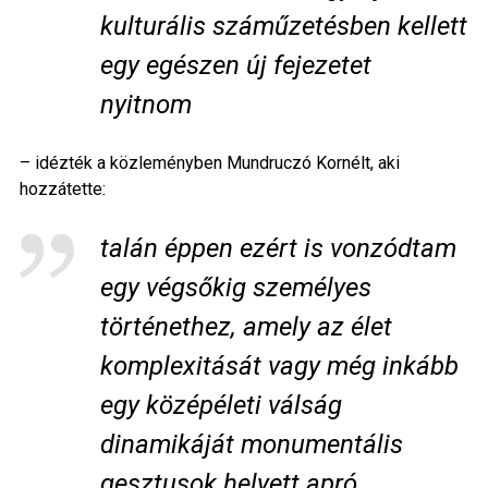
kulturális száműzetésben kellett
egy egészen új fejezetet
nyitnom
– idézték a közleményben Mundruczó Kornélt, aki
hozzátette:
talán éppen ezért is vonzódtam
egy végsőkig személyes
történethez, amely az élet
komplexitását vagy még inkább
egy középéleti válság
dinamikáját monumentális
gesztusok helyett apró