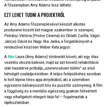
A főszerepben Amy Adams lesz látható.
EZT LEHET TUDNI A PROJEKTRŐL
Az Amy Adams főszereplésével készült alkotás
producerei között két magyar szakember is szerepel,
Petrányi Viktória (Proton Cinema) és Oblath Zsófia. Vágói
Jancsó Dávid és Nagy Ilka Janka, a forgatókönyvét a
rendezővel közösen Wéber Kata jegyzi.
A
film
Laura (Amy Adams) történetét követi, aki egy ittas
vezetés okozta baleset, majd az azt követő rehabilitáció
után hazatérve próbálja „szerencsésen túlélni” az első
hétvégét családja körében. A teljes felépüléshez azonban
ki kell lépnie híres apja árnyékából, aki a szemében
egyszerre bálványozott hős és pusztító szörnyeteg. A film
a függőség és a mentális egészség gyakran félreértett
vagy elhallgatott rétegeit tárja fel – fogalmaztak a
tájékoztatóban.