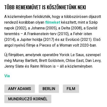
TÖBB REMEKMŰVET IS KÖSZÖNHETÜNK NEKI
A közleményben felidézték, hogy a többszörösen díjazott
rendező korábban olyan
filmeket
készített, mint a Szép
napok (2002), a Johanna (2005), a Delta (2008), a Szelíd
teremtés – A Frankenstein-terv (2010), a Fehér isten
(2014), a Jupiter holdja (2017) és az Evolúció (2021). Első
angol nyelvű filmje a Pieces of a Woman volt 2020-ban.
Új filmjében, amelynek operatőre Yorick Le Saux, szerepel
még Murray Bartlett, Brett Goldstein, Chloe East, Dan Levy,
Jenny Slate és Rainn Wilson is – áll a közleményben.
Via
AMY ADAMS
BERLIN
FILM
MUNDRUCZÓ KORNÉL