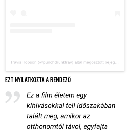
Travis Hopson (@punchdrunktrav) által megosztott bejegyzés
EZT NYILATKOZTA A RENDEZŐ
Ez a film életem egy
kihívásokkal teli időszakában
talált meg, amikor az
otthonomtól távol, egyfajta