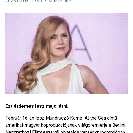
2026.02.03. 19:49
KultúrZone
Ezt érdemes lesz majd látni.
Február 16-án lesz Mundruczó Kornél At the Sea című
amerikai-magyar koprodukciójának világpremierje a Berlini
Nemzetközi Filmfesztivál hivatalos versenyprogramjában.