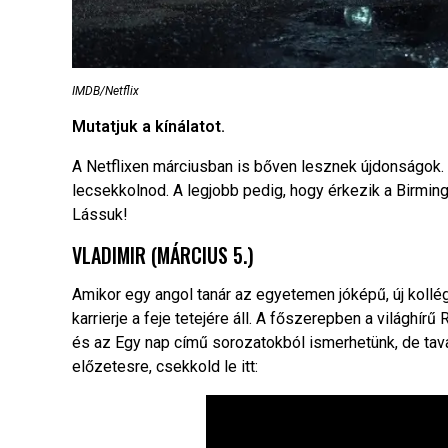
IMDB/Netflix
Mutatjuk a kínálatot.
A Netflixen márciusban is bőven lesznek újdonságok.
lecsekkolnod. A legjobb pedig, hogy érkezik a Birming
Lássuk!
VLADIMIR (MÁRCIUS 5.)
Amikor egy angol tanár az egyetemen jóképű, új kollé
karrierje a feje tetejére áll. A főszerepben a világhír
és az Egy nap című sorozatokból ismerhetünk, de tava
előzetesre, csekkold le itt: