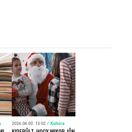
a
2026.06.03. 15:02
Kultúra
MI
KIDERÜLT, HOGY MIKOR JÖN