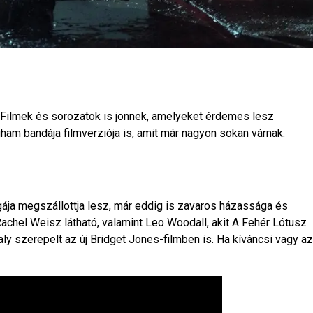
 Filmek és sorozatok is jönnek, amelyeket érdemes lesz
ham bandája filmverziója is, amit már nagyon sokan várnak.
gája megszállottja lesz, már eddig is zavaros házassága és
ű Rachel Weisz látható, valamint Leo Woodall, akit A Fehér Lótusz
ly szerepelt az új Bridget Jones-filmben is. Ha kíváncsi vagy az