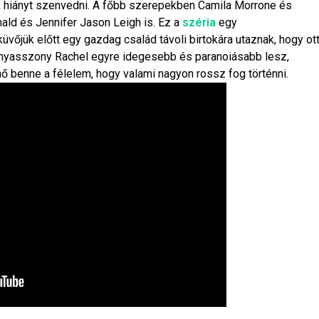
 hiányt szenvedni. A főbb szerepekben Camila Morrone és
ld és Jennifer Jason Leigh is. Ez a
széria
egy
üvőjük előtt egy gazdag család távoli birtokára utaznak, hogy ot
menyasszony Rachel egyre idegesebb és paranoiásabb lesz,
ő benne a félelem, hogy valami nagyon rossz fog történni.