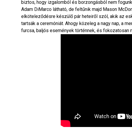
biztos, hogy izgalomból és borzongásból nem fogunk
Adam DiMarco látható, de feltűnik majd Mason McDona
elköteleződésre készülő pár heteiről szól, akik az esk
tartsák a ceremóniát. Ahogy közeleg a nagy nap, a 
furcsa, baljós események történnek, és fokozatosan n