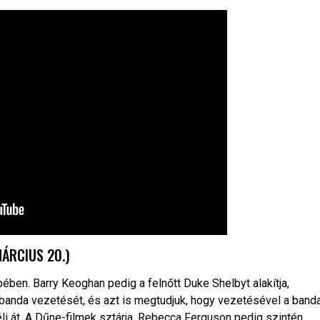
ÁRCIUS 20.)
ben. Barry Keoghan pedig a felnőtt Duke Shelbyt alakítja,
s banda vezetését, és azt is megtudjuk, hogy vezetésével a band
t éli át. A Dűne-filmek sztárja, Rebecca Ferguson pedig szintén