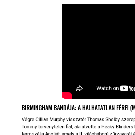
BIRMINGHAM BANDÁJA: A HALHATATLAN FÉRFI (M
Végre Cillian Murphy visszatér Thomas Shelby szerepé
Tommy törvénytelen fiát, aki átvette a Peaky Blinder
terrorizálja Angliát, amely a II. világháború zűrzavará