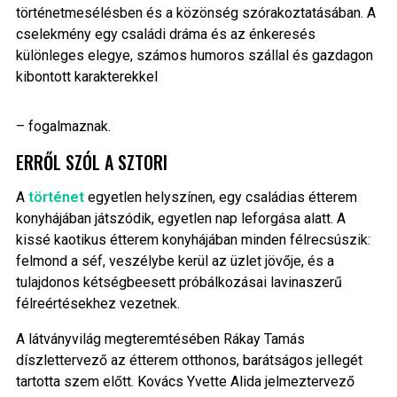
történetmesélésben és a közönség szórakoztatásában. A
cselekmény egy családi dráma és az énkeresés
különleges elegye, számos humoros szállal és gazdagon
kibontott karakterekkel
– fogalmaznak.
ERRŐL SZÓL A SZTORI
A
történet
egyetlen helyszínen, egy családias étterem
konyhájában játszódik, egyetlen nap leforgása alatt. A
kissé kaotikus étterem konyhájában minden félrecsúszik:
felmond a séf, veszélybe kerül az üzlet jövője, és a
tulajdonos kétségbeesett próbálkozásai lavinaszerű
félreértésekhez vezetnek.
A látványvilág megteremtésében Rákay Tamás
díszlettervező az étterem otthonos, barátságos jellegét
tartotta szem előtt. Kovács Yvette Alida jelmeztervező