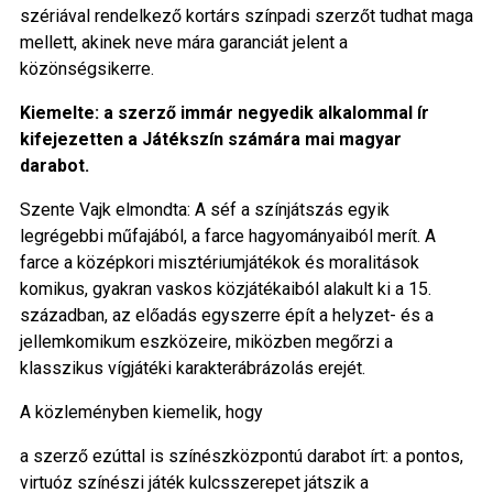
szériával rendelkező kortárs színpadi szerzőt tudhat maga
mellett, akinek neve mára garanciát jelent a
közönségsikerre.
Kiemelte: a szerző immár negyedik alkalommal ír
kifejezetten a Játékszín számára mai magyar
darabot.
Szente Vajk elmondta: A séf a színjátszás egyik
legrégebbi műfajából, a farce hagyományaiból merít. A
farce a középkori misztériumjátékok és moralitások
komikus, gyakran vaskos közjátékaiból alakult ki a 15.
században, az előadás egyszerre épít a helyzet- és a
jellemkomikum eszközeire, miközben megőrzi a
klasszikus vígjátéki karakterábrázolás erejét.
A közleményben kiemelik, hogy
a szerző ezúttal is színészközpontú darabot írt: a pontos,
virtuóz színészi játék kulcsszerepet játszik a