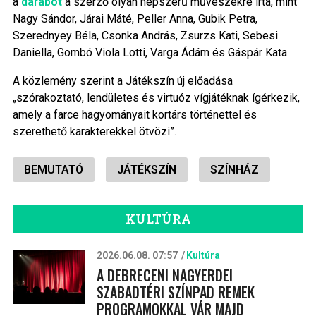
a
darabot
a szerző olyan népszerű művészekre írta, mint
Nagy Sándor, Járai Máté, Peller Anna, Gubik Petra,
Szerednyey Béla, Csonka András, Zsurzs Kati, Sebesi
Daniella, Gombó Viola Lotti, Varga Ádám és Gáspár Kata.
A közlemény szerint a Játékszín új előadása
„szórakoztató, lendületes és virtuóz vígjátéknak ígérkezik,
amely a farce hagyományait kortárs történettel és
szerethető karakterekkel ötvözi”.
BEMUTATÓ
JÁTÉKSZÍN
SZÍNHÁZ
KULTÚRA
2026.06.08. 07:57
Kultúra
A DEBRECENI NAGYERDEI
SZABADTÉRI SZÍNPAD REMEK
PROGRAMOKKAL VÁR MAJD