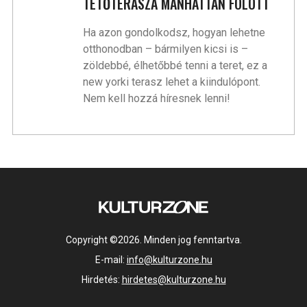
TETŐTERASZA MANHATTAN FÖLÖTT
Ha azon gondolkodsz, hogyan lehetne
otthonodban – bármilyen kicsi is –
zöldebbé, élhetőbbé tenni a teret, ez a
new yorki terasz lehet a kiindulópont.
Nem kell hozzá híresnek lenni!
Copyright ©2026. Minden jog fenntartva.
E-mail:
info@kulturzone.hu
Hirdetés:
hirdetes@kulturzone.hu