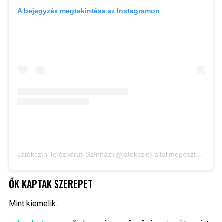
A bejegyzés megtekintése az Instagramon
Játékszín Terézkörúti Színház (@jatekszin) által megosztott bejegyzés
ŐK KAPTAK SZEREPET
Mint kiemelik,