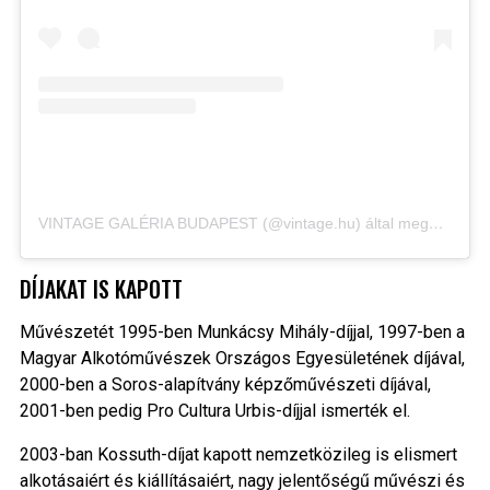
VINTAGE GALÉRIA BUDAPEST (@vintage.hu) által megosztott bejegyzés
DÍJAKAT IS KAPOTT
Művészetét 1995-ben Munkácsy Mihály-díjjal, 1997-ben a
Magyar Alkotóművészek Országos Egyesületének díjával,
2000-ben a Soros-alapítvány képzőművészeti díjával,
2001-ben pedig Pro Cultura Urbis-díjjal ismerték el.
2003-ban Kossuth-díjat kapott nemzetközileg is elismert
alkotásaiért és kiállításaiért, nagy jelentőségű művészi és