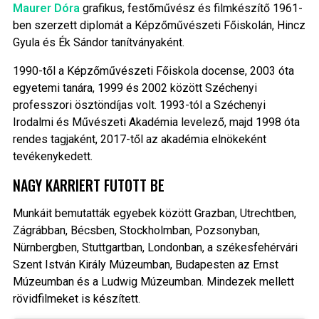
Maurer Dóra
grafikus, festőművész és filmkészítő 1961-
ben szerzett diplomát a Képzőművészeti Főiskolán, Hincz
Gyula és Ék Sándor tanítványaként.
1990-től a Képzőművészeti Főiskola docense, 2003 óta
egyetemi tanára, 1999 és 2002 között Széchenyi
professzori ösztöndíjas volt. 1993-tól a Széchenyi
Irodalmi és Művészeti Akadémia levelező, majd 1998 óta
rendes tagjaként, 2017-től az akadémia elnökeként
tevékenykedett.
NAGY KARRIERT FUTOTT BE
Munkáit bemutatták egyebek között Grazban, Utrechtben,
Zágrábban, Bécsben, Stockholmban, Pozsonyban,
Nürnbergben, Stuttgartban, Londonban, a székesfehérvári
Szent István Király Múzeumban, Budapesten az Ernst
Múzeumban és a Ludwig Múzeumban. Mindezek mellett
rövidfilmeket is készített.