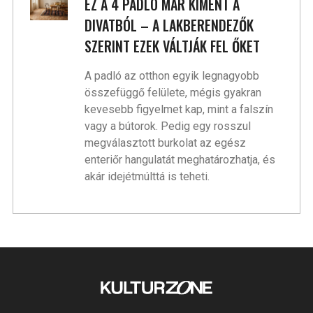
EZ A 4 PADLÓ MÁR KIMENT A
DIVATBÓL – A LAKBERENDEZŐK
SZERINT EZEK VÁLTJÁK FEL ŐKET
A padló az otthon egyik legnagyobb
összefüggő felülete, mégis gyakran
kevesebb figyelmet kap, mint a falszín
vagy a bútorok. Pedig egy rosszul
megválasztott burkolat az egész
enteriőr hangulatát meghatározhatja, és
akár idejétmúlttá is teheti.