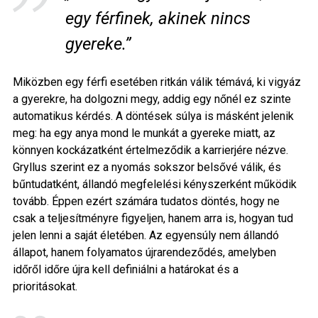
egy férfinek, akinek nincs
gyereke.”
Miközben egy férfi esetében ritkán válik témává, ki vigyáz
a gyerekre, ha dolgozni megy, addig egy nőnél ez szinte
automatikus kérdés. A döntések súlya is másként jelenik
meg: ha egy anya mond le munkát a gyereke miatt, az
könnyen kockázatként értelmeződik a karrierjére nézve.
Gryllus szerint ez a nyomás sokszor belsővé válik, és
bűntudatként, állandó megfelelési kényszerként működik
tovább. Éppen ezért számára tudatos döntés, hogy ne
csak a teljesítményre figyeljen, hanem arra is, hogyan tud
jelen lenni a saját életében. Az egyensúly nem állandó
állapot, hanem folyamatos újrarendeződés, amelyben
időről időre újra kell definiálni a határokat és a
prioritásokat.