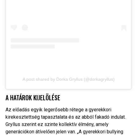
A post shared by Dorka Gryllus (@dorkagryllus)
A HATÁROK KIJELÖLÉSE
Az előadás egyik legerősebb rétege a gyerekkori
kirekesztettség tapasztalata és az abból fakadó indulat.
Gryllus szerint ez szinte kollektív élmény, amely
generációkon átívelően jelen van. „A gyerekkori bullying