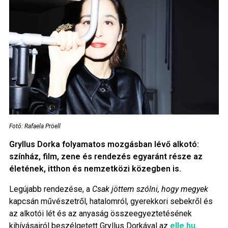
Fotó: Rafaela Pröell
Gryllus Dorka folyamatos mozgásban lévő alkotó:
színház, film, zene és rendezés egyaránt része az
életének, itthon és nemzetközi közegben is.
Legújabb rendezése, a
Csak jöttem szólni, hogy megyek
kapcsán művészetről, hatalomról, gyerekkori sebekről és
az alkotói lét és az anyaság összeegyeztetésének
kihívásairól beszélgetett Gryllus Dorkával az
elle.hu.