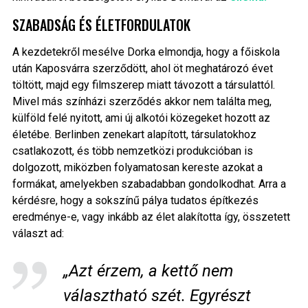
SZABADSÁG ÉS ÉLETFORDULATOK
A kezdetekről mesélve Dorka elmondja, hogy a főiskola
után Kaposvárra szerződött, ahol öt meghatározó évet
töltött, majd egy filmszerep miatt távozott a társulattól.
Mivel más színházi szerződés akkor nem találta meg,
külföld felé nyitott, ami új alkotói közegeket hozott az
életébe. Berlinben zenekart alapított, társulatokhoz
csatlakozott, és több nemzetközi produkcióban is
dolgozott, miközben folyamatosan kereste azokat a
formákat, amelyekben szabadabban gondolkodhat. Arra a
kérdésre, hogy a sokszínű pálya tudatos építkezés
eredménye-e, vagy inkább az élet alakította így, összetett
választ ad:
„Azt érzem, a kettő nem
választható szét. Egyrészt