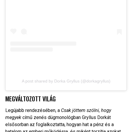
A post shared by Dorka Gryllus (@dorkagryllus)
MEGVÁLTOZOTT VILÁG
Legújabb rendezésében, a
Csak jöttem szólni, hogy
megyek
című zenés dügmonológban Gryllus Dorkát
elsősorban az foglalkoztatta, hogyan hat a pénz és a
hatalom az emberi működésre, és miként torzítja azokat