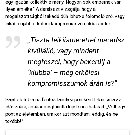
egy igazán kollektív élmény. Nagyon sok embernek van
ilyen emléke.” A darab azt vizsgálja, hogy a
megalázottságból fakadó düh lehet-e felemelő erő, vagy
inkább újabb erkölcsi kompromisszumokba sodor.
„Tiszta lelkiismerettel maradsz
kívülálló, vagy mindent
megteszel, hogy bekerülj a
‘klubba’ – még erkölcsi
kompromisszumok árán is?”
Saját életében is fontos tanulási pontként tekint arra az
időszakra, amikor megtanulta kijelölni a határait. „Volt egy
pont az életemben, amikor azt mondtam: eddig, és ne
tovább!”