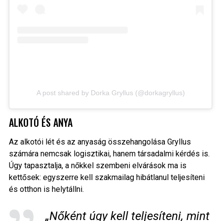
A post shared by Dorka Gryllus (@dorkagryllus)
ALKOTÓ ÉS ANYA
Az alkotói lét és az anyaság összehangolása Gryllus
számára nemcsak logisztikai, hanem társadalmi kérdés is.
Úgy tapasztalja, a nőkkel szembeni elvárások ma is
kettősek: egyszerre kell szakmailag hibátlanul teljesíteni
és otthon is helytállni.
„Nőként úgy kell teljesíteni, mint