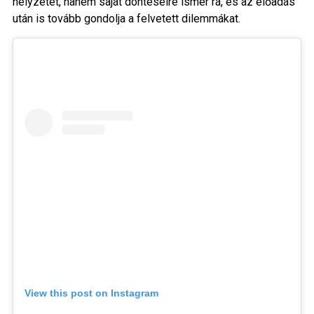
helyzetet, hanem saját döntéseire ismer rá, és az előadás
után is tovább gondolja a felvetett dilemmákat.
View this post on Instagram