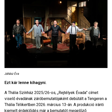
Juhász Éva
Ezt kár lenne kihagyni.
A Thália Színház 2025/26-os, „Rejtélyek Évada” címet
viselő évadának záróbemutatójaként debütált a Tengeren a
Thália Télikertben 2026. március 13-án. A produkció iránti
kiemelt érdeklődés már a bemutatót megelőző