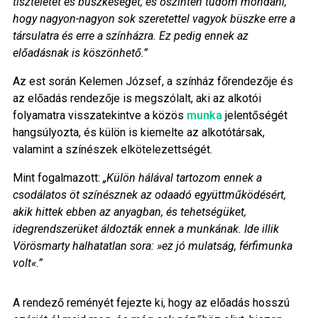
tiszteletet és büszkeséget, és őszintén tudom mondani,
hogy nagyon-nagyon sok szeretettel vagyok büszke erre a
társulatra és erre a színházra. Ez pedig ennek az
előadásnak is köszönhető.”
Az est során Kelemen József, a színház főrendezője és
az előadás rendezője is megszólalt, aki az alkotói
folyamatra visszatekintve a közös
munka
jelentőségét
hangsúlyozta, és külön is kiemelte az alkotótársak,
valamint a színészek elkötelezettségét.
Mint fogalmazott:
„Külön hálával tartozom ennek a
csodálatos öt színésznek az odaadó együttműködésért,
akik hittek ebben az anyagban, és tehetségüket,
idegrendszerüket áldozták ennek a munkának. Ide illik
Vörösmarty halhatatlan sora: »ez jó mulatság, férfimunka
volt«.”
A rendező reményét fejezte ki, hogy az előadás hosszú