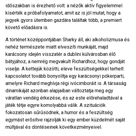
időszakban is érezhető volt: a nézők aktív figyelemmel
kísérték a próbafolyamatot, amit az is jól mutat, hogy a
jegyek gyors ütemben gazdára találtak több, a premiert
követő előadásra is.
A történet középpontjában Sharky áll, aki alkoholizmusa és
nehéz természete miatt elveszíti munkáját, majd
karácsony idején visszatér a dublini külvárosban élő
bátyjához, a nemrég megvakult Richardhoz, hogy gondját
viselje. A kettejük közötti, eleve feszültségekkel terhelt
kapcsolatot tovább bonyolítja egy karácsonyi pókerparti,
amelyre Richard meghívja régi ivócimboráit is. A társaság
dinamikáját azonban alapjaiban változtatja meg egy
váratlan vendég érkezése, és az este előrehaladtával a
játék tétje egyre komolyabbá válik. A szituációk
fokozatosan sűrűsödnek, a humor és a feszültség
egymást erősítve rajzolják ki egy ember küzdelmét saját
múltjával és döntéseinek következményeivel.