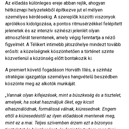
Az előadás különleges ereje abban rejlik, ahogyan
hétköznapi helyzetekből építkezve jut el mélyen
személyes kérdésekig. A szereplők közötti viszonyok
aprólékos kidolgozása, a pontos ritmusérzékkel felépített
jelenetek és az intenzív színészi jelenlét olyan
atmoszférát teremtenek, amely végig fenntartja a néző
figyelmét. A Télikert intimebb játszóhelye mindezt tovább
erősíti: a közelségnek köszönhetően a történet szinte
közvetlenül a közönség előtt bontakozik ki.
A premiert követő fogadáson Horváth Illés, a színház
stratégiai igazgatója személyes hangvételű beszédben
köszönte meg az alkotók munkáját.
„Vannak olyan kifejezések, mint a büszkeség és a tisztelet,
amelyek, ha sokat használjuk őket, egy kicsit
elhasználódnak, formálissá válnak, kiüresednek. Engem
ettől a kiüresedéstől az ilyen előadások mentenek meg,
mint ez a mai. Teljes szívemben érzem ezt a bizonyos