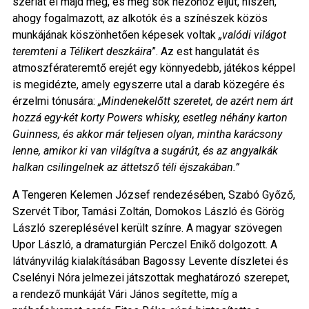
szériát él majd meg, és még sok nézőhöz eljut, hiszen,
ahogy fogalmazott, az alkotók és a színészek közös
munkájának köszönhetően képesek voltak
„valódi világot
teremteni a Télikert deszkáira
”. Az est hangulatát és
atmoszférateremtő erejét egy könnyedebb, játékos képpel
is megidézte, amely egyszerre utal a darab közegére és
érzelmi tónusára:
„Mindenekelőtt szeretet, de azért nem árt
hozzá egy-két korty Powers whisky, esetleg néhány karton
Guinness, és akkor már teljesen olyan, mintha karácsony
lenne, amikor ki van világítva a sugárút, és az angyalkák
halkan csilingelnek az áttetsző téli éjszakában.”
A Tengeren Kelemen József rendezésében, Szabó Győző,
Szervét Tibor, Tamási Zoltán, Domokos László és Görög
László szereplésével került színre. A magyar szövegen
Upor László, a dramaturgián Perczel Enikő dolgozott. A
látványvilág kialakításában Bagossy Levente díszletei és
Cselényi Nóra jelmezei játszottak meghatározó szerepet,
a rendező munkáját Vári János segítette, míg a