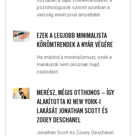
tisztában a saját viselkedésükkel, a
pszichológusok szerint azonban a
valóság ennél jóval árnyaltabb.
EZEK A LEGJOBB MINIMALISTA
KÖRÖMTRENDEK A NYÁR VÉGÉRE
Ha imádod a minimalizmust, ezek a
manikűrök nem okoznak majd
csalódást.
MERÉSZ, MÉGIS OTTHONOS – ÍGY
ALAKÍTOTTA KI NEW YORK-I
LAKÁSÁT JONATHAN SCOTT ÉS
ZOOEY DESCHANEL
Jonathan Scott és Zooey Deschanel