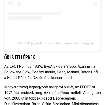
EFOTT 2026 (@efott_official) által megosztott bejegyzés
ŐK IS FELLÉPNEK
Az EFOTT-on idén BSW, ByeAlex és a Slepp, Azahriah, a
Follow the Flow, Pogány Induló, Desh, Manuel, Beton.Hofi,
a Halott Pénz és Dzsúdló is koncertet ad.
Magyarország legnagyobb hallgatói buliját, az EFOTT-ot
1976 óta rendezik meg. Az első a Pécs melletti Abaligeten
volt, 2000 után többek között Debrecenben,
Dunaújvárosban, Baján, Orfűn, Szolnokon, Miskolctapolcán