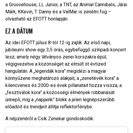
a Groovehouse, LL Junior, a TNT, az Animal Cannibals, Járai
Márk, KKevin, T. Danny és a ValMar is zenélni fog –
olvasható az EFOTT honlapján.
EZ A DÁTUM
Az idei EFOTT július 8-tól 12-ig zajlik. Az első napi,
jubileumi show egy 3,5 órás, egybefüggő színpadi koncert
lesz, amely négy látványos zenei korszakra épül,
végigvezetve a közönséget az elmúlt öt évtized
hangulatán. A „legendák kora” megidézi a magyar
könnyűzene meghatározó alakjait, a „zenetévék kora” a
kilencvenes és 2000-es évek pillanatait hozza vissza, a
„fesztiválok kora” a közösségi élmények robbanását
ünnepli, míg a „napjaink” blokk a jelen legnépszerűbb
előadóit és trendjeit állítja reflektorfénybe.
A népzenéről a Csík Zenekar gondoskodik.