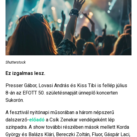
Shutterstock
Ez izgalmas lesz.
Presser Gábor, Lovasi András és Kiss Tibi is fellép július
8-án az EFOTT 50. születésnapját ünneplő koncerten
Sukorón.
A fesztivál nyitónapi műsorában a három népszerű
dalszerző-
előadó
a Csík Zenekar vendégeként lép
színpadra. A show további részében mások mellett Korda
György és Balázs Klári, Bereczki Zoltán, Fluor, Gáspár Laci,