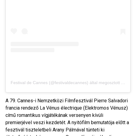
Festival de Cannes (@festivaldecannes) által megosztott bejegyzés
A 79. Cannes-i Nemzetközi Filmfesztivál Pierre Salvadori
francia rendező La Vénus électrique (Elektromos Vénusz)
című romantikus vígjátékának versenyen kívüli
premierjével veszi kezdetét. A nyitófilm bemutatója előtt a
fesztivál tiszteletbeli Arany Pálmával tünteti ki