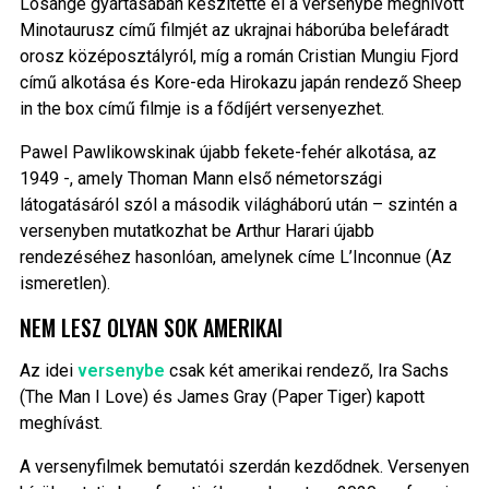
Losange gyártásában készítette el a versenybe meghívott
Minotaurusz című filmjét az ukrajnai háborúba belefáradt
orosz középosztályról, míg a román Cristian Mungiu Fjord
című alkotása és Kore-eda Hirokazu japán rendező Sheep
in the box című filmje is a fődíjért versenyezhet.
Pawel Pawlikowskinak újabb fekete-fehér alkotása, az
1949 -, amely Thoman Mann első németországi
látogatásáról szól a második világháború után – szintén a
versenyben mutatkozhat be Arthur Harari újabb
rendezéséhez hasonlóan, amelynek címe L’Inconnue (Az
ismeretlen).
NEM LESZ OLYAN SOK AMERIKAI
Az idei
versenybe
csak két amerikai rendező, Ira Sachs
(The Man I Love) és James Gray (Paper Tiger) kapott
meghívást.
A versenyfilmek bemutatói szerdán kezdődnek. Versenyen