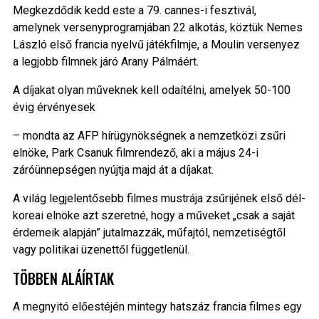
Megkezdődik kedd este a 79. cannes-i fesztivál,
amelynek versenyprogramjában 22 alkotás, köztük Nemes
László első francia nyelvű játékfilmje, a Moulin versenyez
a legjobb filmnek járó Arany Pálmáért.
A díjakat olyan műveknek kell odaítélni, amelyek 50-100
évig érvényesek
– mondta az AFP hírügynökségnek a nemzetközi zsűri
elnöke, Park Csanuk filmrendező, aki a május 24-i
záróünnepségen nyújtja majd át a díjakat.
A világ legjelentősebb filmes mustrája zsűrijének első dél-
koreai elnöke azt szeretné, hogy a műveket „csak a saját
érdemeik alapján” jutalmazzák, műfajtól, nemzetiségtől
vagy politikai üzenettől függetlenül.
TÖBBEN ALÁÍRTAK
A megnyitó előestéjén mintegy hatszáz francia filmes egy