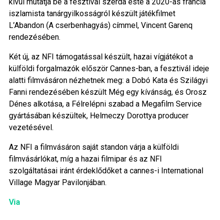
kívül mutatja be a fesztivál szerda este a 2020-as francia
iszlamista tanárgyilkosságról készült játékfilmet
L’Abandon (A cserbenhagyás) címmel, Vincent Garenq
rendezésében.
Két új, az NFI támogatással készült, hazai vígjátékot a
külföldi forgalmazók először Cannes-ban, a fesztivál ideje
alatti filmvásáron nézhetnek meg: a Dobó Kata és Szilágyi
Fanni rendezésében készült Még egy kívánság, és Orosz
Dénes alkotása, a Félrelépni szabad a Megafilm Service
gyártásában készültek, Helmeczy Dorottya producer
vezetésével.
Az NFI a filmvásáron saját standon várja a külföldi
filmvásárlókat, míg a hazai filmipar és az NFI
szolgáltatásai iránt érdeklődőket a cannes-i International
Village Magyar Pavilonjában.
Via