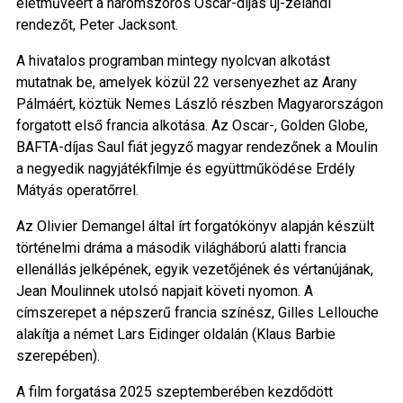
életművéért a háromszoros Oscar-díjas új-zélandi
rendezőt, Peter Jacksont.
A hivatalos programban mintegy nyolcvan alkotást
mutatnak be, amelyek közül 22 versenyezhet az Arany
Pálmáért, köztük Nemes László részben Magyarországon
forgatott első francia alkotása. Az Oscar-, Golden Globe,
BAFTA-díjas Saul fiát jegyző magyar rendezőnek a Moulin
a negyedik nagyjátékfilmje és együttműködése Erdély
Mátyás operatőrrel.
Az Olivier Demangel által írt forgatókönyv alapján készült
történelmi dráma a második világháború alatti francia
ellenállás jelképének, egyik vezetőjének és vértanújának,
Jean Moulinnek utolsó napjait követi nyomon. A
címszerepet a népszerű francia színész, Gilles Lellouche
alakítja a német Lars Eidinger oldalán (Klaus Barbie
szerepében).
A film forgatása 2025 szeptemberében kezdődött