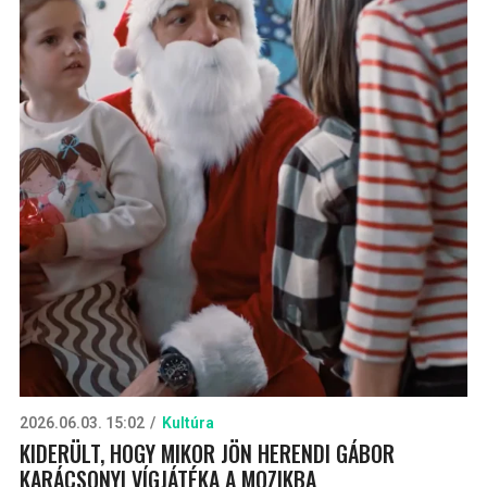
2026.06.03. 15:02
Kultúra
KIDERÜLT, HOGY MIKOR JÖN HERENDI GÁBOR
KARÁCSONYI VÍGJÁTÉKA A MOZIKBA