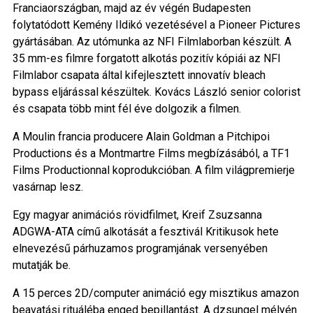
Franciaországban, majd az év végén Budapesten
folytatódott Kemény Ildikó vezetésével a Pioneer Pictures
gyártásában. Az utómunka az NFI Filmlaborban készült. A
35 mm-es filmre forgatott alkotás pozitív kópiái az NFI
Filmlabor csapata által kifejlesztett innovatív bleach
bypass eljárással készültek. Kovács László senior colorist
és csapata több mint fél éve dolgozik a filmen.
A Moulin francia producere Alain Goldman a Pitchipoi
Productions és a Montmartre Films megbízásából, a TF1
Films Productionnal koprodukcióban. A film világpremierje
vasárnap lesz.
Egy magyar animációs rövidfilmet, Kreif Zsuzsanna
ADGWA-ATA című alkotását a fesztivál Kritikusok hete
elnevezésű párhuzamos programjának versenyében
mutatják be.
A 15 perces 2D/computer animáció egy misztikus amazon
beavatási rituáléba enged bepillantást. A dzsungel mélyén