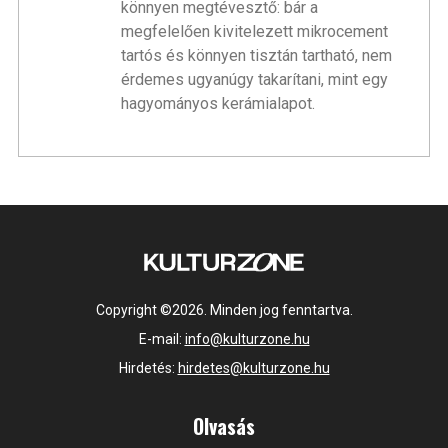
könnyen megtévesztő: bár a
megfelelően kivitelezett mikrocement
tartós és könnyen tisztán tartható, nem
érdemes ugyanúgy takarítani, mint egy
hagyományos kerámialapot.
Copyright ©2026. Minden jog fenntartva.
E-mail:
info@kulturzone.hu
Hirdetés:
hirdetes@kulturzone.hu
Olvasás