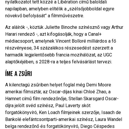
nyilatkozatot tett közzé a Libération című baloldali
napilapban, amelyben elítélik a „szélsőjobboldal egyre
növekvő befolyását” a filmművészetre.
Az aláírók -, köztük Juliette Binoche színésznő vagy Arthur
Harari rendező -, azt kifogásolják, hogy a Canal+
médiacsoport, amelynek Vincent Bolloré milliárdos a fő
részvényese, 34 százalékos részesedést szerzett a
harmadik legjelentősebb francia mozihálózat, az UGC
alaptőkéjében, s 2028-ra a teljes felvásárlást tervezi.
ÍME A ZSŰRI
A kilenctagú zsűriben helyet foglal még Demi Moore
amerikai filmsztár, az Oscar-díjas kínai Chloé Zhao, a
Hamnet című film rendezőnője, Stellan Skarsgard Oscar-
díjra jelölt svéd színész, Paul Laverty skót
forgatókönyvíró, Ken Loach filmjeinek szerzője, Isaach de
Bankolé elefántcsontparti-amerikai színész, Laura Wandel
belga rendezőnő és forgatókönyvíró, Diego Céspedes