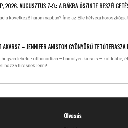
, 2026. AUGUSZTUS 7-9.: A RÁKRA ŐSZINTE BESZÉLGETÉ
 rád a következő három napban? Íme az Elle hétvégi horoszkópja!
SZT AKARSZ – JENNIFER ANISTON GYÖNYÖRŰ TETŐTERASZA
hogyan lehetne otthonodban – bármilyen kicsi is – zöldebbé, élh
ll hozzá híresnek lenni!
Olvasás