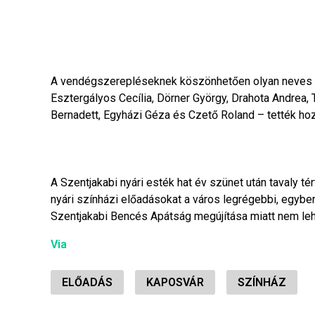
A vendégszerepléseknek köszönhetően olyan neves m
Esztergályos Cecília, Dörner György, Drahota Andrea,
Bernadett, Egyházi Géza és Czető Roland – tették ho
A Szentjakabi nyári esték hat év szünet után tavaly 
nyári színházi előadásokat a város legrégebbi, egyben
Szentjakabi Bencés Apátság megújítása miatt nem leh
Via
ELŐADÁS
KAPOSVÁR
SZÍNHÁZ