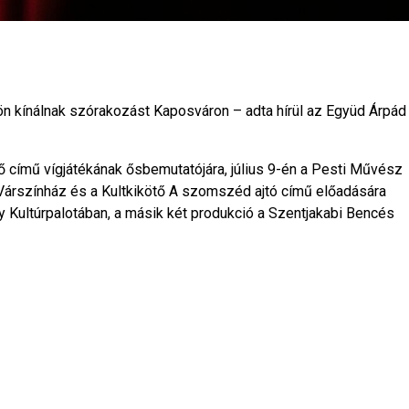
kön kínálnak szórakozást Kaposváron – adta hírül az Együd Árpád
gő című vígjátékának ősbemutatójára, július 9-én a Pesti Művész
 Várszínház és a Kultkikötő A szomszéd ajtó című előadására
y Kultúrpalotában, a másik két produkció a Szentjakabi Bencés