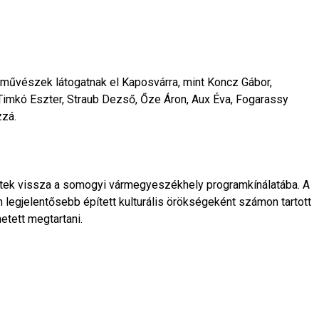
űvészek látogatnak el Kaposvárra, mint Koncz Gábor,
 Timkó Eszter, Straub Dezső, Őze Áron, Aux Éva, Fogarassy
zzá.
tértek vissza a somogyi vármegyeszékhely programkínálatába. A
 legjelentősebb épített kulturális örökségeként számon tartott
etett megtartani.