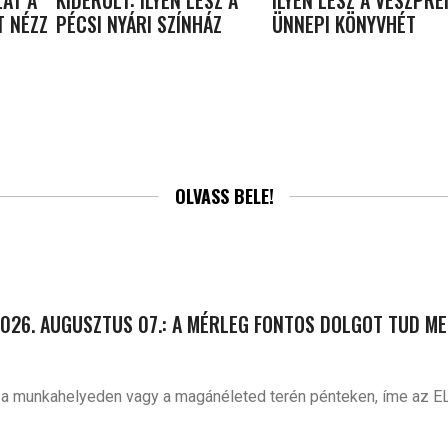
AT A
KIDERÜLT: ILYEN LESZ A
ILYEN LESZ A VESZPRÉ
T NÉZZ
PÉCSI NYÁRI SZÍNHÁZ
ÜNNEPI KÖNYVHÉT
OLVASS BELE!
026. AUGUSZTUS 07.: A MÉRLEG FONTOS DOLGOT TUD ME
d a munkahelyeden vagy a magánéleted terén pénteken, íme az E