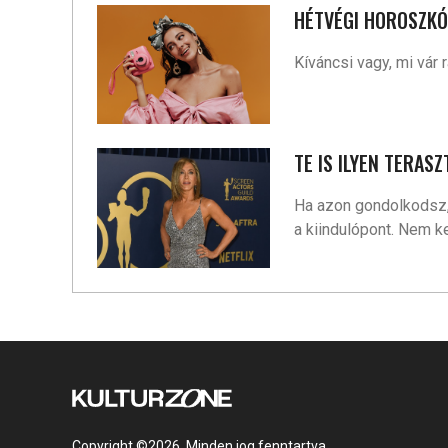
HÉTVÉGI HOROSZKÓP
Kíváncsi vagy, mi vár
TE IS ILYEN TERA
Ha azon gondolkodsz, 
a kiindulópont. Nem ke
Copyright ©2026. Minden jog fenntartva.