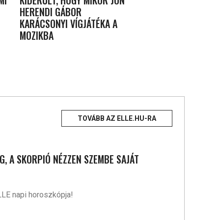
MI
KIDERÜLT, HOGY MIKOR JÖN
HERENDI GÁBOR
KARÁCSONYI VÍGJÁTÉKA A
MOZIKBA
TOVÁBB AZ ELLE.HU-RA
G, A SKORPIÓ NÉZZEN SZEMBE SAJÁT
LLE napi horoszkópja!