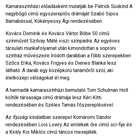
Kamaraszínházi előadásként mutatják be Patrick Süskind A
nagybőgő című egyszereplős drámáját Szabó Sipos
Barnabással, Kökényessy Ági rendezésében.
Kovács Dominik és Kovács Viktor Böbe 50 című
színművét Szilvay Máté viszi színpadra. Az egyéves
társulati munkafolyamat után kimondottan a soproni
színház művészeire íródott darabban a főbb szerepekben
Szőcs Erika, Kovács Frigyes és Dienes Blanka lesz
látható. A darab egy középkorú tanárnőről szól, aki
életközepi válságokat él meg.
A harmadik kamaraszínházi bemutató Tom Schulman Holt
költők társasága című drámája lesz Kéri Kitti
rendezésében és Széles Tamás főszereplésével.
Az ifjúsági kínálatban szerepel Komáromi Sándor
rendezésében Lois Lowry Az emlékek őre című sci-fije és
a Király Kis Miklós című táncos mesejáték.