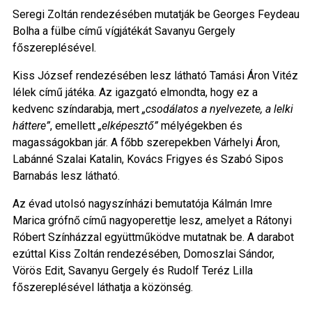
Seregi Zoltán rendezésében mutatják be Georges Feydeau
Bolha a fülbe című vígjátékát Savanyu Gergely
főszereplésével.
Kiss József rendezésében lesz látható Tamási Áron Vitéz
lélek című játéka. Az igazgató elmondta, hogy ez a
kedvenc színdarabja, mert
„csodálatos a nyelvezete, a lelki
háttere”
, emellett
„elképesztő”
mélyégekben és
magasságokban jár. A főbb szerepekben Várhelyi Áron,
Labánné Szalai Katalin, Kovács Frigyes és Szabó Sipos
Barnabás lesz látható.
Az évad utolsó nagyszínházi bemutatója Kálmán Imre
Marica grófnő című nagyoperettje lesz, amelyet a Rátonyi
Róbert Színházzal együttműködve mutatnak be. A darabot
ezúttal Kiss Zoltán rendezésében, Domoszlai Sándor,
Vörös Edit, Savanyu Gergely és Rudolf Teréz Lilla
főszereplésével láthatja a közönség.