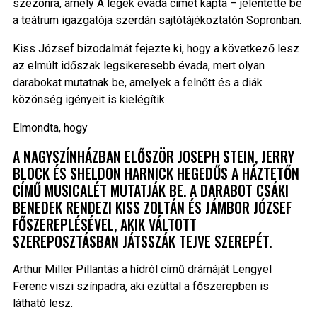
szezonra, amely A legek évada címet kapta – jelentette be
a teátrum igazgatója szerdán sajtótájékoztatón Sopronban.
Kiss József bizodalmát fejezte ki, hogy a következő lesz
az elmúlt időszak legsikeresebb évada, mert olyan
darabokat mutatnak be, amelyek a felnőtt és a diák
közönség igényeit is kielégítik.
Elmondta, hogy
A NAGYSZÍNHÁZBAN ELŐSZÖR JOSEPH STEIN, JERRY
BLOCK ÉS SHELDON HARNICK HEGEDŰS A HÁZTETŐN
CÍMŰ MUSICALÉT MUTATJÁK BE. A DARABOT CSÁKI
BENEDEK RENDEZI KISS ZOLTÁN ÉS JÁMBOR JÓZSEF
FŐSZEREPLÉSÉVEL, AKIK VÁLTOTT
SZEREPOSZTÁSBAN JÁTSSZÁK TEJVE SZEREPÉT.
Arthur Miller Pillantás a hídról című drámáját Lengyel
Ferenc viszi színpadra, aki ezúttal a főszerepben is
látható lesz.