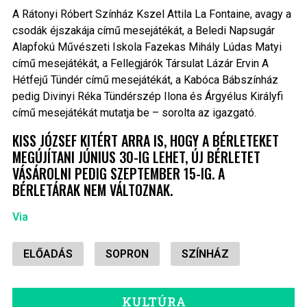
A Rátonyi Róbert Színház Kszel Attila La Fontaine, avagy a
csodák éjszakája című mesejátékát, a Beledi Napsugár
Alapfokú Művészeti Iskola Fazekas Mihály Lúdas Matyi
című mesejátékát, a Fellegjárók Társulat Lázár Ervin A
Hétfejű Tündér című mesejátékát, a Kabóca Bábszínház
pedig Divinyi Réka Tündérszép Ilona és Árgyélus Királyfi
című mesejátékát mutatja be – sorolta az igazgató.
KISS JÓZSEF KITÉRT ARRA IS, HOGY A BÉRLETEKET
MEGÚJÍTANI JÚNIUS 30-IG LEHET, ÚJ BÉRLETET
VÁSÁROLNI PEDIG SZEPTEMBER 15-IG. A
BÉRLETÁRAK NEM VÁLTOZNAK.
Via
ELŐADÁS
SOPRON
SZÍNHÁZ
KULTÚRA