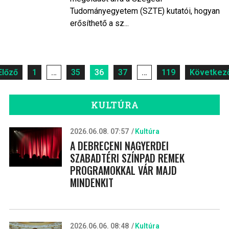
Tudományegyetem (SZTE) kutatói, hogyan
erősíthető a sz...
Bejegyzések
Előző
1
…
35
36
37
…
119
Következ
lapozása
KULTÚRA
2026.06.08. 07:57
Kultúra
A DEBRECENI NAGYERDEI
SZABADTÉRI SZÍNPAD REMEK
PROGRAMOKKAL VÁR MAJD
MINDENKIT
2026.06.06. 08:48
Kultúra