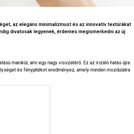
get, az elegáns minimalizmust és az innovatív textúrákat
indig divatosak legyenek, érdemes megismerkedni az új
sú manikűr, ami egy nagy visszatérő. Ez az irizáló hatás újra
mélységet és fényjátékot eredményez, amely minden mozdulatra