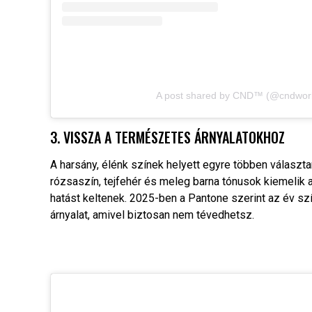
A post shared by CND™ (@cndwor
3. VISSZA A TERMÉSZETES ÁRNYALATOKHOZ
A harsány, élénk színek helyett egyre többen választ
rózsaszín, tejfehér és meleg barna tónusok kiemelik
hatást keltenek. 2025-ben a Pantone szerint az év s
árnyalat, amivel biztosan nem tévedhetsz.