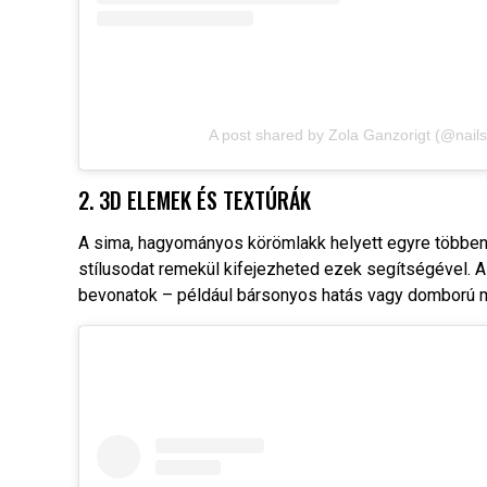
A post shared by Zola Ganzorigt (@nail
2. 3D ELEMEK ÉS TEXTÚRÁK
A sima, hagyományos körömlakk helyett egyre többen 
stílusodat remekül kifejezheted ezek segítségével. A 
bevonatok – például bársonyos hatás vagy domború 