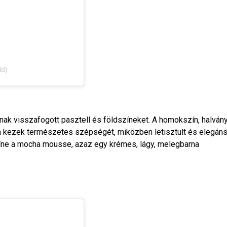
ld)
anak visszafogott pasztell és földszíneket. A homokszín, halván
 a kezek természetes szépségét, miközben letisztult és elegán
zíne a mocha mousse, azaz egy krémes, lágy, melegbarna