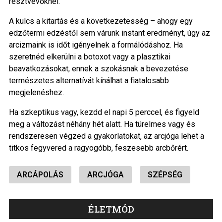
résztvevőknél.
A kulcs a kitartás és a következetesség – ahogy egy
edzőtermi edzéstől sem várunk instant eredményt, úgy az
arcizmaink is időt igényelnek a formálódáshoz. Ha
szeretnéd elkerülni a botoxot vagy a plasztikai
beavatkozásokat, ennek a szokásnak a bevezetése
természetes alternatívát kínálhat a fiatalosabb
megjelenéshez.
Ha szkeptikus vagy, kezdd el napi 5 perccel, és figyeld
meg a változást néhány hét alatt. Ha türelmes vagy és
rendszeresen végzed a gyakorlatokat, az arcjóga lehet a
titkos fegyvered a ragyogóbb, feszesebb arcbőrért.
ARCÁPOLÁS
ARCJÓGA
SZÉPSÉG
ÉLETMÓD