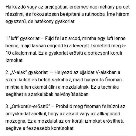
Ha kezdő vagy az arcjógában, érdemes napi néhány percet
rászánni, és fokozatosan beépíteni a rutinodba. Íme három
egyszerű, de hatékony gyakorlat:
1.”lufi” gyakorlat – Fújd fel az arcod, mintha egy lufi lenne
benne, majd lassan engedd ki a levegőt. Ismételd meg 5-
10 alkalommal. Ez a gyakorlat erősíti a pofacsont körüli
izmokat.
2. „V-alak” gyakorlat – Helyezd az ujjaidat V-alakban a
szem külső és belső sarkához, majd hunyoríts finoman,
mintha ellen akarnál állni a mozdulatnak. Ez a technika
segíthet a szarkalábak halványításában.
3. „Orrkontúr-erősítő” – Próbáld meg finoman felhúzni az
orrlyukaidat anélkül, hogy az ajkaid vagy az állkapcsod
mozogna. Ez a mozdulat az orr körüli izmokat erősítheti,
segítve a feszesebb kontúrokat.