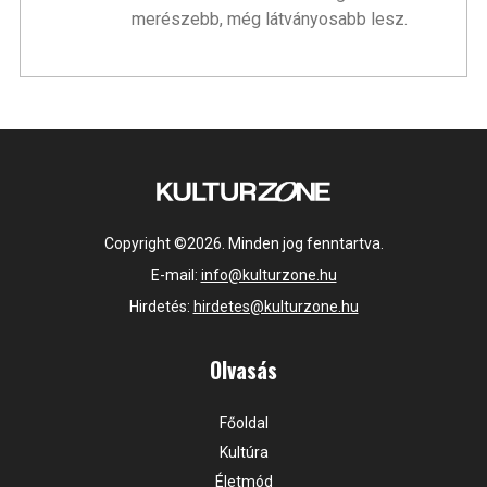
merészebb, még látványosabb lesz.
Copyright ©2026. Minden jog fenntartva.
E-mail:
info@kulturzone.hu
Hirdetés:
hirdetes@kulturzone.hu
Olvasás
Főoldal
Kultúra
Életmód