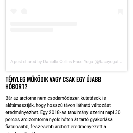
A post shared by Danielle Collins Face Yoga (@faceyogateachertraining)
TÉNYLEG MŰKÖDIK VAGY CSAK EGY ÚJABB
HÓBORT?
Bár az arctorna nem csodamódszer, kutatások is
alátámasztják, hogy hosszú távon látható változást
eredményezhet. Egy 2018-as tanulmány szerint napi 30
perces arcizomtorna nyolc héten át tartó gyakorlása
fiatalosabb, feszesebb arcbőrt eredményezett a