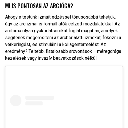
MI IS PONTOSAN AZ ARCJÓGA?
Ahogy a testünk izmait edzéssel tónusosabbá tehetjük,
úgy az arc izmai is formálhatók célzott mozdulatokkal. Az
arctorna olyan gyakorlatsorokat foglal magában, amelyek
segítenek megerősíteni az arcbőr alatti izmokat, fokozni a
vérkeringést, és stimulálni a kollagéntermelést. Az
eredmény? Teltebb, fiatalosabb arcvonások – méregdrága
kezelések vagy invazív beavatkozások nélkül.