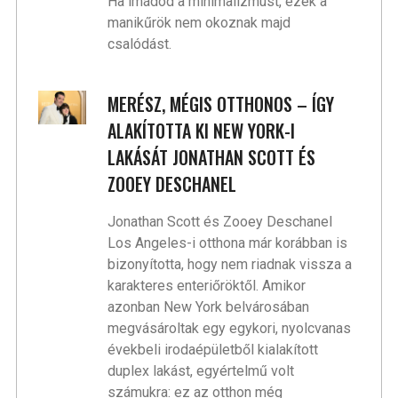
Ha imádod a minimalizmust, ezek a
manikűrök nem okoznak majd
csalódást.
MERÉSZ, MÉGIS OTTHONOS – ÍGY
ALAKÍTOTTA KI NEW YORK-I
LAKÁSÁT JONATHAN SCOTT ÉS
ZOOEY DESCHANEL
Jonathan Scott és Zooey Deschanel
Los Angeles-i otthona már korábban is
bizonyította, hogy nem riadnak vissza a
karakteres enteriőröktől. Amikor
azonban New York belvárosában
megvásároltak egy egykori, nyolcvanas
évekbeli irodaépületből kialakított
duplex lakást, egyértelmű volt
számukra: ez az otthon még