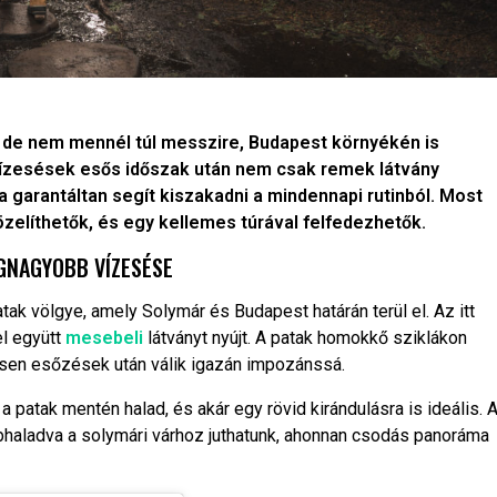
, de nem mennél túl messzire, Budapest környékén is
 vízesések esős időszak után nem csak remek látvány
a garantáltan segít kiszakadni a mindennapi rutinból. Most
líthetők, és egy kellemes túrával felfedezhetők.
EGNAGYOBB VÍZESÉSE
k völgye, amely Solymár és Budapest határán terül el. Az itt
el együtt
mesebeli
látványt nyújt. A patak homokkő sziklákon
ösen esőzések után válik igazán impozánssá.
 patak mentén halad, és akár egy rövid kirándulásra is ideális. 
ábbhaladva a solymári várhoz juthatunk, ahonnan csodás panoráma