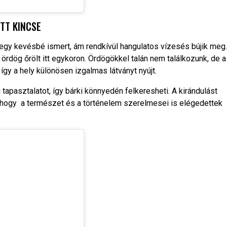
ETT KINCSE
gy kevésbé ismert, ám rendkívül hangulatos vízesés bújik meg.
ördög őrölt itt egykoron. Ördögökkel talán nem találkozunk, de a
így a hely különösen izgalmas látványt nyújt.
apasztalatot, így bárki könnyedén felkeresheti. A kirándulást
, hogy a természet és a történelem szerelmesei is elégedettek