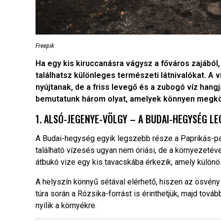
Freepik
Ha egy kis kiruccanásra vágysz a főváros zajából
találhatsz különleges természeti látnivalókat. A
nyújtanak, de a friss levegő és a zubogó víz hangj
bemutatunk három olyat, amelyek könnyen megköze
1. ALSÓ-JEGENYE-VÖLGY – A BUDAI-HEGYSÉG L
A Budai-hegység egyik legszebb része a Paprikás-pata
található vízesés ugyan nem óriási, de a környezetév
átbukó vize egy kis tavacskába érkezik, amely külön
A helyszín könnyű sétával elérhető, hiszen az ösvény a
túra során a Rózsika-forrást is érinthetjük, majd tov
nyílik a környékre.