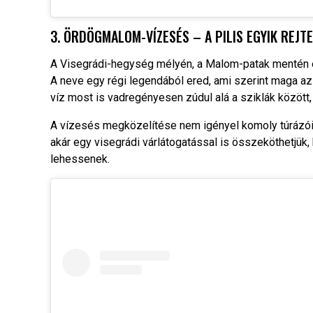
3. ÖRDÖGMALOM-VÍZESÉS – A PILIS EGYIK REJT
A Visegrádi-hegység mélyén, a Malom-patak mentén e
A neve egy régi legendából ered, ami szerint maga az 
víz most is vadregényesen zúdul alá a sziklák között, 
A vízesés megközelítése nem igényel komoly túrázói t
akár egy visegrádi várlátogatással is összeköthetjük
lehessenek.