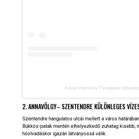
A post shared by Túratippek (@turati
2. ANNAVÖLGY– SZENTENDRE KÜLÖNLEGES VÍZE
Szentendre hangulatos utcái mellett a város határában
Bükkös-patak mentén elhelyezkedő zuhatag kisebb, m
hóolvadáskor igazán látványossá válik.