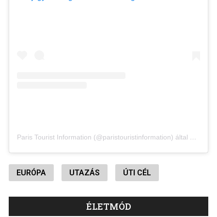
Paris Tourist Information (@paristouristinformation) által megosztott bejegyzés
EURÓPA
UTAZÁS
ÚTI CÉL
ÉLETMÓD