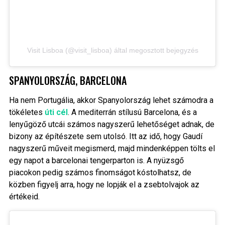
Visit Lisboa (@visit_lisboa) által megosztott bejegyzés
SPANYOLORSZÁG, BARCELONA
Ha nem Portugália, akkor Spanyolország lehet számodra a
tökéletes
úti cél
. A mediterrán stílusú Barcelona, és a
lenyűgöző utcái számos nagyszerű lehetőséget adnak, de
bizony az építészete sem utolsó. Itt az idő, hogy Gaudí
nagyszerű műveit megismerd, majd mindenképpen tölts el
egy napot a barcelonai tengerparton is. A nyüzsgő
piacokon pedig számos finomságot kóstolhatsz, de
közben figyelj arra, hogy ne lopják el a zsebtolvajok az
értékeid.