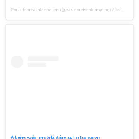
Paris Tourist Information (@paristouristinformation) által megosztott bejegyzés
A bejegyzés megtekintése az Instagramon